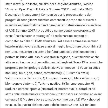
stato infatti pubblicato, sul sito della Regione Abruzzo, l’Avviso
“Abruzzo Open Day – Edizione Summer 2017” rivolto alle DMC-
Destination Management Companies per la presentazione dei
progetti di accoglienza turistica contenenti le proposte di eventi e
iniziative esperienziali da candidare per la costruzione del calendario
di AOD Summer 2017. I progetti dovranno contenere proposte di
eventi “catalizzatori e strategici” da realizzare nei territori di
competenza delle 13 DMC abruzzesi. Ad essere ammesse saranno
tutte le iniziative che utilizzeranno al meglio le strutture disponibili sul
territorio, mettendo a sistema l’offerta turistica e che riusciranno a
portare un buon afflusso di visitatori in regione, quantificabile anche
attraverso il numero di pernottamenti alberghieri. Sono 13 le tematiche
proposte per le tipologie delle iniziative ammesse: 1) Vacanza attiva
(trekking, bike, golf, canoa, torrentismo); 2) Turismo slow; 3)
Valorizzazione dei borghi; 4) Enogastronomia; 5) Mare e dintorni; 6)
Montagne e dintorni; 7) Turismo nautico; 8) Turismo equestre; 9)
Raduni e contest sportivi (cicloraduni, motoraduni, autoraduni ed
altro); 10) Eventi musicali tradizionali/folkloristici e innovativi ed eventi
culturali; 11) Mostre e borse turistico-commerciali; 12) Workshop ed
eventi sulla qualita’ del restauro e della ricostruzione; 13) Turismo