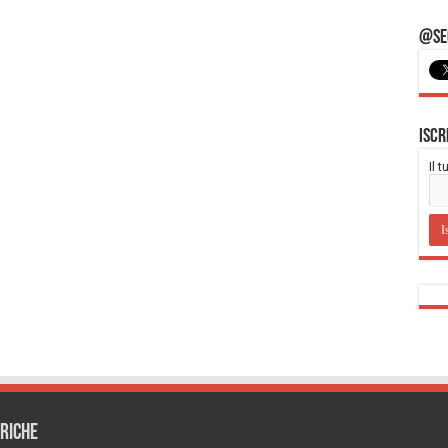
@Seg
Iscr
Il 
RICHE