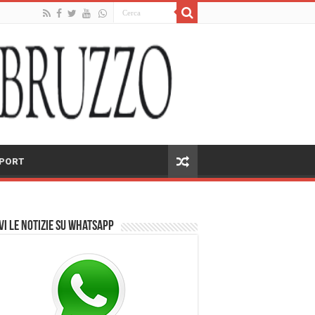
PORT
vi le notizie su Whatsapp