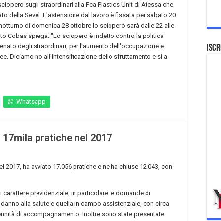
opero sugli straordinari alla Fca Plastics Unit di Atessa che
to della Sevel. L'astensione dal lavoro è fissata per sabato 20
o notturno di domenica 28 ottobre lo scioperò sarà dalle 22 alle
ato Cobas spiega: "Lo sciopero è indetto contro la politica
frenato degli straordinari, per l'aumento dell'occupazione e
Iscr
inee. Diciamo no all'intensificazione dello sfruttamento e sì a
Whatsapp
 17mila pratiche nel 2017
nel 2017, ha avviato 17.056 pratiche e ne ha chiuse 12.043, con
 carattere previdenziale, in particolare le domande di
 danno alla salute e quella in campo assistenziale, con circa
ndennità di accompagnamento. Inoltre sono state presentate