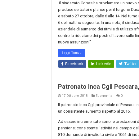
Il sindacato Cobas ha proclamato un nuovo sci
produce serbatoi e plance per il furgone Duca
e sabato 27 ottobre, dalle 6 alle 14. Nel turn
6 del mattino seguente. In una nota, il sindac
aziendale di aumento dei ritmi e di utilizzo s
contro la riduzione dei posti di lavoro sulle l
nuove assunzioni"
Leggi Tutto »
Facebook
LinkedIn
Twitter
Patronato Inca Cgil Pescara,
17 Ottobre 2018
Economia
0
Il patronato Inca Cgil provinciale di Pescara, 
un consistente aumento rispetto al 2016.
Ad essere incrementate sono le prestazioni di
pensione; consistente l'attività nel campo del
810 domande di invalidità civile e 1061 di i