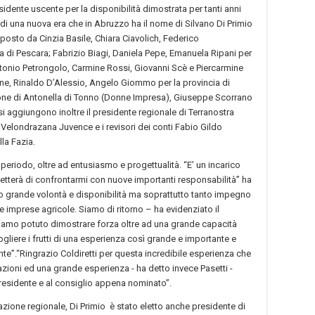
esidente uscente per la disponibilità dimostrata per tanti anni
o di una nuova era che in Abruzzo ha il nome di Silvano Di Primio
osto da Cinzia Basile, Chiara Ciavolich, Federico
 di Pescara; Fabrizio Biagi, Daniela Pepe, Emanuela Ripani per
ntonio Petrongolo, Carmine Rossi, Giovanni Scè e Piercarmine
lione, Rinaldo D’Alessio, Angelo Giommo per la provincia di
rsone di Antonella di Tonno (Donne Impresa), Giuseppe Scorrano
i aggiungono inoltre il presidente regionale di Terranostra
 Velondrazana Juvence e i revisori dei conti Fabio Gildo
la Fazia.
 periodo, oltre ad entusiasmo e progettualità. “E’ un incarico
terà di confrontarmi con nuove importanti responsabilità’’ ha
ro grande volontà e disponibilità ma soprattutto tanto impegno
lle imprese agricole. Siamo di ritorno – ha evidenziato il
biamo potuto dimostrare forza oltre ad una grande capacità
cogliere i frutti di una esperienza così grande e importante e
ente”.“Ringrazio Coldiretti per questa incredibile esperienza che
azioni ed una grande esperienza - ha detto invece Pasetti -
presidente e al consiglio appena nominato”.
erazione regionale, Di Primio è stato eletto anche presidente di