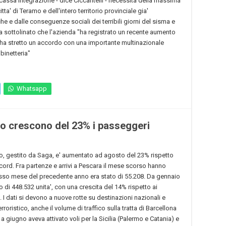
assa integrazione - dice Ciccantelli - necessita della massima
ta' di Teramo e dell'intero territorio provinciale gia'
e e dalle conseguenze sociali dei terribili giorni del sisma e
ha sottolinato che l'azienda "ha registrato un recente aumento
a ha stretto un accordo con una importante multinazionale
binetteria"
Whatsapp
o crescono del 23% i passeggeri
zo, gestito da Saga, e' aumentato ad agosto del 23% rispetto
cord. Fra partenze e arrivi a Pescara il mese scorso hanno
tesso mese del precedente anno era stato di 55.208. Da gennaio
o di 448.532 unita', con una crescita del 14% rispetto ai
. I dati si devono a nuove rotte su destinazioni nazionali e
rroristico, anche il volume di traffico sulla tratta di Barcellona
 a giugno aveva attivato voli per la Sicilia (Palermo e Catania) e