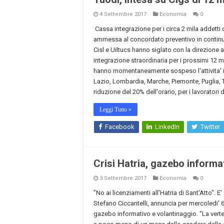
4 Settembre 2017
Economia
0
Cassa integrazione per i circa 2 mila addetti
ammessa al concordato preventivo in continuit
Cisl e Uiltucs hanno siglato con la direzione a
integrazione straordinaria per i prossimi 12 me
hanno momentaneamente sospeso l'attivita' in
Lazio, Lombardia, Marche, Piemonte, Puglia, 
riduzione del 20% dell'orario, per i lavoratori de
Leggi Tutto »
Facebook
LinkedIn
Twitter
Crisi Hatria, gazebo informa
3 Settembre 2017
Economia
0
"No ai licenziamenti all'Hatria di Sant'Atto". E
Stefano Ciccantelli, annuncia per mercoledi' 6
gazebo informativo e volantinaggio. "La verte