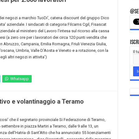
@Seg
 dei negozi a marchio TuoDi', catena discount del gruppo Dico
a' aziendale. I sindacati di categoria Filcams Cgil, Fisascat
ziendale al ministero del Lavoro l'intesa sul ricorso alla cassa
si (a zero ore per i lavoratori dei circa 120 punti vendita che
Iscr
 Abruzzo, Campania, Emilia Romagna, Friuli Venezia Giulia,
Toscana, Umbria, Valle D'Aosta e Veneto e a rotazione, con la
Il 
gli altri negozi in attivita')
Whatsapp
tivo e volantinaggio a Teramo
' cosi' che il segretario provinciale Si Federazione di Teramo,
 settembre in piazza Martiri a Teramo, dalle 9 alle 13, un
nza dell'Hatria di Sant'Atto che ha annunciato 55 licenziamenti