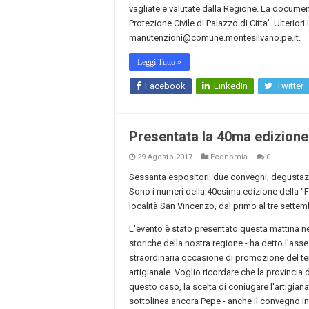
vagliate e valutate dalla Regione. La document
Protezione Civile di Palazzo di Citta'. Ulterio
manutenzioni@comune.montesilvano.pe.it.
Leggi Tutto »
Facebook
LinkedIn
Twitter
Presentata la 40ma edizione d
29 Agosto 2017
Economia
0
Sessanta espositori, due convegni, degustazi
Sono i numeri della 40esima edizione della "Fi
località San Vincenzo, dal primo al tre settem
L'evento è stato presentato questa mattina ne
storiche della nostra regione - ha detto l'ass
straordinaria occasione di promozione del ter
artigianale. Voglio ricordare che la provincia di
questo caso, la scelta di coniugare l'artigiana
sottolinea ancora Pepe - anche il convegno in