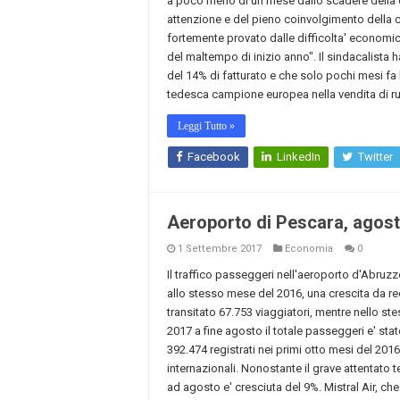
a poco meno di un mese dallo scadere della c
attenzione e del pieno coinvolgimento della cit
fortemente provato dalle difficolta' economich
del maltempo di inizio anno". Il sindacalista 
del 14% di fatturato e che solo pochi mesi f
tedesca campione europea nella vendita di ru
Leggi Tutto »
Facebook
LinkedIn
Twitter
Aeroporto di Pescara, agost
1 Settembre 2017
Economia
0
Il traffico passeggeri nell'aeroporto d'Abruz
allo stesso mese del 2016, una crescita da re
transitato 67.753 viaggiatori, mentre nello s
2017 a fine agosto il totale passeggeri e' stat
392.474 registrati nei primi otto mesi del 2016
internazionali. Nonostante il grave attentato te
ad agosto e' cresciuta del 9%. Mistral Air, che