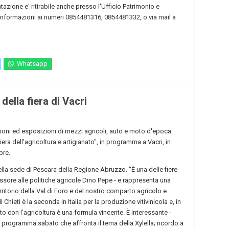
azione e' ritirabile anche presso l'Ufficio Patrimonio e
ri informazioni ai numeri 0854481316, 0854481332, o via mail a
Whatsapp
ella fiera di Vacri
oni ed esposizioni di mezzi agricoli, auto e moto d'epoca.
era dell'agricoltura e artigianato", in programma a Vacri, in
bre.
lla sede di Pescara della Regione Abruzzo. "È una delle fiere
essore alle politiche agricole Dino Pepe - e rappresenta una
ritorio della Val di Foro e del nostro comparto agricolo e
 Chieti è la seconda in Italia per la produzione vitivinicola e, in
to con l'agricoltura è una formula vincente. È interessante -
 programma sabato che affronta il tema della Xylella; ricordo a