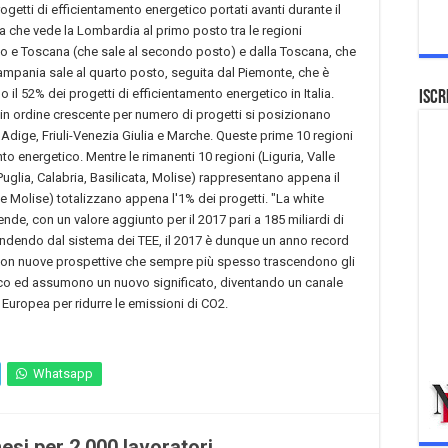
ogetti di efficientamento energetico portati avanti durante il
a che vede la Lombardia al primo posto tra le regioni
io e Toscana (che sale al secondo posto) e dalla Toscana, che
Campania sale al quarto posto, seguita dal Piemonte, che è
 il 52% dei progetti di efficientamento energetico in Italia.
Iscr
 in ordine crescente per numero di progetti si posizionano
dige, Friuli-Venezia Giulia e Marche. Queste prime 10 regioni
to energetico. Mentre le rimanenti 10 regioni (Liguria, Valle
uglia, Calabria, Basilicata, Molise) rappresentano appena il
ta e Molise) totalizzano appena l'1% dei progetti. "La white
nde, con un valore aggiunto per il 2017 pari a 185 miliardi di
indendo dal sistema dei TEE, il 2017 è dunque un anno record
ca, con nuove prospettive che sempre più spesso trascendono gli
etico ed assumono un nuovo significato, diventando un canale
e Europea per ridurre le emissioni di CO2.
Whatsapp
esi per 2.000 lavoratori