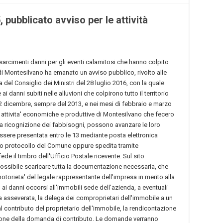
pubblicato avviso per le attività
sarcimenti danni per gli eventi calamitosi che hanno colpito
i Montesilvano ha emanato un avviso pubblico, rivolto alle
a del Consiglio dei Ministri del 28 luglio 2016, con la quale
i danni subiti nelle alluvioni che colpirono tutto il territorio
l 2 dicembre, sempre del 2013, e nei mesi di febbraio e marzo
lle attivita' economiche e produttive di Montesilvano che fecero
a ricognizione dei fabbisogni, possono avanzare le loro
ssere presentata entro le 13 mediante posta elettronica
cio protocollo del Comune oppure spedita tramite
e il timbro dell'Ufficio Postale ricevente. Sul sito
possibile scaricare tutta la documentazione necessaria, che
notorieta' del legale rappresentante dell'impresa in merito alla
, ai danni occorsi all'immobili sede dell'azienda, a eventuali
izia asseverata, la delega dei comproprietari dell'immobile a un
al contributo del proprietario dell'immobile, la rendicontazione
zione della domanda di contributo. Le domande verranno