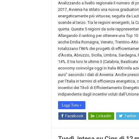
Analizzando a livello regionale il numero di pr
2017, Avvenia ha stilato una nuova graduatori
energeticamente più virtuose, seguita da Laz
scende al terzo. Tra le regioni emergenti, la 
quinta. Queste 5 regioni da sole rappresentano
Allargando il ranking per ottenere una Top 10
anche Emilia Romagna, Veneto, Trentino-Alto A
totalizzano l'86% dei progetti di efficientamen
d'Aosta, Abruzzo, Sicilia, Umbria, Sardegna, P
14%. E tra loro le ultime 3 (Calabria, Basilica
economy coinvolge oggi in Italia 800 mila azie
euro" secondo i dati di Avvenia. Anche presc
per l'Italia in termini di efficienza energeti
incentivi dei Titoli di Efficientamento Energ
indipendente dagli incentivi voluti dall'Union
Leggi Tutto »
Facebook
LinkedIn
Twitter
Tuodì, intesa su Cigs di 12 m