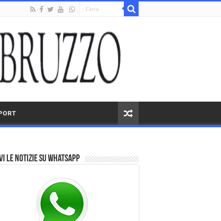
PORT
vi le notizie su Whatsapp