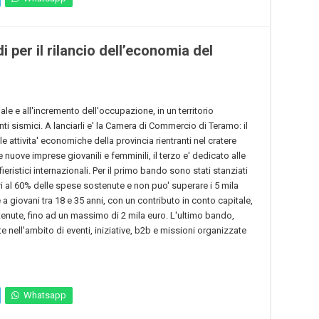
per il rilancio dell’economia del
iale e all'incremento dell'occupazione, in un territorio
nti sismici. A lanciarli e' la Camera di Commercio di Teramo: il
e attivita' economiche della provincia rientranti nel cratere
e nuove imprese giovanili e femminili, il terzo e' dedicato alle
ristici internazionali. Per il primo bando sono stati stanziati
ari al 60% delle spese sostenute e non puo' superare i 5 mila
a giovani tra 18 e 35 anni, con un contributo in conto capitale,
enute, fino ad un massimo di 2 mila euro. L'ultimo bando,
te nell'ambito di eventi, iniziative, b2b e missioni organizzate
Whatsapp