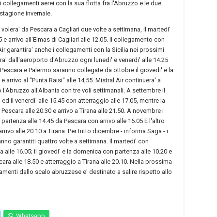
 collegamenti aerei con la sua flotta fra l'Abruzzo e le due
 stagione invernale.
volera' da Pescara a Cagliari due volte a settimana, il martedi'
5 e arrivo all'Elmas di Cagliari alle 12.05. Il collegamento con
ir garantira' anche i collegamenti con la Sicilia nei prossimi
ra' dall'aeroporto d'Abruzzo ogni lunedi' e venerdi' alle 14.25
. Pescara e Palermo saranno collegate da ottobre il giovedi' e la
rrivo al "Punta Raisi" alle 14,55. Mistral Air continuera' a
'Abruzzo all'Albania con tre voli settimanali. A settembre il
 ed il venerdi' alle 15.45 con atterraggio alle 17.05, mentre la
Pescara alle 20.30 e arrivo a Tirana alle 21.50. A novembre i
partenza alle 14.45 da Pescara con arrivo alle 16.05 E l'altro
arrivo alle 20.10 a Tirana. Per tutto dicembre - informa Saga - i
no garantiti quattro volte a settimana. Il martedi' con
a alle 16.05; il giovedi' e la domenica con partenza alle 10.20 e
cara alle 18.50 e atterraggio a Tirana alle 20.10. Nella prossima
amenti dallo scalo abruzzese e' destinato a salire rispetto allo
Whatsapp