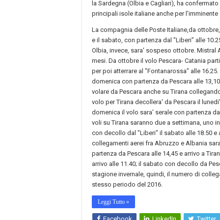
la Sardegna (Olbia e Cagliari), ha confermato i
principali isole italiane anche per l'imminente
La compagnia delle Poste Italiane,da ottobre, 
e il sabato, con partenza dal "Liberi" alle 10.2
Olbia, invece, sara' sospeso ottobre. Mistral A
mesi. Da ottobre il volo Pescara- Catania parti
per poi atterrare al "Fontanarossa" alle 16.25
domenica con partenza da Pescara alle 13,10 e a
volare da Pescara anche su Tirana collegando l
volo per Tirana decollera' da Pescara il lunedi'
domenica il volo sara' serale con partenza da 
voli su Tirana saranno due a settimana, uno in 
con decollo dal "Liberi" il sabato alle 18.50 e 
collegamenti aerei fra Abruzzo e Albania saran
partenza da Pescara alle 14,45 e arrivo a Tiran
arrivo alle 11.40; il sabato con decollo da Pes
stagione invernale, quindi, il numero di colleg
stesso periodo del 2016.
Leggi Tutto »
Facebook
LinkedIn
Twitter