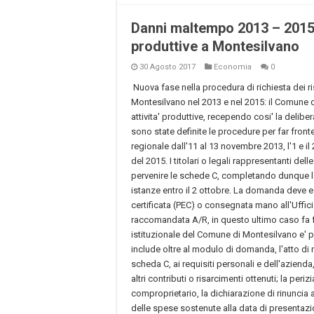
Danni maltempo 2013 – 2015, 
produttive a Montesilvano
30 Agosto 2017
Economia
0
Nuova fase nella procedura di richiesta dei ri
Montesilvano nel 2013 e nel 2015: il Comune d
attivita' produttive, recependo cosi' la deliber
sono state definite le procedure per far fronte a
regionale dall'11 al 13 novembre 2013, l'1 e i
del 2015. I titolari o legali rappresentanti de
pervenire le schede C, completando dunque l
istanze entro il 2 ottobre. La domanda deve e
certificata (PEC) o consegnata mano all'Uffi
raccomandata A/R, in questo ultimo caso fa fed
istituzionale del Comune di Montesilvano e' 
include oltre al modulo di domanda, l'atto di 
scheda C, ai requisiti personali e dell'azienda
altri contributi o risarcimenti ottenuti; la per
comproprietario, la dichiarazione di rinuncia 
delle spese sostenute alla data di presenta