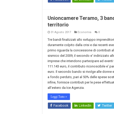
Unioncamere Teramo, 3 bandi 
territorio
31 Agosto 2017
Economia
0
Tre bandi finalizzati allo sviluppo imprenditor
duramente colpito dalla crisi e dai recenti eve
primo riguarda la concessione di contributi all
sismico del 2009, il secondo e' indirizzato all
imprese che intendono partecipare ad eventi fie
111.143 euro, il contributo riconoscibile e' p
euro. Il secondo bando si rivolge alle donne e 
a fondo perduto, pari al 50% delle spese sost
infine, fornisce contributi per le pese effettua
all'estero da Ice Agenzia.
Leggi Tutto »
Facebook
LinkedIn
Twitter