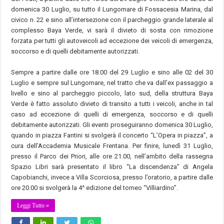
domenica 30 Luglio, su tutto il Lungomare di Fossacesia Marina, dal
civico n. 22 e sino all’intersezione con il parcheggio grande laterale al
complesso Baya Verde, vi sarà il divieto di sosta con rimozione
forzata per tutti gli autoveicoli ad eccezione dei veicoli di emergenza,
soccorso e di quelli debitamente autorizzati.
Sempre a partire dalle ore 18.00 del 29 Luglio e sino alle 02 del 30
Luglio e sempre sul Lungomare, nel tratto che va dall’ex passaggio a
livello e sino al parcheggio piccolo, lato sud, della struttura Baya
Verde è fatto assoluto divieto di transito a tutti i veicoli, anche in tal
caso ad eccezione di quelli di emergenza, soccorso e di quelli
debitamente autorizzati. Gli eventi proseguiranno domenica 30 Luglio,
quando in piazza Fantini si svolgerà il concerto “L’Opera in piazza”, a
cura dell’Accademia Musicale Frentana. Per finire, lunedì 31 Luglio,
presso il Parco dei Priori, alle ore 21.00, nell’ambito della rassegna
Spazio Libri sarà presentato il libro “La discendenza” di Angela
Capobianchi, invece a Villa Scorciosa, presso l’oratorio, a partire dalle
ore 20.00 si svolgerà la 4^ edizione del torneo “Villiardino”.
Leggi Tutto »