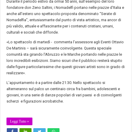
Durante il periodo estivo da ormai 50 anni, sull'esempio del loro
fondatore don Zeno Saltini, i Nomadelfi portano nelle piazze d'Italia e
anche all'estero uno spettacolo-proposta denominato “Serate di
Nomadelfia”, entusiasmante dal punto di vista artistico, ma ancor di
più valido, attuale e affascinante per i contenuti cristiani, umani,
culturali e sociali che diffonde.
«Lo spettacolo di martedì - commenta l’assessore agli Eventi Ottavio
De Martinis – sarà sicuramente coinvolgente. Questa speciale
comunità sta girando l’Abruzzo e le Marche portando nelle piazze le
loro incredibili esibizioni. Siamo sicuri che il pubblico resterà stupito
dalle figure particolarissime che questi giovani artisti sono in grado di
realizzare».
L’appuntamento è a partire dalle 21:30. Nello spettacolo si
alterneranno sul palco un centinaio circa fra bambini, adolescenti e
giovani, in una serie di danze popolari di vari paesi e di coinvolgenti
scherzi e figurazioni acrobatiche.
Leggi Tutto »