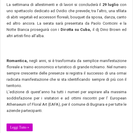
La settimana di allestimenti e di lavori si concluderà il
29 luglio
con
uno spettacolo dedicato ad Ovidio che prevede, tra l’altro, una sfilata
di abiti vegetali ed accessori floreali, bouquet da sposa, danza, canto
ed altro ancora. La serata sarà presentata da Paolo Conticini e la
Notte Bianca proseguirà con i
Dirotta su Cuba,
il dj Dino Brown ed
altri artisti fino all’alba.
Romantica,
negli anni, si è trasformata da semplice manifestazione
floreale a traino economico e turistico di grande richiamo. Nel numero
sempre crescente delle presenze si registra il successo di una ormai
radicata manifestazione che si sta identificando sempre di più con il
territorio.
L’edizione di quest’anno ha tutti i numeri per aspirare alla massima
soddisfazione per i visitatori e ad ottimi riscontri per l’ European
Athenaeum of Floral Art (EAFA), per il comune di Bugnara e per tutte le
aziende partecipanti.
Leggi Tutto »