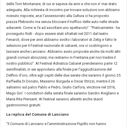
delle Torri Montanare, di cui si sapeva da anni e che non e' mai stato
adeguata. Alla richiesta di incontro per trovare soluzioni non abbiamo
ricevuto risposte, anzi l'assessorato alla Cultura ci ha proposto
piazza Plebiscito ma senza bloccare il traffico delle auto nelle strade
adiacenti. Come si fa ad ascoltare uno spettacolo". "Praticamente - ha
proseguito Rulli - dopo essere stati sfrattati nel 2011 dal teatro
Fenaroli, dove per anni abbiamo svolto i laboratori di Zelig e fatto le
selezioni per il Festival nazionale di cabaret, ora ci costringono a
lasciare anche Lanciano. Abbiamo avuto proposte anche da molti altri
grandi comuni abruzzesi, ma restiamo in Frentania per non tradire il
nostro pubblico". Al Festival Adriatica Cabaret prenderanno parte 12
semifinalisti, in sei approdano alla finale per l'aggiudicazione del
Delfino d'oro, oltre agli ospiti delle due serate che saranno il giorno 25
Raffaella Di Donato, Massimo Burgada e Oscar Strizzi, mentre il 26
saliranno sul palco Pablo e Pedro, Giulio Carfora, vincitore nel 2016,
Mago Gio'. I conduttori della serata finale saranno Sandro Avigliano e
Maria Rita Piersanti. Al festival saranno allestiti anche stand
gastronomici gratuiti.
La replica del Comune di Lanciano
"Il Comune di Lanciano e l'amministrazione Pupillo non hanno