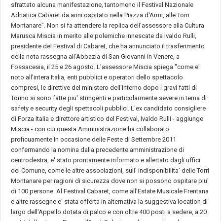
sfrattato alcuna manifestazione, tantomeno il Festival Nazionale
Adriatica Cabaret da anni ospitato nella Piazza d'Armi, alle Torri
Montanare". Non si fa attendere la replica dell'assessore alla Cultura
Marusca Miscia in merito alle polemiche innescate da Ivaldo Rulli,
presidente del Festival di Cabaret, che ha annunciato il trasferimento
della nota rassegna all'Abbazia di San Giovanni in Venere, a
Fossacesia, il 25 e 26 agosto. L'assessore Miscia spiega "come e'
noto all'intera Italia, enti pubblici e operatori dello spettacolo
compresi, le direttive del ministero dell'Interno dopo i gravi fatti di
Torino si sono fatte piu' stringenti e particolarmente severe in tema di
safety e security degli spettacoli pubblici. L'ex candidato consigliere
di Forza Italia e direttore artistico del Festival, Ivaldo Rulli - aggiunge
Miscia - con cui questa Amministrazione ha collaborato
proficuamente in occasione delle Feste di Settembre 2011
confermando la nomina dalla precedente amministrazione di
centrodestra, e' stato prontamente informato e allertato dagli uffici
del Comune, come le altre associazioni, sull' indisponibilita' delle Torri
Montanare per ragioni di sicurezza dove non si possono ospitare piu'
di 100 persone. Al Festival Cabaret, come all'Estate Musicale Frentana
e altre rassegne e' stata offerta in alternativa la suggestiva location di
largo dell'Appello dotata di palco e con oltre 400 posti a sedere, a 20