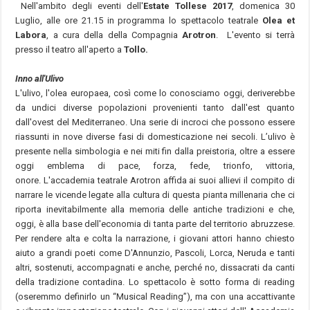
Nell'ambito degli eventi dell'
Estate Tollese 2017
, domenica 30
Luglio, alle ore 21.15 in programma lo spettacolo teatrale
Olea et
Labora
, a cura della della Compagnia
Arotron
. L'evento si terrà
presso il teatro all'aperto a
Tollo.
Inno all'Ulivo
L'ulivo, l'olea europaea, così come lo conosciamo oggi, deriverebbe
da undici diverse popolazioni provenienti tanto dall'est quanto
dall'ovest del Mediterraneo. Una serie di incroci che possono essere
riassunti in nove diverse fasi di domesticazione nei secoli. L’ulivo è
presente nella simbologia e nei miti fin dalla preistoria, oltre a essere
oggi emblema di pace, forza, fede, trionfo, vittoria,
onore. L'accademia teatrale Arotron affida ai suoi allievi il compito di
narrare le vicende legate alla cultura di questa pianta millenaria che ci
riporta inevitabilmente alla memoria delle antiche tradizioni e che,
oggi, è alla base dell'economia di tanta parte del territorio abruzzese.
Per rendere alta e colta la narrazione, i giovani attori hanno chiesto
aiuto a grandi poeti come D'Annunzio, Pascoli, Lorca, Neruda e tanti
altri, sostenuti, accompagnati e anche, perché no, dissacrati da canti
della tradizione contadina. Lo spettacolo è sotto forma di reading
(oseremmo definirlo un “Musical Reading”), ma con una accattivante