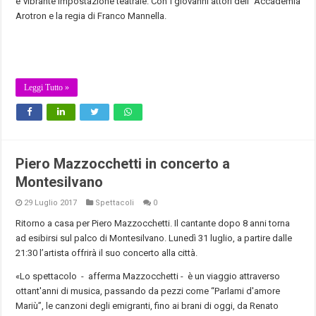
e vibrante impostazione teatrale. Con i giovanni attori dell' Accademia
Arotron e la regia di Franco Mannella.
Leggi Tutto »
Piero Mazzocchetti in concerto a
Montesilvano
29 Luglio 2017
Spettacoli
0
Ritorno a casa per Piero Mazzocchetti. Il cantante dopo 8 anni torna
ad esibirsi sul palco di Montesilvano. Lunedì 31 luglio, a partire dalle
21:30 l’artista offrirà il suo concerto alla città.
«Lo spettacolo - afferma Mazzocchetti - è un viaggio attraverso
ottant'anni di musica, passando da pezzi come “Parlami d'amore
Mariù”, le canzoni degli emigranti, fino ai brani di oggi, da Renato