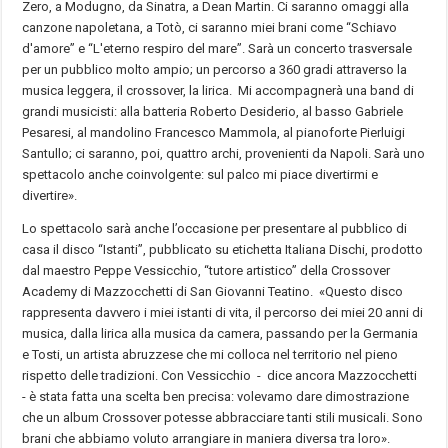
Zero, a Modugno, da Sinatra, a Dean Martin. Ci saranno omaggi alla
canzone napoletana, a Totò, ci saranno miei brani come “Schiavo
d'amore” e “L'eterno respiro del mare”. Sarà un concerto trasversale
per un pubblico molto ampio; un percorso a 360 gradi attraverso la
musica leggera, il crossover, la lirica. Mi accompagnerà una band di
grandi musicisti: alla batteria Roberto Desiderio, al basso Gabriele
Pesaresi, al mandolino Francesco Mammola, al pianoforte Pierluigi
Santullo; ci saranno, poi, quattro archi, provenienti da Napoli. Sarà uno
spettacolo anche coinvolgente: sul palco mi piace divertirmi e
divertire».
Lo spettacolo sarà anche l’occasione per presentare al pubblico di
casa il disco “Istanti”, pubblicato su etichetta Italiana Dischi, prodotto
dal maestro Peppe Vessicchio, “tutore artistico” della Crossover
Academy di Mazzocchetti di San Giovanni Teatino. «Questo disco
rappresenta davvero i miei istanti di vita, il percorso dei miei 20 anni di
musica, dalla lirica alla musica da camera, passando per la Germania
e Tosti, un artista abruzzese che mi colloca nel territorio nel pieno
rispetto delle tradizioni. Con Vessicchio - dice ancora Mazzocchetti
- è stata fatta una scelta ben precisa: volevamo dare dimostrazione
che un album Crossover potesse abbracciare tanti stili musicali. Sono
brani che abbiamo voluto arrangiare in maniera diversa tra loro».