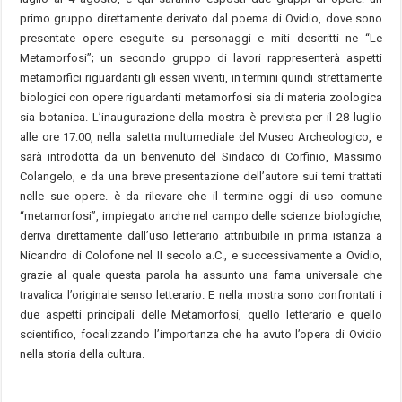
primo gruppo direttamente derivato dal poema di Ovidio, dove sono
presentate opere eseguite su personaggi e miti descritti ne “Le
Metamorfosi”; un secondo gruppo di lavori rappresenterà aspetti
metamorfici riguardanti gli esseri viventi, in termini quindi strettamente
biologici con opere riguardanti metamorfosi sia di materia zoologica
sia botanica. L’inaugurazione della mostra è prevista per il 28 luglio
alle ore 17:00, nella saletta multumediale del Museo Archeologico, e
sarà introdotta da un benvenuto del Sindaco di Corfinio, Massimo
Colangelo, e da una breve presentazione dell’autore sui temi trattati
nelle sue opere. è da rilevare che il termine oggi di uso comune
“metamorfosi”, impiegato anche nel campo delle scienze biologiche,
deriva direttamente dall’uso letterario attribuibile in prima istanza a
Nicandro di Colofone nel II secolo a.C., e successivamente a Ovidio,
grazie al quale questa parola ha assunto una fama universale che
travalica l’originale senso letterario. E nella mostra sono confrontati i
due aspetti principali delle Metamorfosi, quello letterario e quello
scientifico, focalizzando l’importanza che ha avuto l’opera di Ovidio
nella storia della cultura.