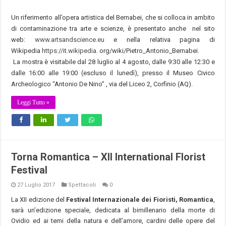
Un riferimento all’opera artistica del Bernabei, che si colloca in ambito
di contaminazione tra arte e scienze, è presentato anche nel sito
web:
www.artsandscience.eu
e nella relativa pagina di
Wikipedia
https://it.wikipedia
. org/wiki/Pietro_Antonio_
Bernabei.
La mostra è visitabile dal 28 luglio al 4 agosto, dalle 9:30 alle 12:30 e
dalle 16:00 alle 19:00 (escluso il lunedì), presso il Museo Civico
Archeologico “Antonio De Nino” , via del Liceo 2, Corfinio (AQ).
Leggi Tutto »
Torna Romantica – XII International Florist
Festival
27 Luglio 2017
Spettacoli
0
La XII edizione del
Festival Internazionale dei Fioristi,
Romantica
,
sarà un’edizione speciale, dedicata al bimillenario della morte di
Ovidio ed ai temi della natura e dell’amore, cardini delle opere del