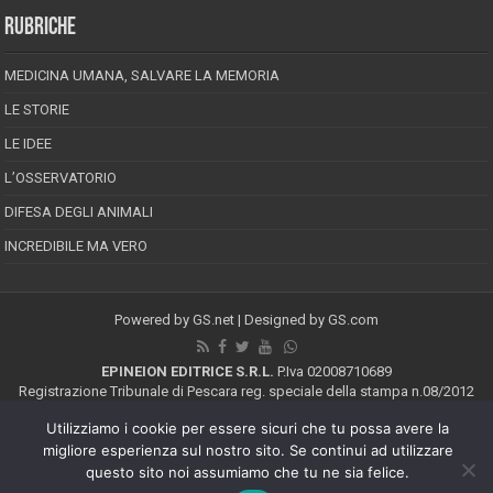
RUBRICHE
MEDICINA UMANA, SALVARE LA MEMORIA
LE STORIE
LE IDEE
L’OSSERVATORIO
DIFESA DEGLI ANIMALI
INCREDIBILE MA VERO
Powered by
GS.net
| Designed by
GS.com
EPINEION EDITRICE S.R.L.
P.Iva 02008710689
Registrazione Tribunale di Pescara reg. speciale della stampa n.08/2012
Direttore responsabile: Maurizio Piccinino
Utilizziamo i cookie per essere sicuri che tu possa avere la
Iscrizione al ROC n.22607
migliore esperienza sul nostro sito. Se continui ad utilizzare
Riproduzione riservata © Copyright 2026, All Rights Reserved
questo sito noi assumiamo che tu ne sia felice.