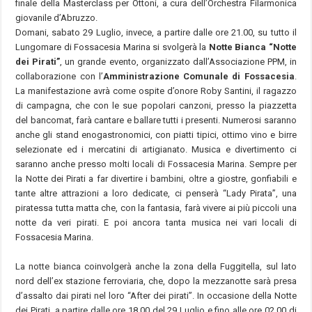
finale della Masterclass per Ottoni, a cura dell’Orchestra Filarmonica
giovanile d’Abruzzo.
Domani, sabato 29 Luglio, invece, a partire dalle ore 21.00, su tutto il
Lungomare di Fossacesia Marina si svolgerà la
Notte Bianca “Notte
dei Pirati”
, un grande evento, organizzato dall’Associazione PPM, in
collaborazione con l’
Amministrazione Comunale di Fossacesia
.
La manifestazione avrà come ospite d’onore Roby Santini, il ragazzo
di campagna, che con le sue popolari canzoni, presso la piazzetta
del bancomat, farà cantare e ballare tutti i presenti. Numerosi saranno
anche gli stand enogastronomici, con piatti tipici, ottimo vino e birre
selezionate ed i mercatini di artigianato. Musica e divertimento ci
saranno anche presso molti locali di Fossacesia Marina. Sempre per
la Notte dei Pirati a far divertire i bambini, oltre a giostre, gonfiabili e
tante altre attrazioni a loro dedicate, ci penserà “Lady Pirata”, una
piratessa tutta matta che, con la fantasia, farà vivere ai più piccoli una
notte da veri pirati. E poi ancora tanta musica nei vari locali di
Fossacesia Marina.
La notte bianca coinvolgerà anche la zona della Fuggitella, sul lato
nord dell’ex stazione ferroviaria, che, dopo la mezzanotte sarà presa
d’assalto dai pirati nel loro “After dei pirati”. In occasione della Notte
dei Pirati, a partire dalle ore 18.00 del 29 Luglio e fino alle ore 02.00 di