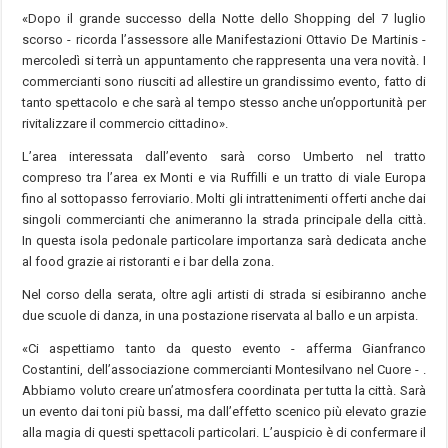
«Dopo il grande successo della Notte dello Shopping del 7 luglio
scorso - ricorda l’assessore alle Manifestazioni Ottavio De Martinis -
mercoledì si terrà un appuntamento che rappresenta una vera novità. I
commercianti sono riusciti ad allestire un grandissimo evento, fatto di
tanto spettacolo e che sarà al tempo stesso anche un’opportunità per
rivitalizzare il commercio cittadino».
L’area interessata dall’evento sarà corso Umberto nel tratto
compreso tra l’area ex Monti e via Ruffilli e un tratto di viale Europa
fino al sottopasso ferroviario. Molti gli intrattenimenti offerti anche dai
singoli commercianti che animeranno la strada principale della città.
In questa isola pedonale particolare importanza sarà dedicata anche
al food grazie ai ristoranti e i bar della zona.
Nel corso della serata, oltre agli artisti di strada si esibiranno anche
due scuole di danza, in una postazione riservata al ballo e un arpista.
«Ci aspettiamo tanto da questo evento - afferma Gianfranco
Costantini, dell’associazione commercianti Montesilvano nel Cuore - .
Abbiamo voluto creare un’atmosfera coordinata per tutta la città. Sarà
un evento dai toni più bassi, ma dall’effetto scenico più elevato grazie
alla magia di questi spettacoli particolari. L’auspicio è di confermare il