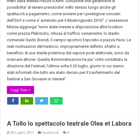
metri dalla stessa Piazza d'Armi. Soluzione che garantisce la
possibilita' di tenere pressoche' nello stesso luogo anche gli
spettacoli a pagamento, come avviene per i prestigiosi concerti
dell'Emf e come e' avvenuto per il Mastrogiurato 2016". L'assessore
Miscia aggiunge "sono state messe a disposizione altre location
come piazza Plebiscito, chiusa al traffico ovviamente, lo stadio
comunale Guido Biondi, il campo sportivo Esposito e piazza Pace. Le
reali motivazioni del trasloco, impropriamente definito sfratto a
beneficio di una sterile polemica dal sapore post-elettorale, sono da
ricercare altrove. Questa Amministrazione ha piu' volte contattato la
direzione del Festival, l'ultima volta il 20 luglio, giorno in cui siamo
stati informati che tutto era stato deciso per il trasferimento del
festival a San Giovanni in Venere".
Leggi Tutto »
A Tollo lo spettacolo teatrale Olea et Labora
30 Luglio 2017
Spettacoli
0