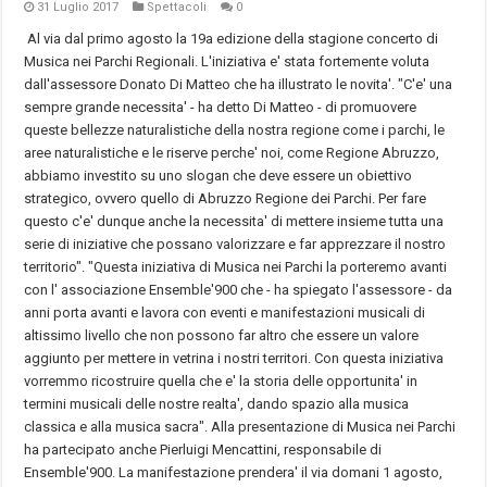
31 Luglio 2017
Spettacoli
0
Al via dal primo agosto la 19a edizione della stagione concerto di
Musica nei Parchi Regionali. L'iniziativa e' stata fortemente voluta
dall'assessore Donato Di Matteo che ha illustrato le novita'. "C'e' una
sempre grande necessita' - ha detto Di Matteo - di promuovere
queste bellezze naturalistiche della nostra regione come i parchi, le
aree naturalistiche e le riserve perche' noi, come Regione Abruzzo,
abbiamo investito su uno slogan che deve essere un obiettivo
strategico, ovvero quello di Abruzzo Regione dei Parchi. Per fare
questo c'e' dunque anche la necessita' di mettere insieme tutta una
serie di iniziative che possano valorizzare e far apprezzare il nostro
territorio". "Questa iniziativa di Musica nei Parchi la porteremo avanti
con l' associazione Ensemble'900 che - ha spiegato l'assessore - da
anni porta avanti e lavora con eventi e manifestazioni musicali di
altissimo livello che non possono far altro che essere un valore
aggiunto per mettere in vetrina i nostri territori. Con questa iniziativa
vorremmo ricostruire quella che e' la storia delle opportunita' in
termini musicali delle nostre realta', dando spazio alla musica
classica e alla musica sacra". Alla presentazione di Musica nei Parchi
ha partecipato anche Pierluigi Mencattini, responsabile di
Ensemble'900. La manifestazione prendera' il via domani 1 agosto,