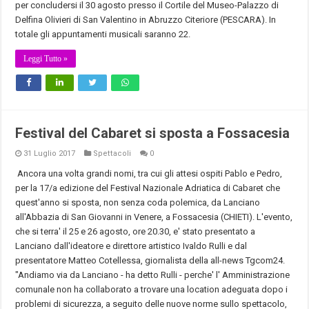
per concludersi il 30 agosto presso il Cortile del Museo-Palazzo di
Delfina Olivieri di San Valentino in Abruzzo Citeriore (PESCARA). In
totale gli appuntamenti musicali saranno 22.
Leggi Tutto »
Festival del Cabaret si sposta a Fossacesia
31 Luglio 2017
Spettacoli
0
Ancora una volta grandi nomi, tra cui gli attesi ospiti Pablo e Pedro,
per la 17/a edizione del Festival Nazionale Adriatica di Cabaret che
quest'anno si sposta, non senza coda polemica, da Lanciano
all'Abbazia di San Giovanni in Venere, a Fossacesia (CHIETI). L'evento,
che si terra' il 25 e 26 agosto, ore 20.30, e' stato presentato a
Lanciano dall'ideatore e direttore artistico Ivaldo Rulli e dal
presentatore Matteo Cotellessa, giornalista della all-news Tgcom24.
"Andiamo via da Lanciano - ha detto Rulli - perche' l' Amministrazione
comunale non ha collaborato a trovare una location adeguata dopo i
problemi di sicurezza, a seguito delle nuove norme sullo spettacolo,