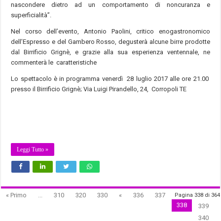
nascondere dietro ad un comportamento di noncuranza e
superficialità”.
Nel corso dell’evento, Antonio Paolini, critico enogastronomico
dell’Espresso e del Gambero Rosso, degusterà alcune birre prodotte
dal Birrificio Grignè, e grazie alla sua esperienza ventennale, ne
commenterà le caratteristiche
Lo spettacolo è in programma venerdì 28 luglio 2017 alle ore 21.00
presso il Birrificio Grignè; Via Luigi Pirandello, 24, Corropoli TE
Leggi Tutto »
« Primo
...
310
320
330
«
336
337
Pagina 338 di 364
338
339
340