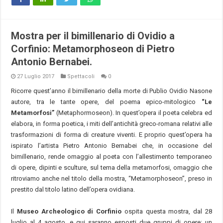
Mostra per il bimillenario di Ovidio a
Corfinio: Metamorphoseon di Pietro
Antonio Bernabei.
27 Luglio 2017
Spettacoli
0
Ricorre quest’anno il bimillenario della morte di Publio Ovidio Nasone
autore, tra le tante opere, del poema epico-mitologico
“Le
Metamorfosi”
(Metaphormoseon). In quest’opera il poeta celebra ed
elabora, in forma poetica, i miti dell’antichità greco-romana relativi alle
trasformazioni di forma di creature viventi. E proprio quest’opera ha
ispirato l’artista Pietro Antonio Bernabei che, in occasione del
bimillenario, rende omaggio al poeta con l’allestimento temporaneo
di opere, dipinti e sculture, sul tema della metamorfosi, omaggio che
ritroviamo anche nel titolo della mostra, “Metamorphoseon”, preso in
prestito dal titolo latino dell’opera ovidiana.
Il
Museo Archeologico di Corfinio
ospita questa mostra, dal 28
luglio al 4 agosto, e qui saranno esposti due gruppi di opere: un