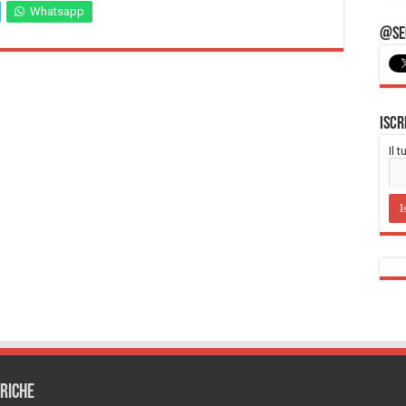
Whatsapp
@Seg
Iscr
Il 
RICHE