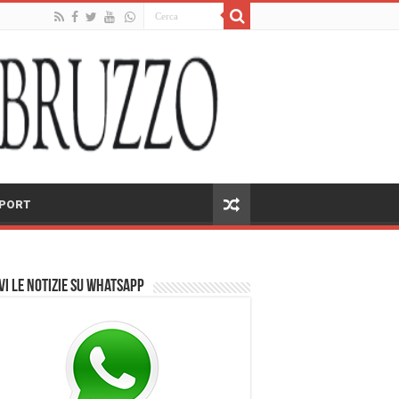
PORT
vi le notizie su Whatsapp