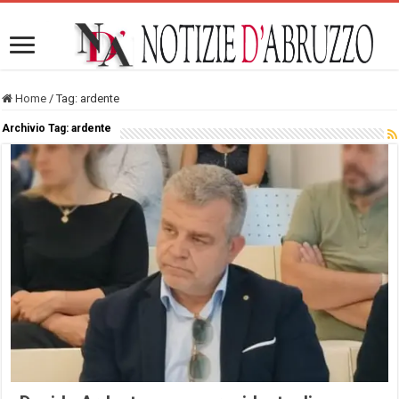
Home
/
Tag:
ardente
Archivio Tag:
ardente