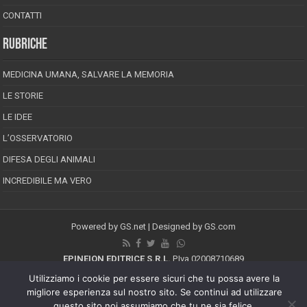
CONTATTI
RUBRICHE
MEDICINA UMANA, SALVARE LA MEMORIA
LE STORIE
LE IDEE
L’OSSERVATORIO
DIFESA DEGLI ANIMALI
INCREDIBILE MA VERO
Powered by
GS.net
| Designed by
GS.com
EPINEION EDITRICE S.R.L.
P.Iva 02008710689
Registrazione Tribunale di Pescara reg. speciale della stampa n.08/2012
Utilizziamo i cookie per essere sicuri che tu possa avere la
Direttore responsabile: Maurizio Piccinino
migliore esperienza sul nostro sito. Se continui ad utilizzare
Iscrizione al ROC n.22607
questo sito noi assumiamo che tu ne sia felice.