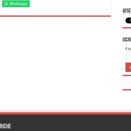
Whatsapp
@Seg
Iscr
Il 
RICHE