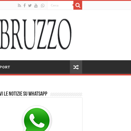
PORT
vi le notizie su Whatsapp