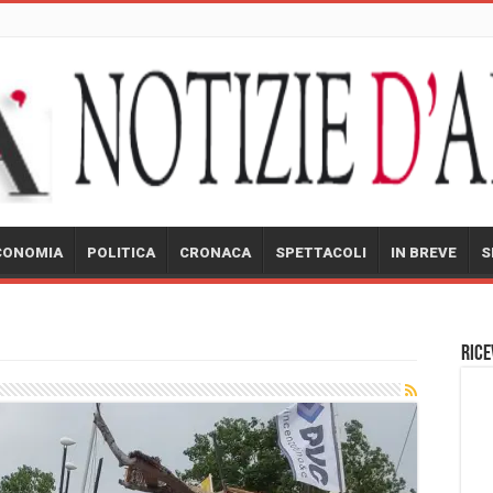
CONOMIA
POLITICA
CRONACA
SPETTACOLI
IN BREVE
S
Rice