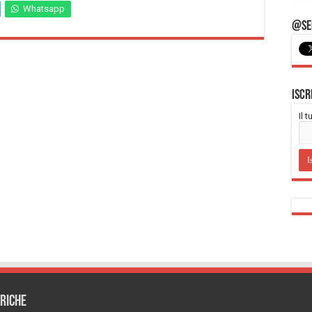
Whatsapp
@Seg
Iscr
Il 
RICHE