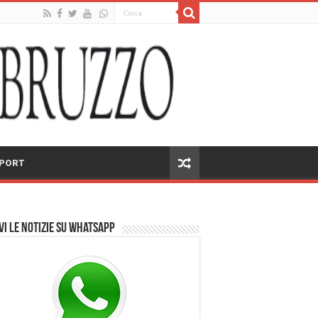
PORT
vi le notizie su Whatsapp