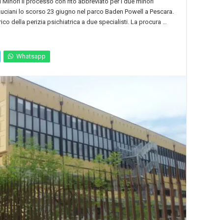
ei Minori il processo con rito abbreviato per i due minori
uciani lo scorso 23 giugno nel parco Baden Powell a Pescara.
rico della perizia psichiatrica a due specialisti. La procura …
Whatsapp