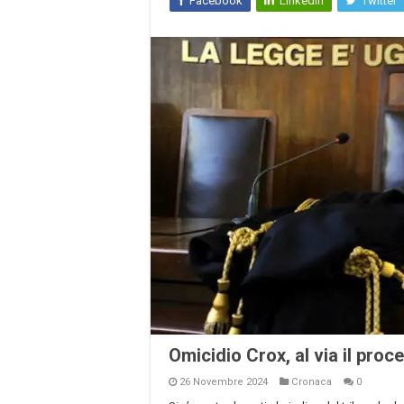
Facebook
LinkedIn
Twitter
Omicidio Crox, al via il proc
26 Novembre 2024
Cronaca
0