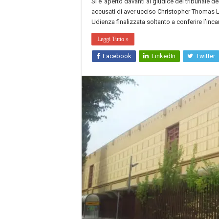
Si e’ aperto davanti al giudice del tribunale d
accusati di aver ucciso Christopher Thomas L
Udienza finalizzata soltanto a conferire l’inca
Leggi Tutto »
Facebook
LinkedIn
Twitter