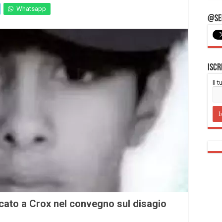
Whatsapp
@Seg
Iscr
Il 
icato a Crox nel convegno sul disagio