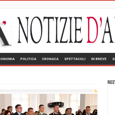
CONOMIA
POLITICA
CRONACA
SPETTACOLI
IN BREVE
S
Rice