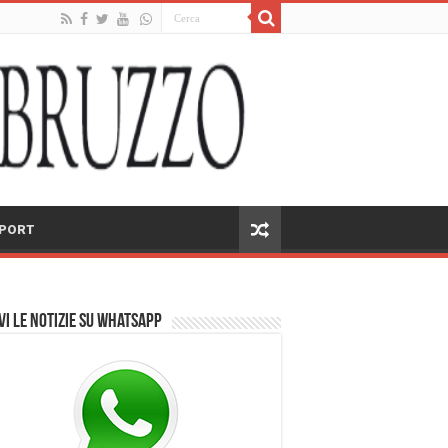
PORT
vi le notizie su Whatsapp