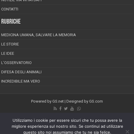
CONTATTI
RUBRICHE
MEDICINA UMANA, SALVARE LA MEMORIA
LE STORIE
LE IDEE
L’OSSERVATORIO
DIFESA DEGLI ANIMALI
INCREDIBILE MA VERO
Powered by
GS.net
| Designed by
GS.com
EPINEION EDITRICE S.R.L.
P.Iva 02008710689
Utilizziamo i cookie per essere sicuri che tu possa avere la
Registrazione Tribunale di Pescara reg. speciale della stampa n.08/2012
Direttore responsabile: Maurizio Piccinino
migliore esperienza sul nostro sito. Se continui ad utilizzare
Iscrizione al ROC n.22607
questo sito noi assumiamo che tu ne sia felice.