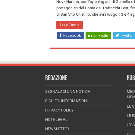
Noyz Narcos, con l’opening act di Gemello e il
protagonisti del Costa dei Trabocchi Fest, fe
di San Vito Chietino, che avrà luogo il 3 e 4 a
Leggi Tutto »
Facebook
LinkedIn
Twitter
REDAZIONE
RUB
SEGNALACI UNA NOTIZIA
MED
MEM
RICHIEDI INFORMAZIONI
LE S
PRIVACY POLICY
LE I
NOTE LEGALI
L’O
NEWSLETTER
DIF