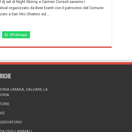
 dj set di Night Skinny, e Carmen Consoli saranno i
stival organizzato da Best Eventi con il patrocinio del Comune
gosto a San Vito Chietino sul …
Whatsapp
RICHE
ICINA UMANA, SALVARE LA
ORIA
TORIE
DEE
SSERVATORIO
ESA DEGLI ANIMALI