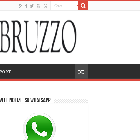
PORT
vi le notizie su Whatsapp