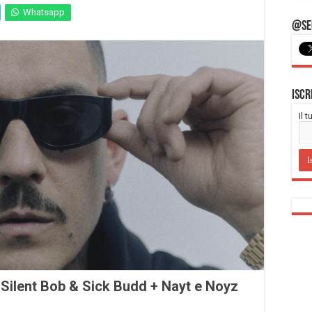
Whatsapp
@Seg
Iscr
Il 
i Silent Bob & Sick Budd + Nayt e Noyz