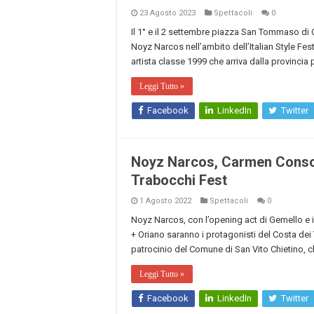
23 Agosto 2023
Spettacoli
0
Il 1° e il 2 settembre piazza San Tommaso di 
Noyz Narcos nell’ambito dell’Italian Style Fes
artista classe 1999 che arriva dalla provincia
Leggi Tutto »
Facebook
LinkedIn
Twitter
Noyz Narcos, Carmen Consoli
Trabocchi Fest
1 Agosto 2022
Spettacoli
0
Noyz Narcos, con l’opening act di Gemello e i
+ Oriano saranno i protagonisti del Costa dei 
patrocinio del Comune di San Vito Chietino, c
Leggi Tutto »
Facebook
LinkedIn
Twitter