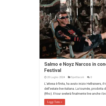
Salmo e Noyz Narcos in conc
Festival
20 Luglio 2024
Spettacoli
0
L’attesa è finita, ha avuto inizio Hellraisers, 
dell’estate live italiana. La tournée, prodotta 
(Rho). Il tour svelerà finalmente live anche i b
Leggi Tutto »