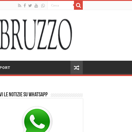
PORT
vi le notizie su Whatsapp