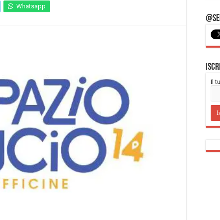
Whatsapp
@Seg
Iscr
Il 