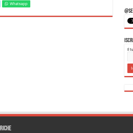
Whatsapp
@Seg
Iscr
Il 
RICHE