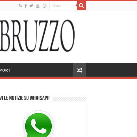
PORT
vi le notizie su Whatsapp