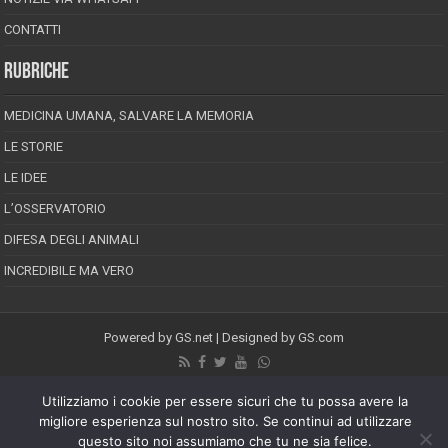
CONTATTI
RUBRICHE
MEDICINA UMANA, SALVARE LA MEMORIA
LE STORIE
LE IDEE
L’OSSERVATORIO
DIFESA DEGLI ANIMALI
INCREDIBILE MA VERO
Powered by
GS.net
| Designed by
GS.com
EPINEION EDITRICE S.R.L.
P.Iva 02008710689
Utilizziamo i cookie per essere sicuri che tu possa avere la
Registrazione Tribunale di Pescara reg. speciale della stampa n.08/2012
Direttore responsabile: Maurizio Piccinino
migliore esperienza sul nostro sito. Se continui ad utilizzare
Iscrizione al ROC n.22607
questo sito noi assumiamo che tu ne sia felice.