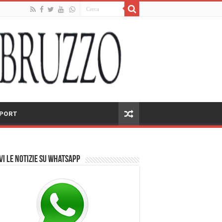
PORT
vi le notizie su Whatsapp