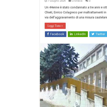
7 Giugno 2024
Cronaca
0
Un 44enne è stato condannato a tre anni e ott
Chieti, Enrico Colagreco per maltrattamenti in 
via dell’aggravamento di una misura cautelar
Leggi Tutto »
Facebook
LinkedIn
Twitter