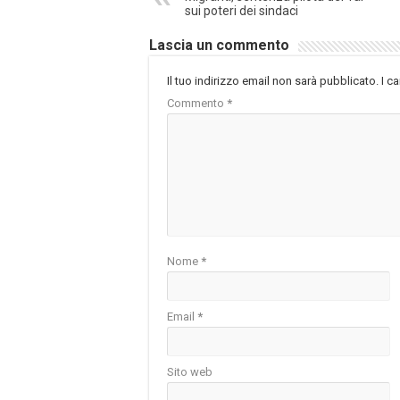
sui poteri dei sindaci
Lascia un commento
Il tuo indirizzo email non sarà pubblicato.
I c
Commento
*
Nome
*
Email
*
Sito web