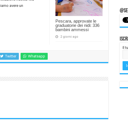
biamo avere un
@Seg
Pescara, approvate le
graduatorie dei nidi: 336
bambini ammessi
2 giorni ago
Iscr
Il 
Twitter
Whatsapp