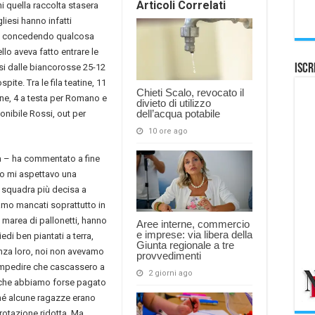
Articoli Correlati
i quella raccolta stasera
liesi hanno infatti
te, concedendo qualcosa
llo aveva fatto entrare le
ersi dalle biancorosse 25-12
Iscr
ite. Tra le fila teatine, 11
Chieti Scalo, revocato il
one, 4 a testa per Romano e
divieto di utilizzo
dell’acqua potabile
onibile Rossi, out per
10 ore ago
a – ha commentato a fine
tto mi aspettavo una
a squadra più decisa a
amo mancati soprattutto in
a marea di pallonetti, hanno
Aree interne, commercio
e imprese: via libera della
di ben piantati a terra,
Giunta regionale a tre
renza loro, noi non avevamo
provvedimenti
r impedire che cascassero a
2 giorni ago
 che abbiamo forse pagato
ché alcune ragazze erano
rotazione ridotta. Ma