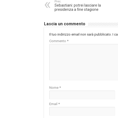
Prec.
Sebastiani: potrei lasciare la
presidenza a fine stagione
Lascia un commento
Il tuo indirizzo email non sarà pubblicato.
I c
Commento
*
Nome
*
Email
*