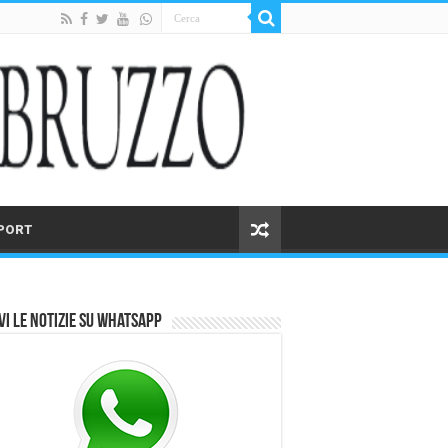
PORT
vi le notizie su Whatsapp