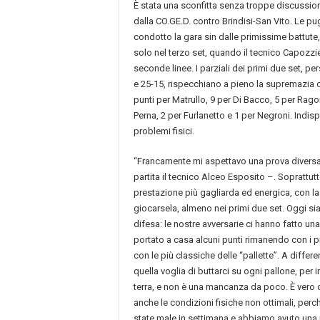
È stata una sconfitta senza troppe discussion
dalla CO.GE.D. contro Brindisi-San Vito. Le pug
condotto la gara sin dalle primissime battu
solo nel terzo set, quando il tecnico Capozzie
seconde linee. I parziali dei primi due set, p
e 25-15, rispecchiano a pieno la supremazia osp
punti per Matrullo, 9 per Di Bacco, 5 per Rag
Perna, 2 per Furlanetto e 1 per Negroni. Indisp
problemi fisici.
“Francamente mi aspettavo una prova divers
partita il tecnico Alceo Esposito –. Soprattu
prestazione più gagliarda ed energica, con l
giocarsela, almeno nei primi due set. Oggi si
difesa: le nostre avversarie ci hanno fatto un
portato a casa alcuni punti rimanendo con i pie
con le più classiche delle “pallette”. A diffe
quella voglia di buttarci su ogni pallone, pe
terra, e non è una mancanza da poco. È vero
anche le condizioni fisiche non ottimali, per
state male in settimana e abbiamo avuto una 