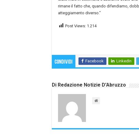
rimane il fatto che, quando difendiamo, dob
atteggiamento diverso.”
Post Views:
1.214
Facebook
LinkedIn
Condividi
Di Redazione Notizie D'Abruzzo