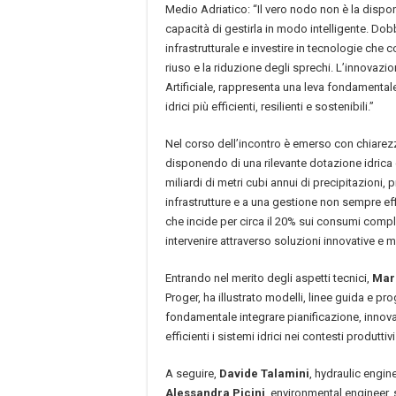
Medio Adriatico: “Il vero nodo non è la dispon
capacità di gestirla in modo intelligente. Do
infrastrutturale e investire in tecnologie che c
riuso e la riduzione degli sprechi. L’innovazion
Artificiale, rappresenta una leva fondamentale
idrici più efficienti, resilienti e sostenibili.”
Nel corso dell’incontro è emerso con chiarezz
disponendo di una rilevante dotazione idrica
miliardi di metri cubi annui di precipitazioni, 
infrastrutture e a una gestione non sempre effi
che incide per circa il 20% sui consumi compl
intervenire attraverso soluzioni innovative e 
Entrando nel merito degli aspetti tecnici,
Mar
Proger, ha illustrato modelli, linee guida e pr
fondamentale integrare pianificazione, innov
efficienti i sistemi idrici nei contesti produttivi 
A seguire,
Davide Talamini
, hydraulic engin
Alessandra Picini
, environmental engineer, 