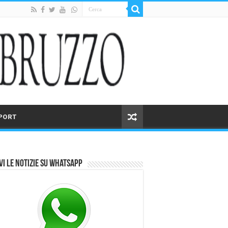
PORT
vi le notizie su Whatsapp