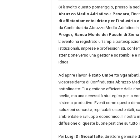
Si è svolto questo pomeriggio, presso la sed
Abruzzo Medio Adriatico
a
Pescara
, l’in
di efficientamento idrico per l’industria e 
da Confindustria Abruzzo Medio Adriatico in
Proger, Banca Monte dei Paschi di Siena 
L’evento ha registrato un’ampia partecipazion
istituzionali, imprese e professionisti, conf
attenzione verso una gestione sostenibile e i
idrica.
Ad aprire i lavori è stato
Umberto Sgambati
vicepresidente di Confindustria Abruzzo Medi
sottolineato: “La gestione efficiente della ris
scelta, ma una necessità strategica per la com
sistema produttivo. Eventi come questo dimo
soluzioni concrete, replicabili e sostenibili, 
ambientale e sviluppo economico. Il nostro i
diffusione di queste buone pratiche su tutto il 
Per
Luigi Di Giosaffatte
, direttore generale 