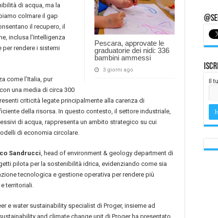
ibilità di acqua, ma la
bbiamo colmare il gap
@Seg
onsentano il recupero, il
e, inclusa l’Intelligenza
Pescara, approvate le
 per rendere i sistemi
graduatorie dei nidi: 336
bambini ammessi
Iscr
3 giorni ago
a come l’Italia, pur
Il 
 con una media di circa 300
presenti criticità legate principalmente alla carenza di
ciente della risorsa. In questo contesto, il settore industriale,
essivi di acqua, rappresenta un ambito strategico su cui
modelli di economia circolare.
co Sandrucci
, head of environment & geology department di
ogetti pilota per la sostenibilità idrica, evidenziando come sia
azione tecnologica e gestione operativa per rendere più
e territoriali.
eer e water sustainability specialist di Proger, insieme ad
sustainability and climate change unit di Proger ha presentato