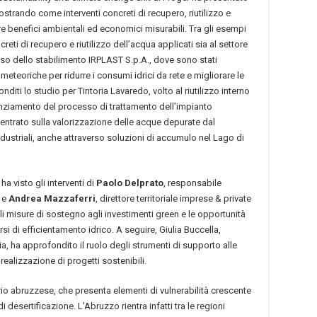
ostrando come interventi concreti di recupero, riutilizzo e
 benefici ambientali ed economici misurabili. Tra gli esempi
creti di recupero e riutilizzo dell’acqua applicati sia al settore
l caso dello stabilimento IRPLAST S.p.A., dove sono stati
eteoriche per ridurre i consumi idrici da rete e migliorare le
ti lo studio per Tintoria Lavaredo, volto al riutilizzo interno
enziamento del processo di trattamento dell’impianto
centrato sulla valorizzazione delle acque depurate dal
dustriali, anche attraverso soluzioni di accumulo nel Lago di
ha visto gli interventi di
Paolo Delprato
, responsabile
, e
Andrea Mazzaferri
, direttore territoriale imprese & private
li misure di sostegno agli investimenti green e le opportunità
si di efficientamento idrico. A seguire, Giulia Buccella,
ia, ha approfondito il ruolo degli strumenti di supporto alle
 realizzazione di progetti sostenibili.
rio abruzzese, che presenta elementi di vulnerabilità crescente
 desertificazione. L’Abruzzo rientra infatti tra le regioni