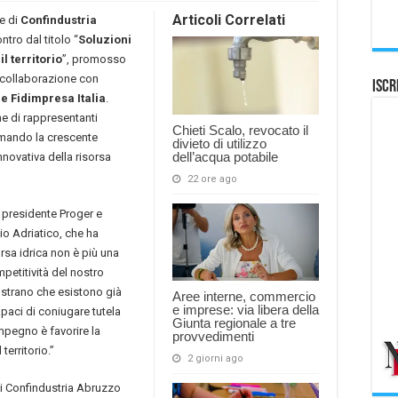
Articoli Correlati
e di
Confindustria
contro dal titolo “
Soluzioni
il territorio
”, promosso
 collaborazione con
Iscr
e Fidimpresa Italia
.
e di rappresentanti
Chieti Scalo, revocato il
ermando la crescente
divieto di utilizzo
dell’acqua potabile
nnovativa della risorsa
22 ore ago
, presidente Proger e
o Adriatico, che ha
orsa idrica non è più una
petitività del nostro
strano che esistono già
Aree interne, commercio
e imprese: via libera della
capaci di coniugare tutela
Giunta regionale a tre
mpegno è favorire la
provvedimenti
territorio.”
2 giorni ago
di Confindustria Abruzzo