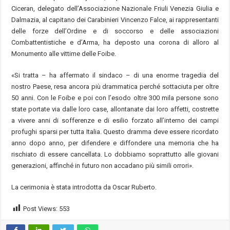
Ciceran, delegato dell’Associazione Nazionale Friuli Venezia Giulia e
Dalmazia, al capitano dei Carabinieri Vincenzo Falce, ai rappresentanti
delle forze dell’Ordine e di soccorso e delle associazioni
Combattentistiche e d’Arma, ha deposto una corona di alloro al
Monumento alle vittime delle Foibe.
«Si tratta – ha affermato il sindaco – di una enorme tragedia del
nostro Paese, resa ancora più drammatica perché sottaciuta per oltre
50 anni. Con le Foibe e poi con l’esodo oltre 300 mila persone sono
state portate via dalle loro case, allontanate dai loro affetti, costrette
a vivere anni di sofferenze e di esilio forzato all’interno dei campi
profughi sparsi per tutta Italia. Questo dramma deve essere ricordato
anno dopo anno, per difendere e diffondere una memoria che ha
rischiato di essere cancellata. Lo dobbiamo soprattutto alle giovani
generazioni, affinché in futuro non accadano più simili orrori».
La cerimonia è stata introdotta da Oscar Ruberto.
Post Views:
553