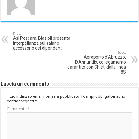
Prec.
Asl Pescara, Blasioli presenta
interpellanza sul salario
accessorio dei dipendenti
Succ.
Aeroporto d’Abruzzo,
D’Annuntiis: collegamento
garantito con Chieti dalla linea
8S
Lascia un commento
Il tuo indirizzo email non sarà pubblicato.
I campi obbligatori sono
contrassegnati
*
Commento
*