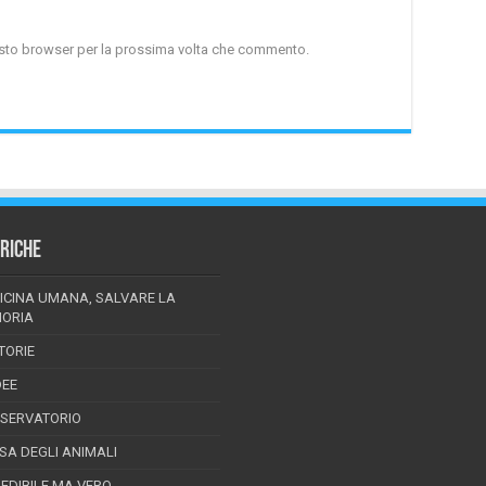
uesto browser per la prossima volta che commento.
RICHE
ICINA UMANA, SALVARE LA
ORIA
TORIE
DEE
SSERVATORIO
ESA DEGLI ANIMALI
REDIBILE MA VERO