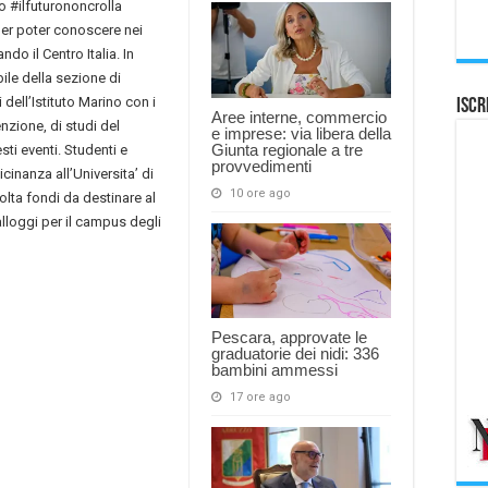
no #ilfuturononcrolla
per poter conoscere nei
ndo il Centro Italia. In
ile della sezione di
dell’Istituto Marino con i
Iscr
Aree interne, commercio
nzione, di studi del
e imprese: via libera della
Giunta regionale a tre
ti eventi. Studenti e
provvedimenti
icinanza all’Universita’ di
10 ore ago
lta fondi da destinare al
alloggi per il campus degli
Pescara, approvate le
graduatorie dei nidi: 336
bambini ammessi
17 ore ago