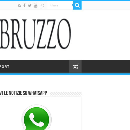
PORT
vi le notizie su Whatsapp