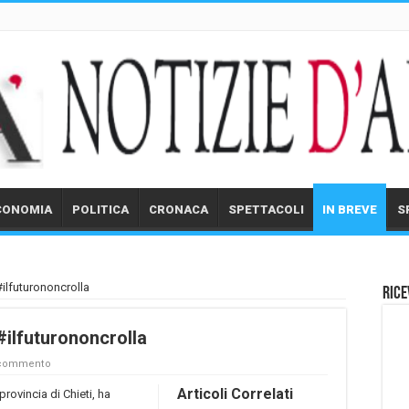
CONOMIA
POLITICA
CRONACA
SPETTACOLI
IN BREVE
S
#ilfuturononcrolla
Rice
 #ilfuturononcrolla
 commento
Articoli Correlati
provincia di Chieti, ha