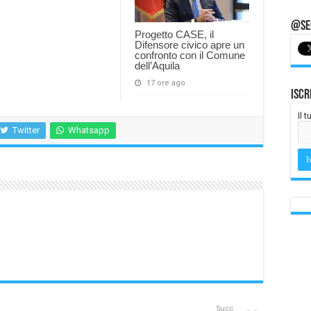
@Seg
Progetto CASE, il
Difensore civico apre un
confronto con il Comune
dell’Aquila
17 ore ago
Iscr
Il 
Twitter
Whatsapp
Succ.