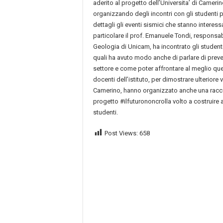
aderito al progetto dell’Universita’ di Cameri
organizzando degli incontri con gli studenti 
dettagli gli eventi sismici che stanno interessa
particolare il prof. Emanuele Tondi, responsab
Geologia di Unicam, ha incontrato gli studenti 
quali ha avuto modo anche di parlare di preve
settore e come poter affrontare al meglio ques
docenti dell’istituto, per dimostrare ulteriore v
Camerino, hanno organizzato anche una racco
progetto #ilfuturononcrolla volto a costruire 
studenti.
Post Views:
658