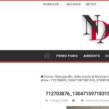
RUBRICHE
ARCHIVIO
METEO
PRIMO PIANO
AMBIENTE
E
Home
/
Manoppello, dalla scuola al Municipio:
attiva
/
712703876_1304715971831576_3799019
712703876_1304715971831
1 Giugno 2026
Lascia un comme