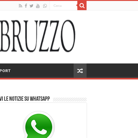
PORT
vi le notizie su Whatsapp