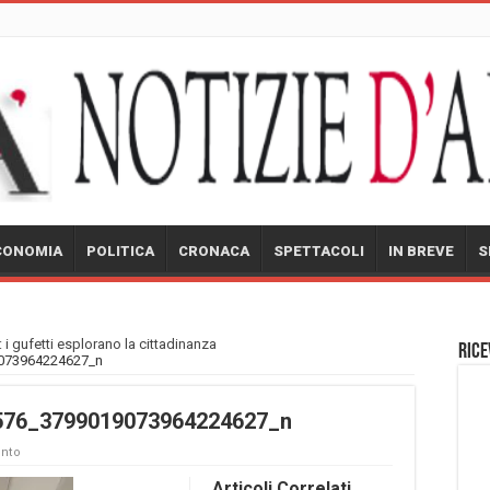
CONOMIA
POLITICA
CRONACA
SPETTACOLI
IN BREVE
S
 i gufetti esplorano la cittadinanza
Rice
073964224627_n
576_3799019073964224627_n
nto
Articoli Correlati