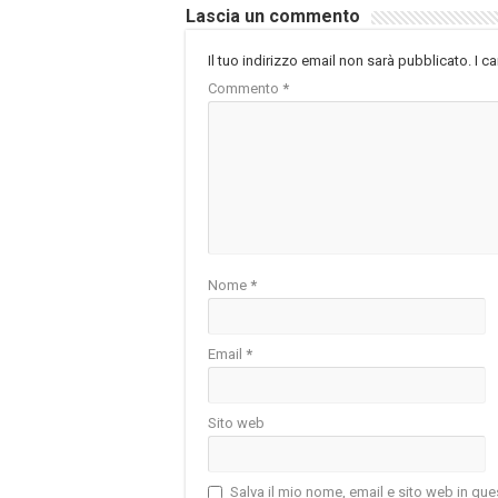
Lascia un commento
Il tuo indirizzo email non sarà pubblicato.
I c
Commento
*
Nome
*
Email
*
Sito web
Salva il mio nome, email e sito web in q