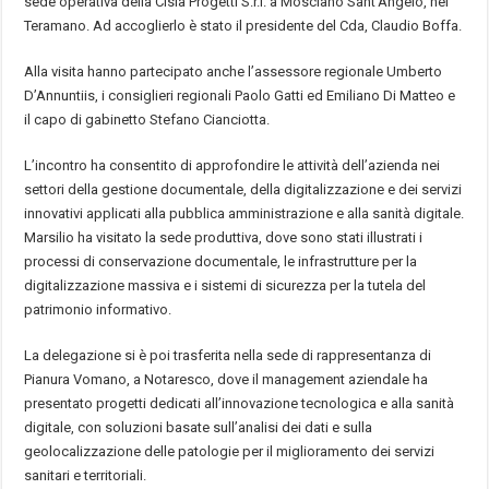
sede operativa della Cisia Progetti S.r.l. a Mosciano Sant’Angelo, nel
Teramano. Ad accoglierlo è stato il presidente del Cda, Claudio Boffa.
Alla visita hanno partecipato anche l’assessore regionale Umberto
D’Annuntiis, i consiglieri regionali Paolo Gatti ed Emiliano Di Matteo e
il capo di gabinetto Stefano Cianciotta.
L’incontro ha consentito di approfondire le attività dell’azienda nei
settori della gestione documentale, della digitalizzazione e dei servizi
innovativi applicati alla pubblica amministrazione e alla sanità digitale.
Marsilio ha visitato la sede produttiva, dove sono stati illustrati i
processi di conservazione documentale, le infrastrutture per la
digitalizzazione massiva e i sistemi di sicurezza per la tutela del
patrimonio informativo.
La delegazione si è poi trasferita nella sede di rappresentanza di
Pianura Vomano, a Notaresco, dove il management aziendale ha
presentato progetti dedicati all’innovazione tecnologica e alla sanità
digitale, con soluzioni basate sull’analisi dei dati e sulla
geolocalizzazione delle patologie per il miglioramento dei servizi
sanitari e territoriali.