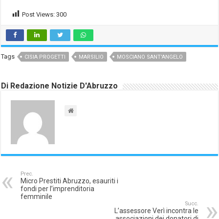
Post Views:
300
Tags
CISIA PROGETTI
MARSILIO
MOSCIANO SANT'ANGELO
Di Redazione Notizie D'Abruzzo
Prec.
Micro Prestiti Abruzzo, esauriti i
fondi per l’imprenditoria
femminile
Succ.
L’assessore Verì incontra le
associazioni dei donatori di