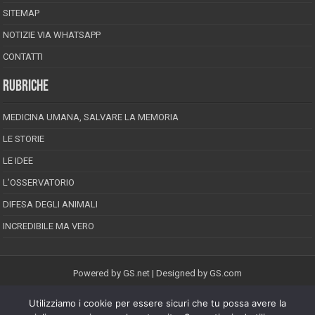
SITEMAP
NOTIZIE VIA WHATSAPP
CONTATTI
RUBRICHE
MEDICINA UMANA, SALVARE LA MEMORIA
LE STORIE
LE IDEE
L’OSSERVATORIO
DIFESA DEGLI ANIMALI
INCREDIBILE MA VERO
Powered by
GS.net
| Designed by
GS.com
Utilizziamo i cookie per essere sicuri che tu possa avere la
EPINEION EDITRICE S.R.L.
P.Iva 02008710689