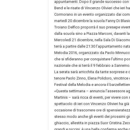
appuntamenti. Dopo il grande successo con
Bend e le risate di Vincenzo Olivieri che ieri
Cormorano in un evento organizzato dai comme
martedì 20 dicembre la scuola Fanny Di Blasi
Troiano Delfico proporrà il suo presepe vivente
dalla scuola sino a Piazza Marconi, davanti la
Mercoledì 21 dicembre, nella Sala Di Giacomo
terrà a partire dalle 21:30 l’appuntamento natal
Melodia 2016, organizzato da Paolo Minnucci. D
che si sfideranno per conquistare l’ultimo post
nazionale che si terrà il 9 febbraio a Sanremo
La serata sarà arricchita da tante sorprese e d
tenore Paolo Zinno, Elena Polidoro, vincitrice
Festival della Melodia e ancora il barzellettie
«Questa settimana – annuncia l’assessore agl
Martinis – sarà ricca di eventi, per vivere con 
spettacolo di ieri con Vincenzo Olivieri ha già
occasione di trascorrere ore di spensieratezza
stesso modo anche gli eventi dei prossimi gior
ghiaccio, allestita in piazza Suor Cristina Zec
grandi e piccini, è una bella conferma anche 