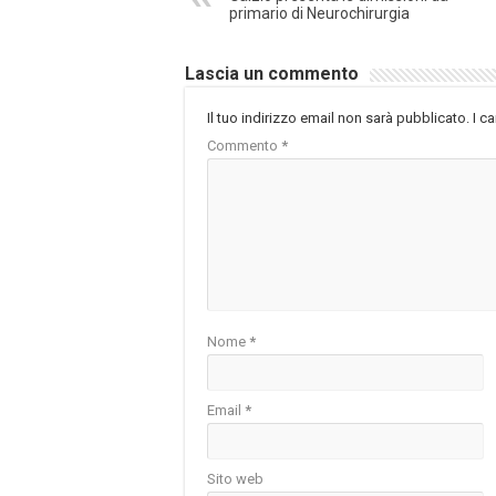
primario di Neurochirurgia
Lascia un commento
Il tuo indirizzo email non sarà pubblicato.
I c
Commento
*
Nome
*
Email
*
Sito web