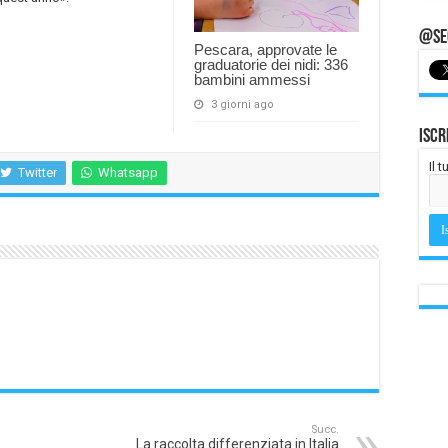
@Seg
Pescara, approvate le
graduatorie dei nidi: 336
bambini ammessi
3 giorni ago
Iscr
Il 
Twitter
Whatsapp
Succ.
La raccolta differenziata in Italia