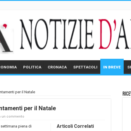
CONOMIA
POLITICA
CRONACA
SPETTACOLI
IN BREVE
S
ntamenti per il Natale
Rice
ntamenti per il Natale
a un commento
Articoli Correlati
a settimana piena di