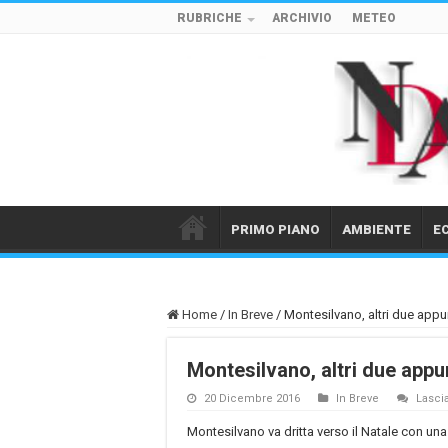
RUBRICHE
ARCHIVIO
METEO
PRIMO PIANO
AMBIENTE
E
Home
/
In Breve
/
Montesilvano, altri due appu
Montesilvano, altri due appu
20 Dicembre 2016
In Breve
Lasci
Montesilvano va dritta verso il Natale con un