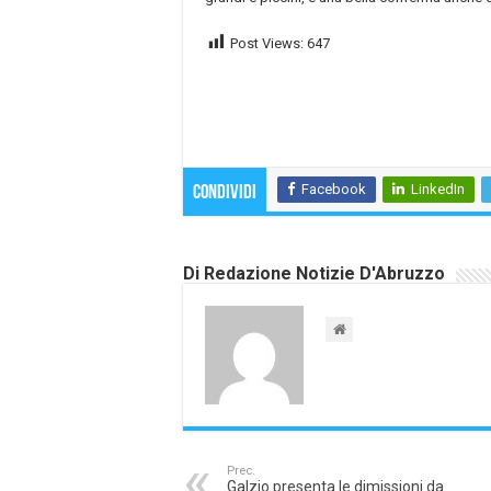
Post Views:
647
Facebook
LinkedIn
Condividi
Di Redazione Notizie D'Abruzzo
Prec.
Galzio presenta le dimissioni da