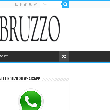
PORT
vi le notizie su Whatsapp