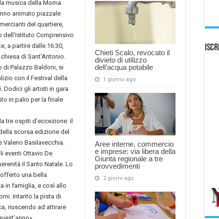
 la musica della Moma
 hanno animato piazzale
rcianti del quartiere,
o dell’Istituto Comprensivo
, a partire dalle 16:30,
Iscr
Chieti Scalo, revocato il
 chiesa di Sant’Antonio.
divieto di utilizzo
dell’acqua potabile
 di Palazzo Baldoni, si
izio con il Festival della
1 giorno ago
odici gli artisti in gara
o in palio per la finale
.
a tre ospiti d’eccezione: il
 della scorsa edizione del
re Valerio Basilavecchia.
Aree interne, commercio
e imprese: via libera della
i eventi Ottavio De
Giunta regionale a tre
serenità il Santo Natale. Lo
provvedimenti
 offerto una bella
2 giorni ago
 in famiglia, e così allo
ni. Intanto la pista di
ca, riuscendo ad attirare
quest’anno».