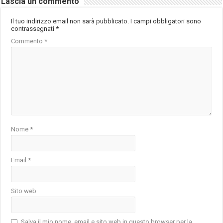
Lascia un commento
Il tuo indirizzo email non sarà pubblicato.
I campi obbligatori sono
contrassegnati
*
Commento
*
Nome
*
Email
*
Sito web
Salva il mio nome, email e sito web in questo browser per la