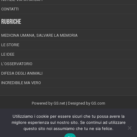
CONTATTI
RUBRICHE
MEDICINA UMANA, SALVARE LA MEMORIA
LE STORIE
LE IDEE
L’OSSERVATORIO
DIFESA DEGLI ANIMALI
INCREDIBILE MA VERO
Powered by
GS.net
| Designed by
GS.com
Utilizziamo i cookie per essere sicuri che tu possa avere la
EPINEION EDITRICE S.R.L.
P.Iva 02008710689
migliore esperienza sul nostro sito. Se continui ad utilizzare
Registrazione Tribunale di Pescara reg. speciale della stampa n.08/2012
questo sito noi assumiamo che tu ne sia felice.
Direttore responsabile: Maurizio Piccinino
Iscrizione al ROC n.22607