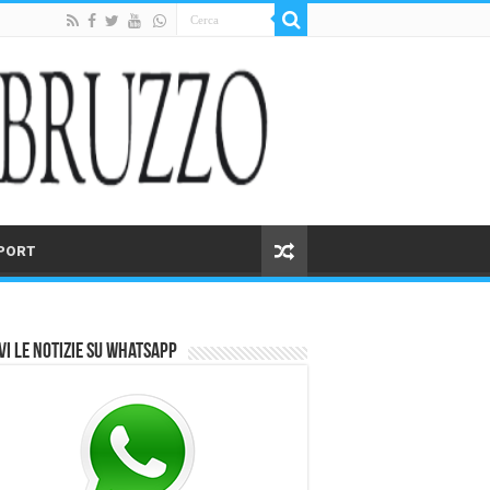
PORT
vi le notizie su Whatsapp