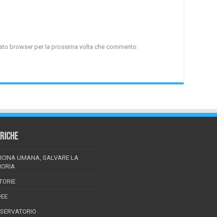
uesto browser per la prossima volta che commento.
RICHE
ICINA UMANA, SALVARE LA
ORIA
TORIE
DEE
SSERVATORIO