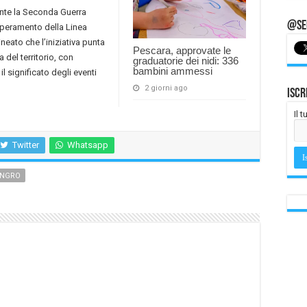
rante la Seconda Guerra
@Seg
uperamento della Linea
ineato che l’iniziativa punta
Pescara, approvate le
a del territorio, con
graduatorie dei nidi: 336
bambini ammessi
il significato degli eventi
2 giorni ago
Iscr
Il 
Twitter
Whatsapp
ANGRO