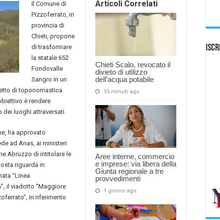
Articoli Correlati
Il Comune di
Pizzoferrato, in
provincia di
Chieti, propone
di trasformare
Iscr
la statale 652
Chieti Scalo, revocato il
Fondovalle
divieto di utilizzo
dell’acqua potabile
Sangro in un
etto di toponomastica
55 minuti ago
obiettivo è rendere
o dei luoghi attraversati.
nne, ha approvato
ede ad Anas, ai ministeri
one Abruzzo di intitolare le
Aree interne, commercio
e imprese: via libera della
posta riguarda in
Giunta regionale a tre
nata “Linea
provvedimenti
a”, il viadotto “Maggiore
1 giorno ago
oferrato”, in riferimento