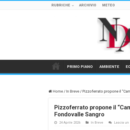
RUBRICHE
ARCHIVIO
METEO
PRIMO PIANO
AMBIENTE
E
Home
/
In Breve
/
Pizzoferrato propone il “Ca
Pizzoferrato propone il “Ca
Fondovalle Sangro
24 Aprile 2026
In Breve
Lascia u