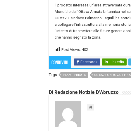
Il progetto interessa un’area attraversata du
Mondiale dall’Ottava Armata britannica nel s
Gustav. Il sindaco Palmerino Fagnilli ha sottol
a collegare l’infrastruttura alla memoria storic
l’intento di trasmettere alle future generazioni 
che hanno segnato la zona.
Post Views:
402
Facebook
LinkedIn
Condividi
Tags
PIZZOFERRATO
SS 652 FONDOVALLE S
Di Redazione Notizie D'Abruzzo