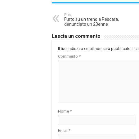
Prec.
Furto su un treno a Pescara,
denunciato un 23enne
Lascia un commento
Il tuo indirizzo email non sarà pubblicato.
I c
Commento
*
Nome
*
Email
*