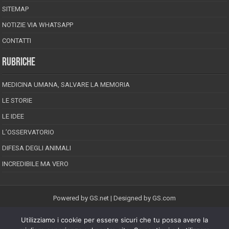
SITEMAP
NOTIZIE VIA WHATSAPP
CONTATTI
RUBRICHE
MEDICINA UMANA, SALVARE LA MEMORIA
LE STORIE
LE IDEE
L’OSSERVATORIO
DIFESA DEGLI ANIMALI
INCREDIBILE MA VERO
Powered by
GS.net
| Designed by
GS.com
Utilizziamo i cookie per essere sicuri che tu possa avere la
EPINEION EDITRICE S.R.L.
P.Iva 02008710689