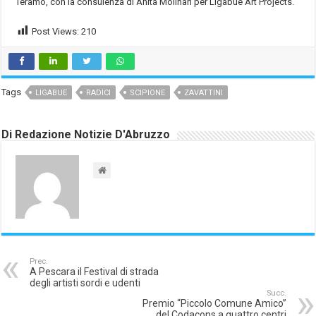
Teramo, con la consulenza di Anita Molinari per Ligabue Art Projects.
Post Views:
210
Tags
LIGABUE
RADICI
SCIPIONE
ZAVATTINI
Di Redazione Notizie D'Abruzzo
Prec.
A Pescara il Festival di strada
degli artisti sordi e udenti
Succ.
Premio “Piccolo Comune Amico”
del Codacons a quattro centri