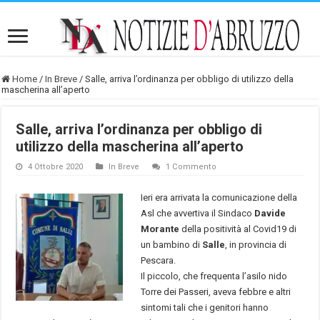
Home
/
In Breve
/
Salle, arriva l’ordinanza per obbligo di utilizzo della
mascherina all’aperto
Salle, arriva l’ordinanza per obbligo di
utilizzo della mascherina all’aperto
4 Ottobre 2020
In Breve
1 Commento
Ieri era arrivata la comunicazione della
Asl che avvertiva il Sindaco
Davide
Morante
della positività al Covid19 di
un bambino di
Salle
, in provincia di
Pescara.
Il piccolo, che frequenta l’asilo nido
Torre dei Passeri, aveva febbre e altri
sintomi tali che i genitori hanno