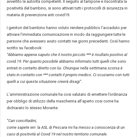
avvertito le autorità competenti. Il seguito al tampone e riscontrata la
positività del bambino, si sono attivati tutti i protocolli di sicurezza in
materia di prevenzione anti covid19.
I genitori del bambino hanno voluto rendere pubblico l’accaduto per
attivare l’immediata comunicazione in modo da raggiungere tutte le
persone che avessero avuto contatti nei giorni precedenti. Così hanno
scritto su facebook:
“Abbiamo appena saputo che il nostro piccolo *** è risultato positivo al
covid 19. Per quanto possibile abbiamo informato tutti quelli che sono
entrati in contatto diretto con lui. Chiunque nella settimana scorsa è
stato in contatto con *** contatti il proprio medico. Ci scusiamo con tutti
quelli a cui questa situazione creerà disagi”.
L’amministrazione comunale ha cosi valutato di emettere l’ordinanza
per obbligo di utilizzo della mascherina all’aperto cosi come ha
dichiarato lo stesso Morante:
“Cari concittadini,
come sapete ieri la ASL di Pescara mi ha messo a conoscenza di un
caso di positività al Covid 19 nel nostro territorio comunale.