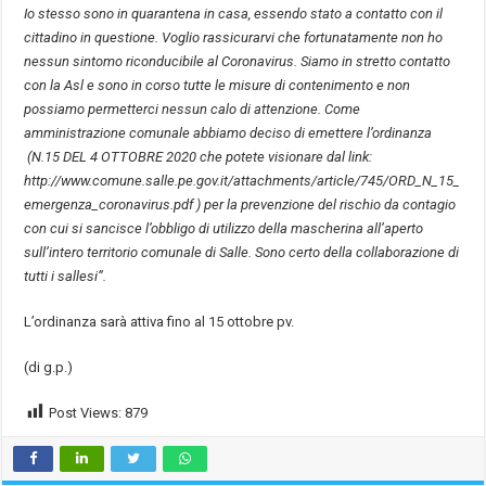
Io stesso sono in quarantena in casa, essendo stato a contatto con il
cittadino in questione. Voglio rassicurarvi che fortunatamente non ho
nessun sintomo riconducibile al Coronavirus. Siamo in stretto contatto
con la Asl e sono in corso tutte le misure di contenimento e non
possiamo permetterci nessun calo di attenzione. Come
amministrazione comunale abbiamo deciso di emettere l’ordinanza
(N.15 DEL 4 OTTOBRE 2020 che potete visionare dal link:
http://www.comune.salle.pe.gov.it/attachments/article/745/ORD_N_15_
emergenza_coronavirus.pdf ) per la prevenzione del rischio da contagio
con cui si sancisce l’obbligo di utilizzo della mascherina all’aperto
sull’intero territorio comunale di Salle. Sono certo della collaborazione di
tutti i sallesi”.
L’ordinanza sarà attiva fino al 15 ottobre pv.
(di g.p.)
Post Views:
879