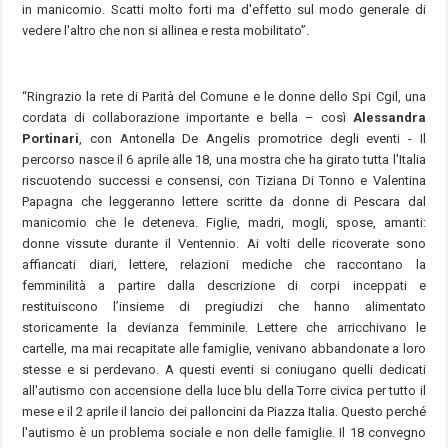
in manicomio. Scatti molto forti ma d'effetto sul modo generale di
vedere l'altro che non si allinea e resta mobilitato”.
“Ringrazio la rete di Parità del Comune e le donne dello Spi Cgil, una
cordata di collaborazione importante e bella – così
Alessandra
Portinari
, con Antonella De Angelis promotrice degli eventi - Il
percorso nasce il 6 aprile alle 18, una mostra che ha girato tutta l'Italia
riscuotendo successi e consensi, con Tiziana Di Tonno e Valentina
Papagna che leggeranno lettere scritte da donne di Pescara dal
manicomio che le deteneva. Figlie, madri, mogli, spose, amanti:
donne vissute durante il Ventennio. Ai volti delle ricoverate sono
affiancati diari, lettere, relazioni mediche che raccontano la
femminilità a partire dalla descrizione di corpi inceppati e
restituiscono l’insieme di pregiudizi che hanno alimentato
storicamente la devianza femminile. Lettere che arricchivano le
cartelle, ma mai recapitate alle famiglie, venivano abbandonate a loro
stesse e si perdevano. A questi eventi si coniugano quelli dedicati
all'autismo con accensione della luce blu della Torre civica per tutto il
mese e il 2 aprile il lancio dei palloncini da Piazza Italia. Questo perché
l'autismo è un problema sociale e non delle famiglie. Il 18 convegno