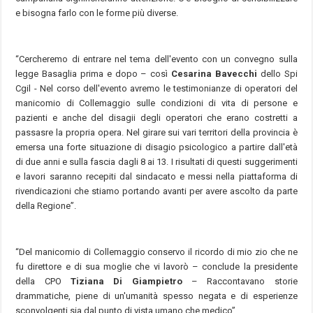
e bisogna farlo con le forme più diverse.
“Cercheremo di entrare nel tema dell'evento con un convegno sulla
legge Basaglia prima e dopo – così
Cesarina Bavecchi
dello Spi
Cgil - Nel corso dell'evento avremo le testimonianze di operatori del
manicomio di Collemaggio sulle condizioni di vita di persone e
pazienti e anche del disagii degli operatori che erano costretti a
passasre la propria opera. Nel girare sui vari territori della provincia è
emersa una forte situazione di disagio psicologico a partire dall'età
di due anni e sulla fascia dagli 8 ai 13. I risultati di questi suggerimenti
e lavori saranno recepiti dal sindacato e messi nella piattaforma di
rivendicazioni che stiamo portando avanti per avere ascolto da parte
della Regione”.
“Del manicomio di Collemaggio conservo il ricordo di mio zio che ne
fu direttore e di sua moglie che vi lavorò – conclude la presidente
della CPO
Tiziana Di Giampietro
– Raccontavano storie
drammatiche, piene di un'umanità spesso negata e di esperienze
sconvolgenti sia dal punto di vista umano che medico”.