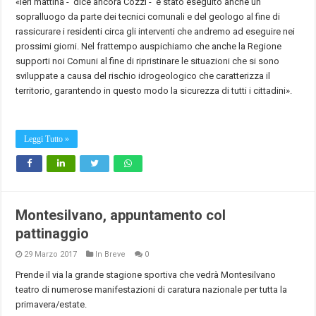
«Ieri mattina - dice ancora Cozzi - è stato eseguito anche un
sopralluogo da parte dei tecnici comunali e del geologo al fine di
rassicurare i residenti circa gli interventi che andremo ad eseguire nei
prossimi giorni. Nel frattempo auspichiamo che anche la Regione
supporti noi Comuni al fine di ripristinare le situazioni che si sono
sviluppate a causa del rischio idrogeologico che caratterizza il
territorio, garantendo in questo modo la sicurezza di tutti i cittadini».
Leggi Tutto »
Montesilvano, appuntamento col
pattinaggio
29 Marzo 2017
In Breve
0
Prende il via la grande stagione sportiva che vedrà Montesilvano
teatro di numerose manifestazioni di caratura nazionale per tutta la
primavera/estate.