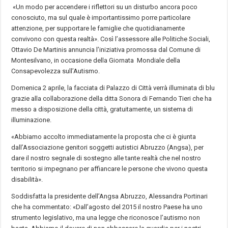
«Un modo per accendere i riflettori su un disturbo ancora poco
conosciuto, ma sul quale è importantissimo porre particolare
attenzione, per supportare le famiglie che quotidianamente
convivono con questa realtà». Così l’assessore alle Politiche Sociali,
Ottavio De Martinis annuncia l’iniziativa promossa dal Comune di
Montesilvano, in occasione della Giornata Mondiale della
Consapevolezza sull’Autismo.
Domenica 2 aprile, la facciata di Palazzo di Città verrà illuminata di blu
grazie alla collaborazione della ditta Sonora di Fernando Tieri che ha
messo a disposizione della città, gratuitamente, un sistema di
illuminazione.
«Abbiamo accolto immediatamente la proposta che ci è giunta
dall’Associazione genitori soggetti autistici Abruzzo (Angsa), per
dare il nostro segnale di sostegno alle tante realtà che nel nostro
territorio si impegnano per affiancare le persone che vivono questa
disabilità».
Soddisfatta la presidente dell’Angsa Abruzzo, Alessandra Portinari
che ha commentato: «Dall’agosto del 2015 il nostro Paese ha uno
strumento legislativo, ma una legge che riconosce l’autismo non