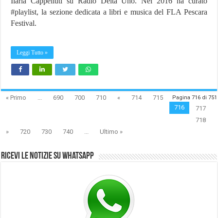
Ilaria Cappelluti su Radio Delta Uno. Nel 2016 ha curato
#playlist, la sezione dedicata a libri e musica del FLA Pescara
Festival.
Leggi Tutto »
« Primo
...
690
700
710
«
714
715
Pagina 716 di 751
716
717
718
»
720
730
740
...
Ultimo »
Ricevi le notizie su Whatsapp