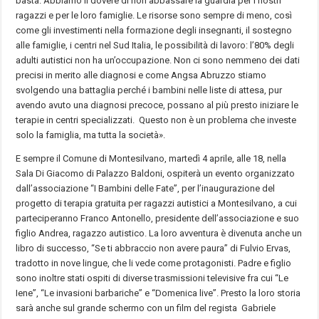
basta. Abbiamo il dovere di non abbassare la guardia per i nostri
ragazzi e per le loro famiglie. Le risorse sono sempre di meno, così
come gli investimenti nella formazione degli insegnanti, il sostegno
alle famiglie, i centri nel Sud Italia, le possibilità di lavoro: l’80% degli
adulti autistici non ha un’occupazione. Non ci sono nemmeno dei dati
precisi in merito alle diagnosi e come Angsa Abruzzo stiamo
svolgendo una battaglia perché i bambini nelle liste di attesa, pur
avendo avuto una diagnosi precoce, possano al più presto iniziare le
terapie in centri specializzati. Questo non è un problema che investe
solo la famiglia, ma tutta la società».
E sempre il Comune di Montesilvano, martedì 4 aprile, alle 18, nella
Sala Di Giacomo di Palazzo Baldoni, ospiterà un evento organizzato
dall’associazione “I Bambini delle Fate”, per l’inaugurazione del
progetto di terapia gratuita per ragazzi autistici a Montesilvano, a cui
parteciperanno Franco Antonello, presidente dell’associazione e suo
figlio Andrea, ragazzo autistico. La loro avventura è divenuta anche un
libro di successo, “Se ti abbraccio non avere paura” di Fulvio Ervas,
tradotto in nove lingue, che li vede come protagonisti. Padre e figlio
sono inoltre stati ospiti di diverse trasmissioni televisive fra cui “Le
Iene”, “Le invasioni barbariche” e “Domenica live”. Presto la loro storia
sarà anche sul grande schermo con un film del regista Gabriele