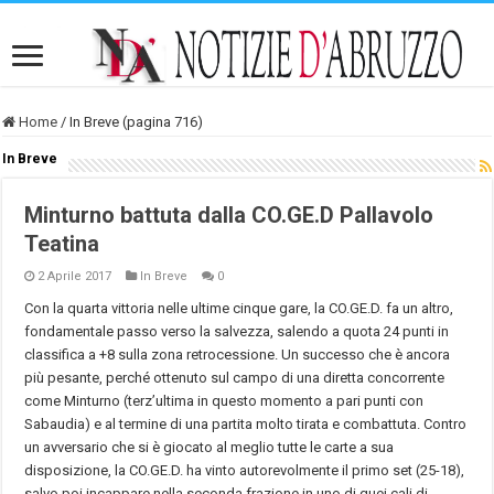
Home
/
In Breve (pagina 716)
In Breve
Minturno battuta dalla CO.GE.D Pallavolo
Teatina
2 Aprile 2017
In Breve
0
Con la quarta vittoria nelle ultime cinque gare, la CO.GE.D. fa un altro,
fondamentale passo verso la salvezza, salendo a quota 24 punti in
classifica a +8 sulla zona retrocessione. Un successo che è ancora
più pesante, perché ottenuto sul campo di una diretta concorrente
come Minturno (terz’ultima in questo momento a pari punti con
Sabaudia) e al termine di una partita molto tirata e combattuta. Contro
un avversario che si è giocato al meglio tutte le carte a sua
disposizione, la CO.GE.D. ha vinto autorevolmente il primo set (25-18),
salvo poi incappare nella seconda frazione in uno di quei cali di