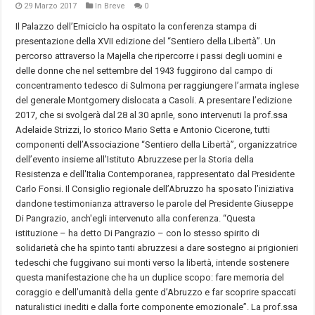
29 Marzo 2017
In Breve
0
Il Palazzo dell’Emiciclo ha ospitato la conferenza stampa di
presentazione della XVII edizione del “Sentiero della Libertà”. Un
percorso attraverso la Majella che ripercorre i passi degli uomini e
delle donne che nel settembre del 1943 fuggirono dal campo di
concentramento tedesco di Sulmona per raggiungere l’armata inglese
del generale Montgomery dislocata a Casoli. A presentare l’edizione
2017, che si svolgerà dal 28 al 30 aprile, sono intervenuti la prof.ssa
Adelaide Strizzi, lo storico Mario Setta e Antonio Cicerone, tutti
componenti dell’Associazione “Sentiero della Libertà”, organizzatrice
dell’evento insieme all'Istituto Abruzzese per la Storia della
Resistenza e dell'Italia Contemporanea, rappresentato dal Presidente
Carlo Fonsi. Il Consiglio regionale dell’Abruzzo ha sposato l’iniziativa
dandone testimonianza attraverso le parole del Presidente Giuseppe
Di Pangrazio, anch'egli intervenuto alla conferenza. “Questa
istituzione – ha detto Di Pangrazio – con lo stesso spirito di
solidarietà che ha spinto tanti abruzzesi a dare sostegno ai prigionieri
tedeschi che fuggivano sui monti verso la libertà, intende sostenere
questa manifestazione che ha un duplice scopo: fare memoria del
coraggio e dell’umanità della gente d’Abruzzo e far scoprire spaccati
naturalistici inediti e dalla forte componente emozionale”. La prof.ssa