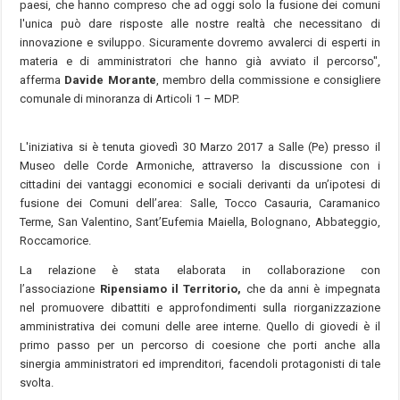
paesi, che hanno compreso che ad oggi solo la fusione dei comuni
l'unica può dare risposte alle nostre realtà che necessitano di
innovazione e sviluppo. Sicuramente dovremo avvalerci di esperti in
materia e di amministratori che hanno già avviato il percorso",
afferma
Davide Morante
, membro della commissione e consigliere
comunale di minoranza di Articoli 1 – MDP.
L'iniziativa si è tenuta giovedì 30 Marzo 2017 a Salle (Pe) presso il
Museo delle Corde Armoniche, attraverso la discussione con i
cittadini dei vantaggi economici e sociali derivanti da un’ipotesi di
fusione dei Comuni dell’area: Salle, Tocco Casauria, Caramanico
Terme, San Valentino, Sant’Eufemia Maiella, Bolognano, Abbateggio,
Roccamorice.
La relazione è stata elaborata in collaborazione con
l’associazione
Ripensiamo il Territorio,
che da anni è impegnata
nel promuovere dibattiti e approfondimenti sulla riorganizzazione
amministrativa dei comuni delle aree interne. Quello di giovedi è il
primo passo per un percorso di coesione che porti anche alla
sinergia amministratori ed imprenditori, facendoli protagonisti di tale
svolta.