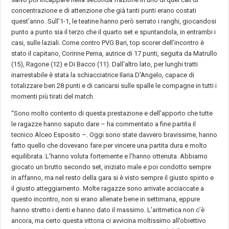
concentrazione e di attenzione che già tanti punti erano costati
quest’anno. Sull’1-1, le teatine hanno però serrato i ranghi, giocandosi
punto a punto sia il terzo che il quarto set e spuntandola, in entrambi i
casi, sulle laziali. Come contro PVG Bari, top scorer dell’incontro è
stato il capitano, Corinne Perna, autrice di 17 punti, seguita da Matrullo
(15), Ragone (12) e Di Bacco (11). Dall’altro lato, per lunghi tratti
inarrestabile è stata la schiacciatrice Ilaria D’Angelo, capace di
totalizzare ben 28 punti e di caricarsi sulle spalle le compagne in tutti i
momenti più tirati del match.
“Sono molto contento di questa prestazione e dell’apporto che tutte
le ragazze hanno saputo dare – ha commentato a fine partita il
tecnico Alceo Esposito –. Oggi sono state davvero bravissime, hanno
fatto quello che dovevano fare per vincere una partita dura e molto
equilibrata. L’hanno voluta fortemente e l’hanno ottenuta. Abbiamo
giocato un brutto secondo set, iniziato male e poi condotto sempre
in affanno, ma nel resto della gara si è visto sempre il giusto spirito e
il giusto atteggiamento. Molte ragazze sono arrivate acciaccate a
questo incontro, non si erano allenate bene in settimana, eppure
hanno stretto i denti e hanno dato il massimo. L’aritmetica non c’è
ancora, ma certo questa vittoria ci avvicina moltissimo all’obiettivo