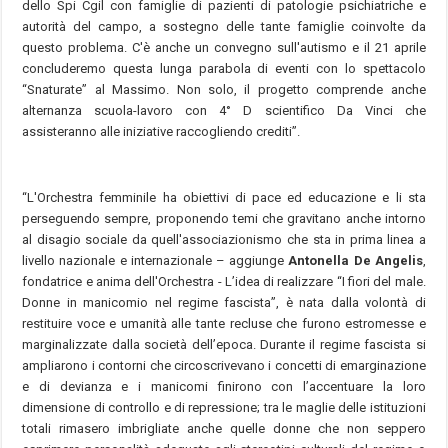
dello Spi Cgil con famiglie di pazienti di patologie psichiatriche e
autorità del campo, a sostegno delle tante famiglie coinvolte da
questo problema. C'è anche un convegno sull'autismo e il 21 aprile
concluderemo questa lunga parabola di eventi con lo spettacolo
“Snaturate” al Massimo. Non solo, il progetto comprende anche
alternanza scuola-lavoro con 4° D scientifico Da Vinci che
assisteranno alle iniziative raccogliendo crediti”.
“L'Orchestra femminile ha obiettivi di pace ed educazione e li sta
perseguendo sempre, proponendo temi che gravitano anche intorno
al disagio sociale da quell'associazionismo che sta in prima linea a
livello nazionale e internazionale – aggiunge
Antonella De Angelis
,
fondatrice e anima dell'Orchestra - L’idea di realizzare “I fiori del male.
Donne in manicomio nel regime fascista”, è nata dalla volontà di
restituire voce e umanità alle tante recluse che furono estromesse e
marginalizzate dalla società dell’epoca. Durante il regime fascista si
ampliarono i contorni che circoscrivevano i concetti di emarginazione
e di devianza e i manicomi finirono con l’accentuare la loro
dimensione di controllo e di repressione; tra le maglie delle istituzioni
totali rimasero imbrigliate anche quelle donne che non seppero