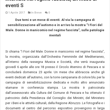
eventi S
1 Aprile 2017
In Breve
0
Due temi e un mese di eventi. Al via la campagna di
sensibilizzazione all'autismo e in arrivo la mostra “I Fiori del
Male. Donne in manicomio nel regime fascista”, sulle patologie
mentali
Si chiama “I Fiori del Male. Donne in manicomio nel regime fascista”,
la mostra, organizzata dall’Orchestra Femminile del Mediterraneo,
all’interno della rassegna Musica e Società, che verrà inaugurata
giovedì 6 aprile alle ore 18 presso il Circolo Aternino di Pescara e si
concluderà domenica 23 aprile. Un mese che abbraccia anche gli
eventi dedicati all'autismo, con la torre campanaria di colore blu per la
campagna di sensibilizzazione dedicata e molto altro annunciato
stamane in conferenza stampa. La mostra è patrocinata
dall'assessorato alla Cultura del Comune di Pescara e ha ottenuto il
patrocinio della Presidenza del Consiglio dei Ministri, del Ministero
per i Beni e le attività culturali, della Regione Abruzzo. Le fotografie e i
documenti al centro del percorso espositivo provengono in larga