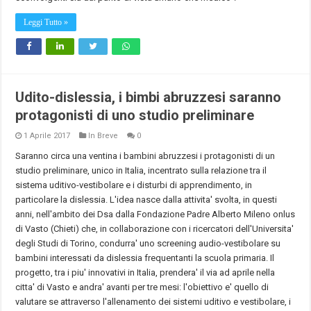
Leggi Tutto »
Udito-dislessia, i bimbi abruzzesi saranno
protagonisti di uno studio preliminare
1 Aprile 2017
In Breve
0
Saranno circa una ventina i bambini abruzzesi i protagonisti di un
studio preliminare, unico in Italia, incentrato sulla relazione tra il
sistema uditivo-vestibolare e i disturbi di apprendimento, in
particolare la dislessia. L'idea nasce dalla attivita' svolta, in questi
anni, nell'ambito dei Dsa dalla Fondazione Padre Alberto Mileno onlus
di Vasto (Chieti) che, in collaborazione con i ricercatori dell'Universita'
degli Studi di Torino, condurra' uno screening audio-vestibolare su
bambini interessati da dislessia frequentanti la scuola primaria. Il
progetto, tra i piu' innovativi in Italia, prendera' il via ad aprile nella
citta' di Vasto e andra' avanti per tre mesi: l'obiettivo e' quello di
valutare se attraverso l'allenamento dei sistemi uditivo e vestibolare, i