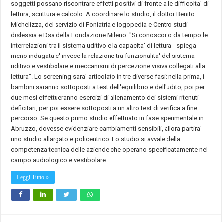
soggetti possano riscontrare effetti positivi di fronte alle difficolta' di
lettura, scrittura e calcolo. A coordinare lo studio, il dottor Benito
Michelizza, del servizio di Foniatria e logopedia e Centro studi
dislessia e Dsa della Fondazione Mileno. "Si conoscono da tempo le
interrelazioni tra il sistema uditivo e la capacita' di lettura - spiega -
meno indagata e' invece la relazione tra funzionalita' del sistema
uditivo e vestibolare e meccanismi di percezione visiva collegati alla
lettura". Lo screening sara' articolato in tre diverse fasi: nella prima, i
bambini saranno sottoposti a test dell'equilibrio e dell'udito, poi per
due mesi effettueranno esercizi di allenamento dei sistemi ritenuti
deficitari, per poi essere sottoposti a un altro test di verifica a fine
percorso. Se questo primo studio effettuato in fase sperimentale in
Abruzzo, dovesse evidenziare cambiamenti sensibili, allora partira'
uno studio allargato e policentrico. Lo studio si avvale della
competenza tecnica delle aziende che operano specificatamente nel
campo audiologico e vestibolare.
Leggi Tutto »