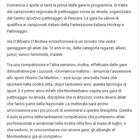
Domenica 2 aprile si terrà la prima delle gare in programma. Si tratta
del campionato regionale di pattinaggio corsa su strada, organizzato
dal Centro sportivo pattinaggio di Pescara. La gara ha valore di
qualifica ai campionati italiani della Federazione italiana Hockey e
Pattinaggio.
Via D’Alberto D’Andrea si trasformerà in un circuito che vedrà
gareggiare gli atleti dai 12 anni in su, delle categorie ragazzi, allievi,
junior, senior femminile, master.
Tra una competizione e l’altra verranno, inoltre, effettuate delle gare
dimostrative per i cuccioli. «Domenica mattina - annuncia l’assessore
allo sport Ottavio De Martinis – avrà luogo una bella festa che
riporterà nella nostra città, dopo tantissimi anni, questa tipologia di
sport. È il primo anno infatti che Montesilvano ospita una gara di
pattinaggio su strada, disciplina che in Abruzzo conta diversi atleti
che fanno parte della Nazionale. La mattinata sarà anche
un’occasione per i più piccoli di avvicinarsi a questa disciplina. Questa
è solo la prima delle tantissime competizioni che porteranno atleti
professionisti e amatoriali nella nostra città fino al mese di luglio, e
che vedono, in concomitanza con alcune gare, gli alberghi di
Montesilvano già al completo».