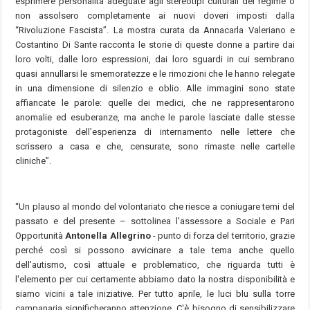
esprimere personalità adeguate agli stereotipi culturali del regime o
non assolsero completamente ai nuovi doveri imposti dalla
“Rivoluzione Fascista”. La mostra curata da Annacarla Valeriano e
Costantino Di Sante racconta le storie di queste donne a partire dai
loro volti, dalle loro espressioni, dai loro sguardi in cui sembrano
quasi annullarsi le smemoratezze e le rimozioni che le hanno relegate
in una dimensione di silenzio e oblio. Alle immagini sono state
affiancate le parole: quelle dei medici, che ne rappresentarono
anomalie ed esuberanze, ma anche le parole lasciate dalle stesse
protagoniste dell’esperienza di internamento nelle lettere che
scrissero a casa e che, censurate, sono rimaste nelle cartelle
cliniche”.
“Un plauso al mondo del volontariato che riesce a coniugare temi del
passato e del presente – sottolinea l'assessore a Sociale e Pari
Opportunità
Antonella Allegrino
- punto di forza del territorio, grazie
perché così si possono avvicinare a tale tema anche quello
dell'autismo, così attuale e problematico, che riguarda tutti è
l'elemento per cui certamente abbiamo dato la nostra disponibilità e
siamo vicini a tale iniziative. Per tutto aprile, le luci blu sulla torre
campanaria significheranno attenzione. C'è bisogno di sensibilizzare