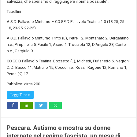
salvezza, che speriamo di raggiungere il prima possibile”.
Tabellini
A.S.D. Pallavolo Minturno – CO.GE.D Pallavolo Teatina 1-3 (18-25, 25-
18, 23-25, 22-25)
A.S.D. Pallavolo Minturno: Pinto (L), Petrelli 2, Montanaro 2, Bergantino
n.e., Pimpinella 5, Fucile 1, Asero 1, Trocciola 12, D’Angelo 28, Conte
n.e., Gargiulo 9
CO.GE.D Pallavolo Teatina: Bozzetto (L), Michetti, Furlanetto 6, Negroni
2, Di Bacco 11, Matrullo 15, Cocco n.e., Rossi, Ragone 12, Romano 1,
Perna (K) 17
Pubblico: circa 200
Leggi Tutto »
Pescara. Autismo e mostra su donne
internate nel regime fascista, un mese di