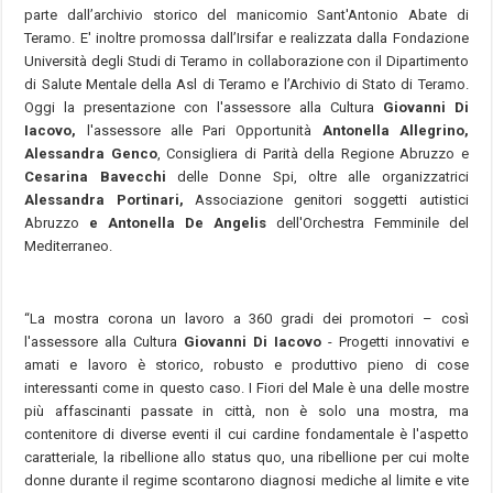
parte dall’archivio storico del manicomio Sant'Antonio Abate di
Teramo. E' inoltre promossa dall’Irsifar e realizzata dalla Fondazione
Università degli Studi di Teramo in collaborazione con il Dipartimento
di Salute Mentale della Asl di Teramo e l’Archivio di Stato di Teramo.
Oggi la presentazione con l'assessore alla Cultura
Giovanni Di
Iacovo,
l'assessore alle Pari Opportunità
Antonella Allegrino,
Alessandra Genco
, Consigliera di Parità della Regione Abruzzo e
Cesarina Bavecchi
delle Donne Spi, oltre alle organizzatrici
Alessandra Portinari,
Associazione genitori soggetti autistici
Abruzzo
e Antonella De Angelis
dell'Orchestra Femminile del
Mediterraneo.
“La mostra corona un lavoro a 360 gradi dei promotori – così
l'assessore alla Cultura
Giovanni Di Iacovo
- Progetti innovativi e
amati e lavoro è storico, robusto e produttivo pieno di cose
interessanti come in questo caso. I Fiori del Male è una delle mostre
più affascinanti passate in città, non è solo una mostra, ma
contenitore di diverse eventi il cui cardine fondamentale è l'aspetto
caratteriale, la ribellione allo status quo, una ribellione per cui molte
donne durante il regime scontarono diagnosi mediche al limite e vite