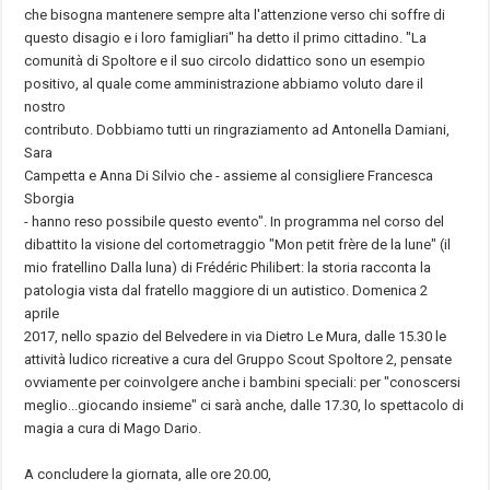
che bisogna mantenere sempre alta l'attenzione verso chi soffre di
questo disagio e i loro famigliari" ha detto il primo cittadino. "La
comunità di Spoltore e il suo circolo didattico sono un esempio
positivo, al quale come amministrazione abbiamo voluto dare il
nostro
contributo. Dobbiamo tutti un ringraziamento ad Antonella Damiani,
Sara
Campetta e Anna Di Silvio che - assieme al consigliere Francesca
Sborgia
- hanno reso possibile questo evento". In programma nel corso del
dibattito la visione del cortometraggio "Mon petit frère de la lune" (il
mio fratellino Dalla luna) di Frédéric Philibert: la storia racconta la
patologia vista dal fratello maggiore di un autistico. Domenica 2
aprile
2017, nello spazio del Belvedere in via Dietro Le Mura, dalle 15.30 le
attività ludico ricreative a cura del Gruppo Scout Spoltore 2, pensate
ovviamente per coinvolgere anche i bambini speciali: per "conoscersi
meglio...giocando insieme" ci sarà anche, dalle 17.30, lo spettacolo di
magia a cura di Mago Dario.
A concludere la giornata, alle ore 20.00,