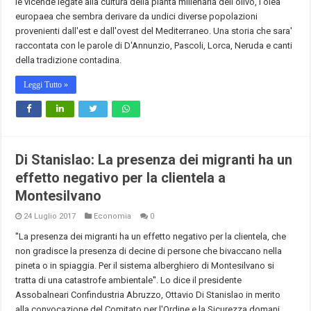
le vicende legate alla cultura della pianta millenaria dell'olivo, l'olea
europaea che sembra derivare da undici diverse popolazioni
provenienti dall'est e dall'ovest del Mediterraneo. Una storia che sara'
raccontata con le parole di D'Annunzio, Pascoli, Lorca, Neruda e canti
della tradizione contadina.
Leggi Tutto »
Di Stanislao: La presenza dei migranti ha un
effetto negativo per la clientela a
Montesilvano
24 Luglio 2017
Economia
0
''La presenza dei migranti ha un effetto negativo per la clientela, che
non gradisce la presenza di decine di persone che bivaccano nella
pineta o in spiaggia. Per il sistema alberghiero di Montesilvano si
tratta di una catastrofe ambientale''. Lo dice il presidente
Assobalneari Confindustria Abruzzo, Ottavio Di Stanislao in merito
alla convocazione del Comitato per l'Ordine e la Sicurezza domani