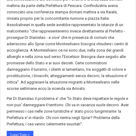
mattina da parte della Prefettura di Pescara. Confindustria aveva
convocato una conferenza stampa domani mattina a via Raiale,
rinviata proprio per la concomitante riunione a piazza Italia:
Assobalneari in quella sede avrebbe rappresentato le istanze di un
malcontento ''che rappresenteremo invece direttamente al Prefetto -
prosegue Di Stanislao - e cioe' che in presenza di comuni che
aderiscono allo Sprar come Montesilvano bisogna chiudere i centri di
accoglienza. A Montesilvano ce ne sono due, nella zona dei grandi
alberghi e nella zona sud verso l'Excelsior. Bisogna dare seguito alle
promesse dello Stato e ai suoi decreti. Certe commistioni
danneggiano il turismo, i clienti si lamentano, tra soggetti di colore e
prostituzione, i bivacchi, atteggiamenti senza decoro, la situazione e'
critica''. Ad aggravare la situazione migranti a Montesilvano nelle
scorse settimane ecco la vicenda via Ariosto.
Per Di Stanislao il problema e' che ''lo Stato deve rispettare le regole e
non puo' danneggiare il territorio. Chi va in vacanza vuole decoro. Aver
permesso i cas nelle zone turistiche e' stato poco lungimirante: la
Prefettura e' in ritardo. Chi non rientra negli Sprar? Problema della
Prefettura, i cas vanno celermente svuotati''.
Leggi Tutto »