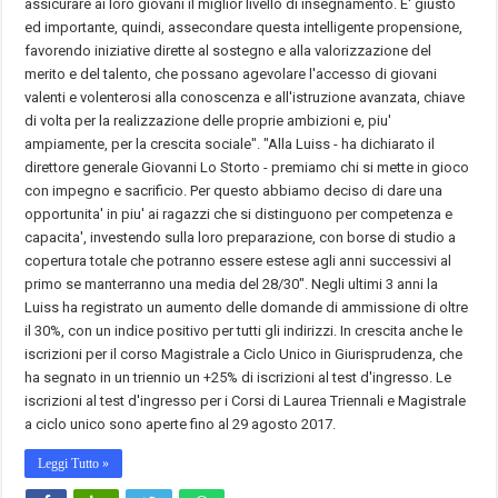
assicurare ai loro giovani il miglior livello di insegnamento. E' giusto
ed importante, quindi, assecondare questa intelligente propensione,
favorendo iniziative dirette al sostegno e alla valorizzazione del
merito e del talento, che possano agevolare l'accesso di giovani
valenti e volenterosi alla conoscenza e all'istruzione avanzata, chiave
di volta per la realizzazione delle proprie ambizioni e, piu'
ampiamente, per la crescita sociale". "Alla Luiss - ha dichiarato il
direttore generale Giovanni Lo Storto - premiamo chi si mette in gioco
con impegno e sacrificio. Per questo abbiamo deciso di dare una
opportunita' in piu' ai ragazzi che si distinguono per competenza e
capacita', investendo sulla loro preparazione, con borse di studio a
copertura totale che potranno essere estese agli anni successivi al
primo se manterranno una media del 28/30". Negli ultimi 3 anni la
Luiss ha registrato un aumento delle domande di ammissione di oltre
il 30%, con un indice positivo per tutti gli indirizzi. In crescita anche le
iscrizioni per il corso Magistrale a Ciclo Unico in Giurisprudenza, che
ha segnato in un triennio un +25% di iscrizioni al test d'ingresso. Le
iscrizioni al test d'ingresso per i Corsi di Laurea Triennali e Magistrale
a ciclo unico sono aperte fino al 29 agosto 2017.
Leggi Tutto »