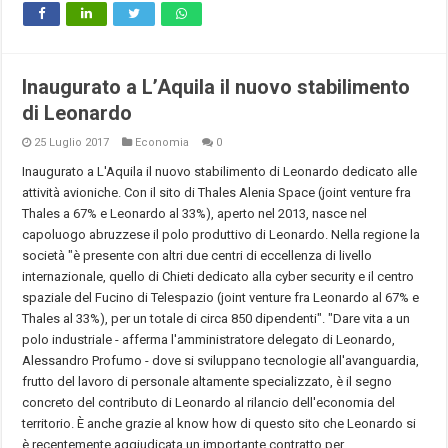
Inaugurato a L’Aquila il nuovo stabilimento
di Leonardo
25 Luglio 2017
Economia
0
Inaugurato a L'Aquila il nuovo stabilimento di Leonardo dedicato alle
attività avioniche. Con il sito di Thales Alenia Space (joint venture fra
Thales a 67% e Leonardo al 33%), aperto nel 2013, nasce nel
capoluogo abruzzese il polo produttivo di Leonardo. Nella regione la
società "è presente con altri due centri di eccellenza di livello
internazionale, quello di Chieti dedicato alla cyber security e il centro
spaziale del Fucino di Telespazio (joint venture fra Leonardo al 67% e
Thales al 33%), per un totale di circa 850 dipendenti". "Dare vita a un
polo industriale - afferma l'amministratore delegato di Leonardo,
Alessandro Profumo - dove si sviluppano tecnologie all'avanguardia,
frutto del lavoro di personale altamente specializzato, è il segno
concreto del contributo di Leonardo al rilancio dell'economia del
territorio. È anche grazie al know how di questo sito che Leonardo si
è recentemente aggiudicata un importante contratto per