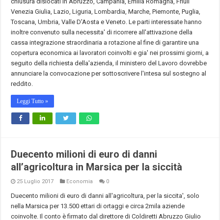
chiusura dislocati in Abruzzo, Campania, Emilia Romagna, Friuli
Venezia Giulia, Lazio, Liguria, Lombardia, Marche, Piemonte, Puglia,
Toscana, Umbria, Valle D'Aosta e Veneto. Le parti interessate hanno
inoltre convenuto sulla necessita' di ricorrere all'attivazione della
cassa integrazione straordinaria a rotazione al fine di garantire una
copertura economica ai lavoratori coinvolti e gia' nei prossimi giorni, a
seguito della richiesta della'azienda, il ministero del Lavoro dovrebbe
annunciare la convocazione per sottoscrivere l'intesa sul sostegno al
reddito.
Leggi Tutto »
Duecento milioni di euro di danni
all’agricoltura in Marsica per la siccità
25 Luglio 2017
Economia
0
Duecento milioni di euro di danni all'agricoltura, per la siccita', solo
nella Marsica per 13.500 ettari di ortaggi e circa 2mila aziende
coinvolte. Il conto è firmato dal direttore di Coldiretti Abruzzo Giulio