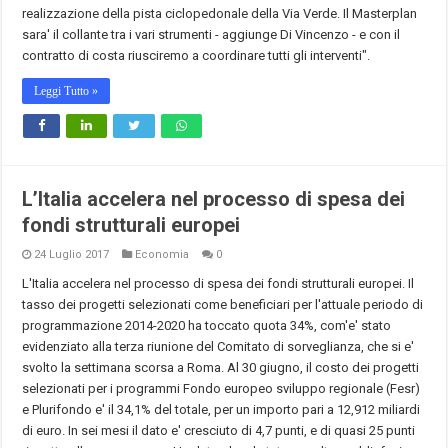
realizzazione della pista ciclopedonale della Via Verde. Il Masterplan
sara' il collante tra i vari strumenti - aggiunge Di Vincenzo - e con il
contratto di costa riusciremo a coordinare tutti gli interventi".
Leggi Tutto »
L’Italia accelera nel processo di spesa dei
fondi strutturali europei
24 Luglio 2017
Economia
0
L'Italia accelera nel processo di spesa dei fondi strutturali europei. Il
tasso dei progetti selezionati come beneficiari per l'attuale periodo di
programmazione 2014-2020 ha toccato quota 34%, com'e' stato
evidenziato alla terza riunione del Comitato di sorveglianza, che si e'
svolto la settimana scorsa a Roma. Al 30 giugno, il costo dei progetti
selezionati per i programmi Fondo europeo sviluppo regionale (Fesr)
e Plurifondo e' il 34,1% del totale, per un importo pari a 12,912 miliardi
di euro. In sei mesi il dato e' cresciuto di 4,7 punti, e di quasi 25 punti