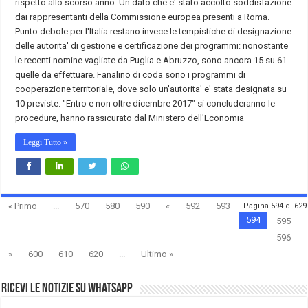
rispetto allo scorso anno. Un dato che e' stato accolto soddisfazione
dai rappresentanti della Commissione europea presenti a Roma.
Punto debole per l'Italia restano invece le tempistiche di designazione
delle autorita' di gestione e certificazione dei programmi: nonostante
le recenti nomine vagliate da Puglia e Abruzzo, sono ancora 15 su 61
quelle da effettuare. Fanalino di coda sono i programmi di
cooperazione territoriale, dove solo un'autorita' e' stata designata su
10 previste. "Entro e non oltre dicembre 2017" si concluderanno le
procedure, hanno rassicurato dal Ministero dell'Economia
Leggi Tutto »
« Primo
...
570
580
590
«
592
593
Pagina 594 di 629
594
595
596
»
600
610
620
...
Ultimo »
Ricevi le notizie su Whatsapp