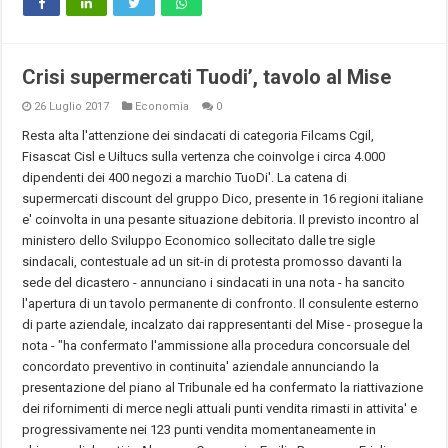
Crisi supermercati Tuodi’, tavolo al Mise
26 Luglio 2017
Economia
0
Resta alta l'attenzione dei sindacati di categoria Filcams Cgil,
Fisascat Cisl e Uiltucs sulla vertenza che coinvolge i circa 4.000
dipendenti dei 400 negozi a marchio TuoDi'. La catena di
supermercati discount del gruppo Dico, presente in 16 regioni italiane
e' coinvolta in una pesante situazione debitoria. Il previsto incontro al
ministero dello Sviluppo Economico sollecitato dalle tre sigle
sindacali, contestuale ad un sit-in di protesta promosso davanti la
sede del dicastero - annunciano i sindacati in una nota - ha sancito
l'apertura di un tavolo permanente di confronto. Il consulente esterno
di parte aziendale, incalzato dai rappresentanti del Mise - prosegue la
nota - "ha confermato l'ammissione alla procedura concorsuale del
concordato preventivo in continuita' aziendale annunciando la
presentazione del piano al Tribunale ed ha confermato la riattivazione
dei rifornimenti di merce negli attuali punti vendita rimasti in attivita' e
progressivamente nei 123 punti vendita momentaneamente in