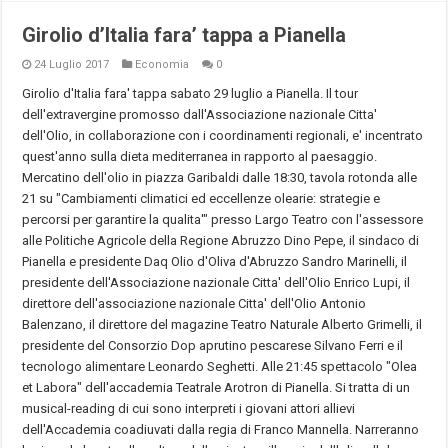
Girolio d’Italia fara’ tappa a Pianella
24 Luglio 2017
Economia
0
Girolio d'Italia fara' tappa sabato 29 luglio a Pianella. Il tour
dell'extravergine promosso dall'Associazione nazionale Citta'
dell'Olio, in collaborazione con i coordinamenti regionali, e' incentrato
quest'anno sulla dieta mediterranea in rapporto al paesaggio.
Mercatino dell'olio in piazza Garibaldi dalle 18:30, tavola rotonda alle
21 su "Cambiamenti climatici ed eccellenze olearie: strategie e
percorsi per garantire la qualita'" presso Largo Teatro con l'assessore
alle Politiche Agricole della Regione Abruzzo Dino Pepe, il sindaco di
Pianella e presidente Daq Olio d'Oliva d'Abruzzo Sandro Marinelli, il
presidente dell'Associazione nazionale Citta' dell'Olio Enrico Lupi, il
direttore dell'associazione nazionale Citta' dell'Olio Antonio
Balenzano, il direttore del magazine Teatro Naturale Alberto Grimelli, il
presidente del Consorzio Dop aprutino pescarese Silvano Ferri e il
tecnologo alimentare Leonardo Seghetti. Alle 21:45 spettacolo "Olea
et Labora" dell'accademia Teatrale Arotron di Pianella. Si tratta di un
musical-reading di cui sono interpreti i giovani attori allievi
dell'Accademia coadiuvati dalla regia di Franco Mannella. Narreranno