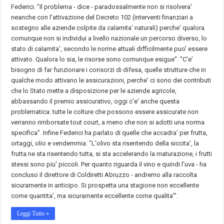
Federici. "Il problema - dice - paradossalmente non si risolvera'
neanche con l'attivazione del Decreto 102 (interventi finanziari a
sostegno alle aziende colpite da calamita' naturali) perche' qualora
comunque non si individui a livello nazionale un percorso diverso, lo
stato di calamita', secondo le norme attuali difficilmente puo' essere
attivato. Qualora lo sia, le risorse sono comunque esigue". "C'e'
bisogno di far funzionare i consorzi di difesa, quelle strutture che in
qualche modo attivano le assicurazioni, perche' ci sono dei contributi
che lo Stato mette a disposizione per le aziende agricole,
abbassando il premio assicurativo, oggi c'e' anche questa
problematica: tutte le colture che possono essere assicurate non
verranno rimborsate tout court, a meno che non si adotti una norma
specifica". Infine Federici ha parlato di quelle che accadra' per frutta,
ortaggi, olio e vendemmia: "L'olivo sta risentendo della siccita', la
frutta ne sta risentendo tutta, si sta accelerando la maturazione, i frutti
stessi sono piu' piccoli. Per quanto riguarda il vino e quindi l'uva - ha
concluso il direttore di Coldiretti Abruzzo - andremo alla raccolta
sicuramente in anticipo. Si prospetta una stagione non eccellente
come quantita', ma sicuramente eccellente come qualita'".
Leggi Tutto »