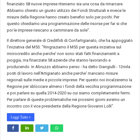
finanziato 58 nuove imprese riteniamo sia una cosa da rimarcare.
Abbiamo chiesto un giusto utilizzo dei Fondi Strutturali e invece le
misure della Regione hanno creato benefici solo per pochi. Per
questo chiediamo una programmazione delle risorse per far si che
poi le imprese riescano a camminare da sole".
Il direttore generale di Creditfidi di Confartigianato, che ha appoggiato
l'iniziativa del M5S: "Ringraziamo il M5S per questa iniziativa sul
microcredito anche perche' non sono stati fatti finanziamenti a
pioggia, ma finanziate 58 aziende che stanno lavorando e
producendo. In Abruzzo abbiamo perso - ha detto Giangiulli - 12mila
posti di lavoro nell'Artigianato anche perche' mancano misure
regionali sulle medie e piccole imprese. Per questo noi incalzeremo la
Regione per sbloccare almeno i fondi della vecchia programmazione
e poi parlare su quella 2014-2020 su cui siamo completamente fermi.
Per parlare di queste problematiche nei prossimi giorni avremo un
incontro con il vice presidente della Regione Giovanni Lolli".
Leggi Tutto »