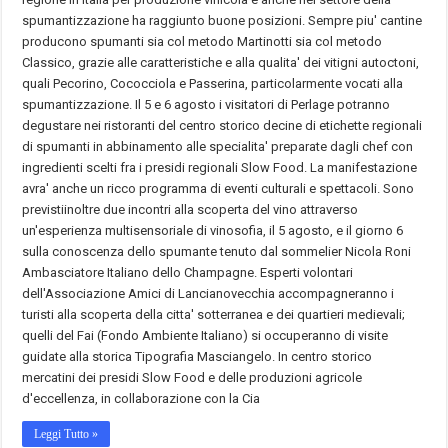
spumantizzazione ha raggiunto buone posizioni. Sempre piu' cantine
producono spumanti sia col metodo Martinotti sia col metodo
Classico, grazie alle caratteristiche e alla qualita' dei vitigni autoctoni,
quali Pecorino, Cococciola e Passerina, particolarmente vocati alla
spumantizzazione. Il 5 e 6 agosto i visitatori di Perlage potranno
degustare nei ristoranti del centro storico decine di etichette regionali
di spumanti in abbinamento alle specialita' preparate dagli chef con
ingredienti scelti fra i presidi regionali Slow Food. La manifestazione
avra' anche un ricco programma di eventi culturali e spettacoli. Sono
previstiinoltre due incontri alla scoperta del vino attraverso
un'esperienza multisensoriale di vinosofia, il 5 agosto, e il giorno 6
sulla conoscenza dello spumante tenuto dal sommelier Nicola Roni
Ambasciatore Italiano dello Champagne. Esperti volontari
dell'Associazione Amici di Lancianovecchia accompagneranno i
turisti alla scoperta della citta' sotterranea e dei quartieri medievali;
quelli del Fai (Fondo Ambiente Italiano) si occuperanno di visite
guidate alla storica Tipografia Masciangelo. In centro storico
mercatini dei presidi Slow Food e delle produzioni agricole
d'eccellenza, in collaborazione con la Cia
Leggi Tutto »