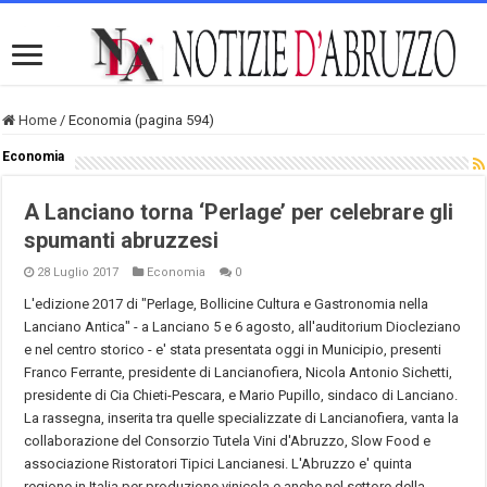
Home
/
Economia (pagina 594)
Economia
A Lanciano torna ‘Perlage’ per celebrare gli
spumanti abruzzesi
28 Luglio 2017
Economia
0
L'edizione 2017 di "Perlage, Bollicine Cultura e Gastronomia nella
Lanciano Antica" - a Lanciano 5 e 6 agosto, all'auditorium Diocleziano
e nel centro storico - e' stata presentata oggi in Municipio, presenti
Franco Ferrante, presidente di Lancianofiera, Nicola Antonio Sichetti,
presidente di Cia Chieti-Pescara, e Mario Pupillo, sindaco di Lanciano.
La rassegna, inserita tra quelle specializzate di Lancianofiera, vanta la
collaborazione del Consorzio Tutela Vini d'Abruzzo, Slow Food e
associazione Ristoratori Tipici Lancianesi. L'Abruzzo e' quinta
regione in Italia per produzione vinicola e anche nel settore della