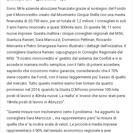
Sono 58 le aziende abruzzesi finanziate grazie al sostegno del Fondo
per il Microcredito creato dal Movimento Cinque Stelle con una media
finanziata di 20.793 euro, per un totale di 1,2 milioni. I consiglieri in soli
3 anni hanno rinunciato a quasi 500mila euro. Di queste 58, 11 sono
nuove imprese. Questa mattina i cinque consiglieri regionali del M5S,
Gianluca Ranieri, Sara Marcozzi, Domenico Pettinari, Riccardo
Mercante e Pietro Smargiassi hanno illustrato i dettagli dell'iniziativa. Il
consigliere Gianluca Ranieri, capogruppo in Consiglio Regionale del
M5S: "Il nostro microcredito e' gestito dal sistema dei Confidi e vi si
accede in maniera molto semplice, con il fatto di potervi accedere,
sapendo che occorrono meno garanzie, considerando che il 70%
viene coperto dai Fondi, con il tasso leggermente piu' basso di quello
del mercato. Tutto questo mentre siamo ben lontani da quanto
promesso nel 2014, quando la Giunta D'Alfonso promise 100 mila
posti di lavoro e 40mila nuove. La realta' e' invece che sono stati persi
18mila posti di lavoro in Abruzzo".
"Queste misure non risolveranno certo il problema - ha aggiunto la
consigliera Sara Marcozzi -, ma rappresentano pero' la misura di
quella che e' la nostra scala di valori. Le piccole e medie imprese
rappresentano il 90% del tessuto economico regionale e aver