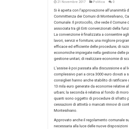
21 Novembre 2017
Politica
0
Si è aperta con l'approvazione all’unanimità 
Committenza dei Comuni di Montesilvano, Capp
Comunale. Il protocollo, che vede il Comune d
associata tra gli Enti convenzionati della funzio
La convenzione è finalizzata a consentire agli
lavori, servizi e forniture; una migliore prog
efficace ed efficiente delle procedure; di razi
economiche impiegate nella gestione delle pr
gestione unitari; di realizzare economie di scal
L'assise è poi passata alla discussione e al l
complessivo pari a circa 3000 euro dovuti a sinis
consiglieri hanno anche stabilito di ratificare
13 mila euro generate da economie relative all
urbani; la seconda è relativa al fondo di moros
quanti sono oggetto di procedure di sfratto pe
cessazioni di attività o mancati rinnovi di co
Montesilvano.
Approvato anche il regolamento comunale sull'
necessaria alla luce delle nuove disposizioni