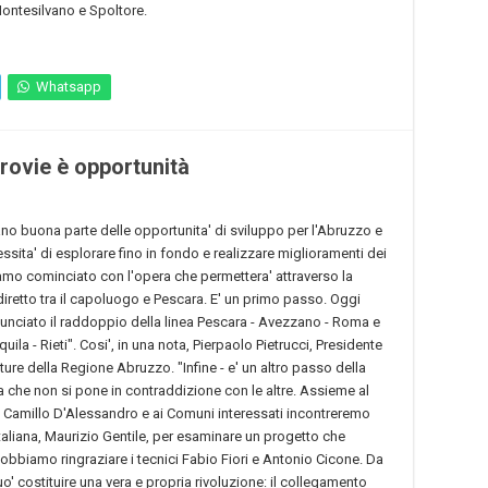
ontesilvano e Spoltore.
Whatsapp
rovie è opportunità
no buona parte delle opportunita' di sviluppo per l'Abruzzo e
sita' di esplorare fino in fondo e realizzare miglioramenti dei
iamo cominciato con l'opera che permettera' attraverso la
 diretto tra il capoluogo e Pescara. E' un primo passo. Oggi
nunciato il raddoppio della linea Pescara - Avezzano - Roma e
uila - Rieti". Cosi', in una nota, Pierpaolo Pietrucci, Presidente
ure della Regione Abruzzo. "Infine - e' un altro passo della
 che non si pone in contraddizione con le altre. Assieme al
o Camillo D'Alessandro e ai Comuni interessati incontreremo
italiana, Maurizio Gentile, per esaminare un progetto che
 dobbiamo ringraziare i tecnici Fabio Fiori e Antonio Cicone. Da
' costituire una vera e propria rivoluzione: il collegamento