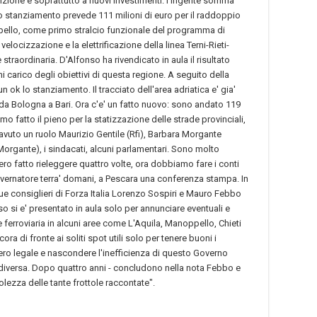
tenzione e soprattutto a nuovi investimenti: l'ingente somma
Lo stanziamento prevede 111 milioni di euro per il raddoppio
ppello, come primo stralcio funzionale del programma di
locizzazione e la elettrificazione della linea Terni-Rieti-
traordinaria. D'Alfonso ha rivendicato in aula il risultato
carico degli obiettivi di questa regione. A seguito della
n ok lo stanziamento. Il tracciato dell'area adriatica e' gia'
 da Bologna a Bari. Ora c'e' un fatto nuovo: sono andato 119
mo fatto il pieno per la statizzazione delle strade provinciali,
o avuto un ruolo Maurizio Gentile (Rfi), Barbara Morgante
organte), i sindacati, alcuni parlamentari. Sono molto
bero fatto rieleggere quattro volte, ora dobbiamo fare i conti
overnatore terra' domani, a Pescara una conferenza stampa. In
 due consiglieri di Forza Italia Lorenzo Sospiri e Mauro Febbo
o si e' presentato in aula solo per annunciare eventuali e
e ferroviaria in alcuni aree come L'Aquila, Manoppello, Chieti
ra di fronte ai soliti spot utili solo per tenere buoni i
umero legale e nascondere l'inefficienza di questo Governo
en diversa. Dopo quattro anni - concludono nella nota Febbo e
lezza delle tante frottole raccontate".