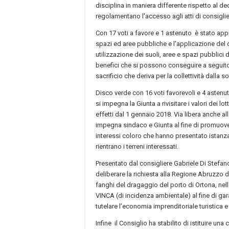
disciplina in maniera differente rispetto al d
regolamentano l'accesso agli atti di consiglieri
Con 17 voti a favore e 1 astenuto è stato app
spazi ed aree pubbliche e l'applicazione del 
utilizzazione dei suoli, aree e spazi pubblici 
benefici che si possono conseguire a seguit
sacrificio che deriva per la collettività dalla
Disco verde con 16 voti favorevoli e 4 astenu
si impegna la Giunta a rivisitare i valori dei l
effetti dal 1 gennaio 2018. Via libera anche 
impegna sindaco e Giunta al fine di promuove
interessi coloro che hanno presentato istanz
rientrano i terreni interessati.
Presentato dal consigliere Gabriele Di Stefan
deliberare la richiesta alla Regione Abruzzo d
fanghi del dragaggio del porto di Ortona, nell
VINCA (di incidenza ambientale) al fine di gar
tutelare l’economia imprenditoriale turistica e 
Infine il Consiglio ha stabilito di istituire una