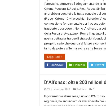
ferroviario, attraverso l'adeguamento della lin
Ortona, Pescara, L'Aquila, Rieti, Rocca Siniba
andrebbe a costituire la tratta centrale del co
(Ploce - Ortona - Civitavecchia - Barcellona) 
connessione fondamentale per il passaggio de
trasporto passeggeri. Non c'e', ci tengo a sot
della Pescara- Avezzano - Roma in quanto il pr
nostra battaglia, tra quelli strategici ricondu
progetto serio che guarda al futuro e consente f
tanto da potere affermare che se ne fosse ri
Leggi Tutto »
Facebook
LinkedIn
Twitter
D’Alfonso: oltre 200 milioni d
21 Novembre 2017
Politica
0
Il governatore abruzzese, Luciano D'Alfonso,
regionale, ha annunciato di aver ricevuto l'ok 