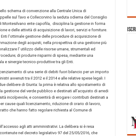
dello schema di convenzione alla Centrale Unica di
elle sul Tavo e Collecorvino la seduta odierna del Consiglio
i Montesilvano ente capofila, disciplina la gestione in forma
Iscr
ne e delle attività di acquisizione di lavori, servizi e forniture.
 Enti l'ottimale gestione delle procedure di acquisizione di
rammazione degli acquisti, nella prospettiva di una gestione più
onalizzare l' utilizzo delle risorse umane, strumentali ed
ocedure; di produrre risparmi di spesa, mediante una
a e sinergie tecnico-produttive tra gli Enti.
icenziamento di una serie di debiti fuori bilancio per un importo
tri avvenuti tra il 2012 e il 2014 e alle relative spese legali. I
 due delibere di Giunta: la prima è relativa allo spostamento di
a gestione del verde pubblico e destinati all’acquisto di arredi
ità incolpevole, e consentirà di erogare i contributi destinati a
r cause quali licenziamento, riduzione di orario di lavoro,
ntratto che hanno fatto regolare richiesta al Comune di
accesso agli atti amministrativi. La delibera si è resa
 contenute nel decreto legislativo 97 del 25/05/2016, che