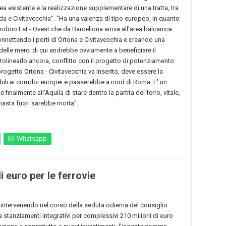
ea esistente e la realizzazione supplementare di una tratta, tra
lda e Civitavecchia". "Ha una valenza di tipo europeo, in quanto
rridoio Est - Ovest che da Barcellona arriva all'area balcanica
connettendo i porti di Ortona e Civitavecchia e creando una
lle merci di cui andrebbe ovviamente a beneficiare il
tolinearlo ancora, conflitto con il progetto di potenziamento
ogetto Ortona - Civitavecchia va inserito, deve essere la
cibili ai corridoi europei e passerebbe a nord di Roma. E' un
inalmente all'Aquila di stare dentro la partita del ferro, vitale,
masta fuori sarebbe morta".
Whatsapp
i euro per le ferrovie
 intervenendo nel corso della seduta odierna del consiglio
a stanziamenti integrativi per complessivi 210 milioni di euro