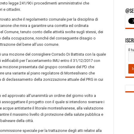
ecreto legge 241/90 i procedimenti amministrativi che
 e cittadini.
@Seg
rovato anche il regolamento comunale per la disciplina di
canone che mira a garantire una corretta ed ordinata
del Comune, tenuto conto delle attività svolte sugli stessi, dei
o della occupazione, nonché del conseguente disagio o
Iscr
 sottrazione del bene all’uso comune.
Il 
ti una mozione del consigliere Corrado Di Battista con la quale
otti edificabili per l’accertamento IMU entro il 31/12/2017 con
alla mozione presentata dal gruppo consiliare del PD che
re una variante al piano regolatore di Montesilvano che
a di declassamento della zonizzazione attuale del PRG in cui
o ed approvato all’unanimità un ordine del giorno volto a
i assoggettare il progetto con il quale si intendono sversare i
e acque antistante il litorale montesilvanese, alla valutazione
antire il massimo livello di protezione della salute pubblica e
balneare della città.
 commissione speciale per la trattazione degli atti relativi alla