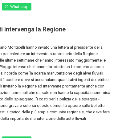
Whatsapp
ati intervenga la Regione
iano Monticelli hanno inviato una lettera al presidente della
 per chiedere un intervento straordinario della Regione
lle ultime settimane che hanno interessato maggiormente le
. Piogge intense che hanno riprodotto un fenomeno annoso
a si ricorda come 'la scarsa manutenzione degli alvei fluviali
tà costiere dove si accumulano quantitativi ingenti di detriti e
ali invitano la Regione ad intervenire prontamente anche con
strazioni comunali che da sole non hanno la capacità economica
o dello spiaggiato. "I costi per la pulizia della spiaggia -
sono gravare solo su queste comunità oppure sulle bollette
osti a carico della più ampia comunità regionale, che deve farsi
della importante manutenzione delle aste fluviali