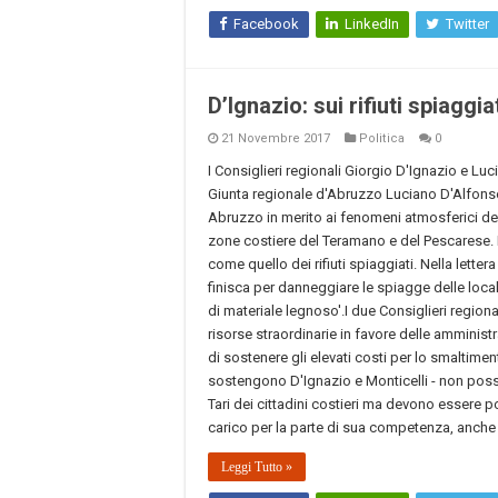
Facebook
LinkedIn
Twitter
D’Ignazio: sui rifiuti spiaggi
21 Novembre 2017
Politica
0
I Consiglieri regionali Giorgio D'Ignazio e Luc
Giunta regionale d'Abruzzo Luciano D'Alfonso
Abruzzo in merito ai fenomeni atmosferici de
zone costiere del Teramano e del Pescarese
come quello dei rifiuti spiaggiati. Nella letter
finisca per danneggiare le spiagge delle locali
di materiale legnoso'.I due Consiglieri region
risorse straordinarie in favore delle ammini
di sostenere gli elevati costi per lo smaltiment
sostengono D'Ignazio e Monticelli - non pos
Tari dei cittadini costieri ma devono essere p
carico per la parte di sua competenza, anche 
Leggi Tutto »