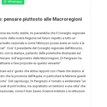
Whatsapp
: pensare piuttosto alle Macroregioni
ione sia molto sterile, mi piacerebbe che il Consiglio regionale
ruolo della nostra Regione nel futuro rispetto a tutto un
 livello nazionale e come l'Abruzzo possa avere un ruolo e la
nali". Cosi' il presidente del Consiglio regionale dell'Abruzzo,
tro con la stampa, parlando delle polemiche divampate sul
 Pescara. Sull'argomento delle Macroregioni, Di Pangrazio ha
attivarsi a fare proposte su questo versante".
lcani ed e' giusto che abbia rapporti con i Paesi che stanno al
usto che la provincia dell'Aquila, in particolare la Marsica guardi
porta". Del capoluogo, Di Pangrazio e' tornato a evidenziare "un
turali di prim'ordine, ma soprattutto un territorio e una citta' che
ernazionale, come il Gran Sasso Science Institute o le istituzioni