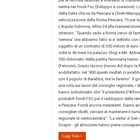
per le ferrovie destinati a interventi di manu
rientra nei fondi Fsc (Sviluppo e coesione). 
della tratta che va da Pescara a Chieti-Mano
velocizzazione della Roma-Pescara; 75 per la ve
L'Aquila-Sulmona, infine 24 alla manutenzione s
ottenuto: "Quando vado a Roma cerco di farmi 
'semina' che abbiamo fatto si e' definito con u
oggetto di un contratto di 350 milioni di euro
volte in 40 mesi tra palazzo Chigi e Mit. Abbia
550 chilometri. Nella partita ferroviaria hann
(Ferrovie), Orazio Iacono (nuovo Ad dopo la M
soddisfatto: nel '900 questi risultati ci avreb
con il popolo di Barabba, ma lo faremo". Il g
una nota sui lavori del consiglio regionale, i
hanno sottolineato che "il presidente D'Alfons
probabili fondi FSC per il raddoppio della ret
e Pescara. Fondi ancora inesistenti. Siamo anco
consiglieri ribelli, cercare di mantenere il n
regionale di centrosinistra". "La verita' e' b
Sospiri - gli abruzzesi hanno piena consapevo
Leggi Tutto »