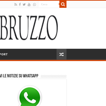
PORT
vi le notizie su Whatsapp