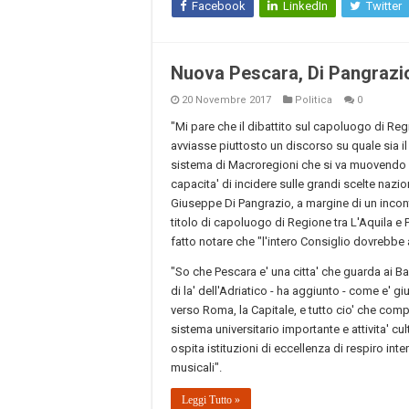
Facebook
LinkedIn
Twitter
Nuova Pescara, Di Pangrazio
20 Novembre 2017
Politica
0
"Mi pare che il dibattito sul capoluogo di Reg
avviasse piuttosto un discorso su quale sia il 
sistema di Macroregioni che si va muovendo a
capacita' di incidere sulle grandi scelte nazio
Giuseppe Di Pangrazio, a margine di un incon
titolo di capoluogo di Regione tra L'Aquila e
fatto notare che "l'intero Consiglio dovrebbe 
"So che Pescara e' una citta' che guarda ai Ba
di la' dell'Adriatico - ha aggiunto - come e' gi
verso Roma, la Capitale, e tutto cio' che com
sistema universitario importante e attivita' cul
ospita istituzioni di eccellenza di respiro int
musicali".
Leggi Tutto »