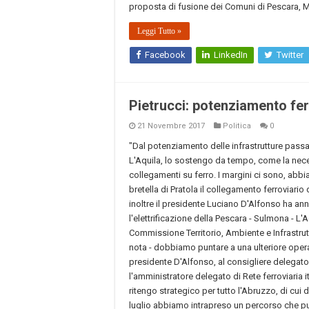
proposta di fusione dei Comuni di Pescara, M
Leggi Tutto »
Facebook
LinkedIn
Twitter
Pietrucci: potenziamento fer
21 Novembre 2017
Politica
0
"Dal potenziamento delle infrastrutture passa
L'Aquila, lo sostengo da tempo, come la neces
collegamenti su ferro. I margini ci sono, abb
bretella di Pratola il collegamento ferroviario
inoltre il presidente Luciano D'Alfonso ha an
l'elettrificazione della Pescara - Sulmona - L'Aq
Commissione Territorio, Ambiente e Infrastrutt
nota - dobbiamo puntare a una ulteriore opera
presidente D'Alfonso, al consigliere delegat
l'amministratore delegato di Rete ferroviaria 
ritengo strategico per tutto l'Abruzzo, di cui
luglio abbiamo intrapreso un percorso che puo