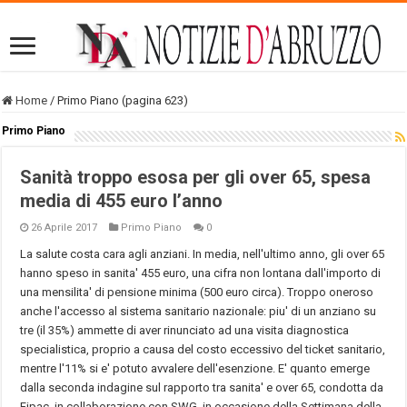
Home
/
Primo Piano (pagina 623)
Primo Piano
Sanità troppo esosa per gli over 65, spesa
media di 455 euro l’anno
26 Aprile 2017
Primo Piano
0
La salute costa cara agli anziani. In media, nell'ultimo anno, gli over 65
hanno speso in sanita' 455 euro, una cifra non lontana dall'importo di
una mensilita' di pensione minima (500 euro circa). Troppo oneroso
anche l'accesso al sistema sanitario nazionale: piu' di un anziano su
tre (il 35%) ammette di aver rinunciato ad una visita diagnostica
specialistica, proprio a causa del costo eccessivo del ticket sanitario,
mentre l'11% si e' potuto avvalere dell'esenzione. E' quanto emerge
dalla seconda indagine sul rapporto tra sanita' e over 65, condotta da
Fipac, in collaborazione con SWG, in occasione della Settimana della