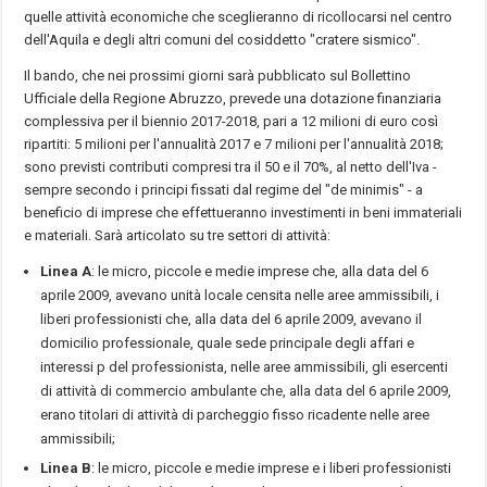
quelle attività economiche che sceglieranno di ricollocarsi nel centro
dell'Aquila e degli altri comuni del cosiddetto "cratere sismico".
Il bando, che nei prossimi giorni sarà pubblicato sul Bollettino
Ufficiale della Regione Abruzzo, prevede una dotazione finanziaria
complessiva per il biennio 2017-2018, pari a 12 milioni di euro così
ripartiti: 5 milioni per l'annualità 2017 e 7 milioni per l'annualità 2018;
sono previsti contributi compresi tra il 50 e il 70%, al netto dell'Iva -
sempre secondo i principi fissati dal regime del "de minimis" - a
beneficio di imprese che effettueranno investimenti in beni immateriali
e materiali. Sarà articolato su tre settori di attività:
Linea A
: le micro, piccole e medie imprese che, alla data del 6
aprile 2009, avevano unità locale censita nelle aree ammissibili, i
liberi professionisti che, alla data del 6 aprile 2009, avevano il
domicilio professionale, quale sede principale degli affari e
interessi p del professionista, nelle aree ammissibili, gli esercenti
di attività di commercio ambulante che, alla data del 6 aprile 2009,
erano titolari di attività di parcheggio fisso ricadente nelle aree
ammissibili;
Linea B
: le micro, piccole e medie imprese e i liberi professionisti