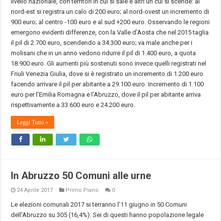
livello nazionale, con territori in cui si sale e altri un cui si scende: al
nord-est si registra un calo di 200 euro; al nord-ovest un incremento di
900 euro; al centro -100 euro e al sud +200 euro. Osservando le regioni
emergono evidenti differenze, con la Valle d'Aosta che nel 2015 taglia
il pil di 2.700 euro, scendendo a 34.300 euro; va male anche per i
molisani che in un anno vedono ridurre il pil di 1.400 euro, a quota
18.900 euro. Gli aumenti più sostenuti sono invece quelli registrati nel
Friuli Venezia Giulia, dove si è registrato un incremento di 1.200 euro
facendo arrivare il pil per abitante a 29.100 euro. Incremento di 1.100
euro per l'Emilia Romagna e l'Abruzzo, dove il pil per abitante arriva
rispettivamente a 33.600 euro e 24.200 euro.
Leggi Tutto »
In Abruzzo 50 Comuni alle urne
24 Aprile 2017
Primo Piano
0
Le elezioni comunali 2017 si terranno l'11 giugno in 50 Comuni
dell'Abruzzo su 305 (16,4%). Sei di questi hanno popolazione legale