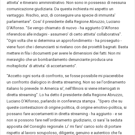
attivita' e itinerario amministrativo. Non sono in possesso di nessuna
comunicazione giudiziaria. Da questa inchiesta mi aspetto un
vantaggio. Rischio, anzi, di conseguire una specie di immunita'
parlamentare". Cosi' il presidente della Regione Abruzzo, Luciano
D'Alfonso. "Se vengo chiamato di nuovo - ha aggiunto D'Alfonso
riferendosi alle indagini - assumero' di certo attivita' collaborativa".
"Ogni volta che si determina un approfondimento - ha proseguito -
viene fuori che i denuncianti si rivelano con dei proiettili bagnati. Basta
mettere in fila i documenti per avere le dimensioni dei fatti. Non mi
meraviglio che un bombardamento denunciante produca una
molteplicita' di attivita' di accertamento".
"Accetto ogni sorta di confronto, se fosse possibile mi piacerebbe
un confronto dialogico in diretta streaming. Non so se l'ordinamento
italiano lo prevede. In America si', nell'Illinois si viene interrogati in
diretta streaming". Lo ha detto il presidente della Regione Abruzzo,
Luciano D'Alfonso, parlando in conferenza stampa . "Spero che su
queste contestazioni di origine politica, di origine emotivo-politica, si
possano fare accertamenti in diretta streaming - ha aggiunto - e se
non si possono fare nell'ordinamento giudiziario, ci sara' la seduta
apposita del Consiglio regionale. Li' mi faro' carico solo di portare
rispetto al lavoro scrupoloso, diligente, genuino e autentico che fa