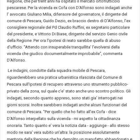
Regione, che per trent'anni ha ospitato il mercato ortofrutticolo
pescarese. Per la vicenda ex Cofa con D'Alfonso sono indagati anche
l' avvocato Giuliano Milia, difensore del governatore, il dirigente del
comune di Pescara, Guido Dezio, ex braccio destro di D'Alfonso, l'ex
consigliere regionale del Pd Claudio Ruffini, ex segretario particolare
del presidente, e Vittorio Di Biase, dirigente del servizio Genio civile
della Regione. Per ora l'ipotesi di reato sarebbe quella di abuso
d'ufficio. "Attendo con insuperabile tranquillita' l'evolversi della
vicenda che giudico documentalmente improbabile", commenta
D'Alfonso.
Le indagini, condotte dalla squadra mobile di Pescara,
riguarderebbero una pratica urbanistica rilasciata dal Comune di
Pescara sull'ipotesi di recupero attraverso uno strumento pubblico-
privato della zona, sul quale c'e' stato anche uno scontro politico. Gli
indagati, secondo quanto appreso, sono stati gia' interrogati nei
giorni scorsi. Inoltre sarebbero indagati anche alcuni funzionari del
comune di Pescara. "Per quello che ho fatto all'ex Cofa - dice
D'Alfonso interpellato sulla vicenda - mi aspetto la cittadinanza
onoraria. Tanto quanto e' vera la notizia data - aggiunge - allo stesso
modo ne sara' vera subito un'altra: la posizione assolutamente
meritoria della Regione che ha demolito un manufatto abbandonato e