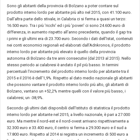
Sono gli abitanti della provincia di Bolzano a poter contare sul
prodotto interno lordo per abitante più alto nel 2015, con 41.100 euro.
Dall'altra parte dello stivale, in Calabria ci si ferma a quasi un terzo:
16.500 euro. Tra i più 'ricchi' ed i più 'poveri' ci sono 24.600 euro di
differenza, in aumento rispetto all'anno precedente, quando il gap tra
i primi e gli ultimi era di 23.700 euro. Secondo i dati dell'Istat, contenuti
nei conti economici regionali ed elaborati dall'Adnkronos, il prodotto
interno lordo per abitante più elevato è quello della provincia
autonoma di Bolzano da tre anni consecutivi (dal 2013 al 2015). Nello
stesso periodo ai calabresi è andato il pil più basso. In termini
percentuali l'incremento del prodotto interno lordo per abitante tra il
2015 e il 2016 è dell'1,9%. Rispetto al dato medio nazionale gli abitanti
che possono vantare il prodotto interno lordo più alto, gli abitanti di
Bolzano, vantano un +52,2% mentre quelli con il valore più basso, i
calabresi, un -38,9%.
Secondo gli ultimi dati disponibili dell'Istituto di statistica il prodotto
interno lordo per abitante nel 2015, a livello nazionale, è pari a 27.000
euro. Ma mentre il nord-est e il nord-ovest arrivano rispettivamente a
32.300 euro e 33.400 euro, il centro si ferma a 29.300 euro e il sud a
17.800 euro. Rispetto al 2014 si registra un incremento di 500 euro a