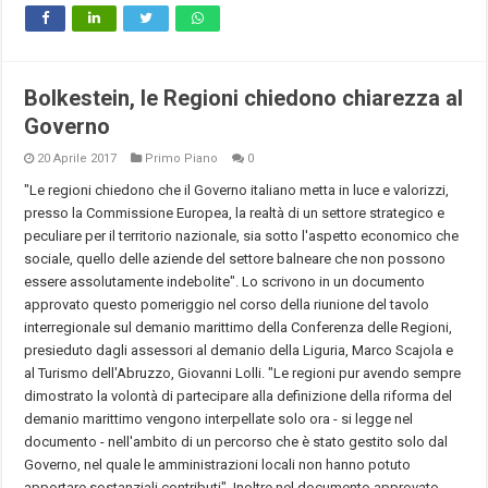
Bolkestein, le Regioni chiedono chiarezza al
Governo
20 Aprile 2017
Primo Piano
0
"Le regioni chiedono che il Governo italiano metta in luce e valorizzi,
presso la Commissione Europea, la realtà di un settore strategico e
peculiare per il territorio nazionale, sia sotto l'aspetto economico che
sociale, quello delle aziende del settore balneare che non possono
essere assolutamente indebolite". Lo scrivono in un documento
approvato questo pomeriggio nel corso della riunione del tavolo
interregionale sul demanio marittimo della Conferenza delle Regioni,
presieduto dagli assessori al demanio della Liguria, Marco Scajola e
al Turismo dell'Abruzzo, Giovanni Lolli. "Le regioni pur avendo sempre
dimostrato la volontà di partecipare alla definizione della riforma del
demanio marittimo vengono interpellate solo ora - si legge nel
documento - nell'ambito di un percorso che è stato gestito solo dal
Governo, nel quale le amministrazioni locali non hanno potuto
apportare sostanziali contributi". Inoltre nel documento approvato