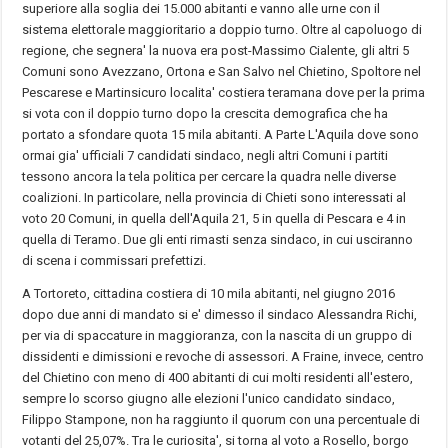
superiore alla soglia dei 15.000 abitanti e vanno alle urne con il
sistema elettorale maggioritario a doppio turno. Oltre al capoluogo di
regione, che segnera' la nuova era post-Massimo Cialente, gli altri 5
Comuni sono Avezzano, Ortona e San Salvo nel Chietino, Spoltore nel
Pescarese e Martinsicuro localita' costiera teramana dove per la prima
si vota con il doppio turno dopo la crescita demografica che ha
portato a sfondare quota 15 mila abitanti. A Parte L'Aquila dove sono
ormai gia' ufficiali 7 candidati sindaco, negli altri Comuni i partiti
tessono ancora la tela politica per cercare la quadra nelle diverse
coalizioni. In particolare, nella provincia di Chieti sono interessati al
voto 20 Comuni, in quella dell'Aquila 21, 5 in quella di Pescara e 4 in
quella di Teramo. Due gli enti rimasti senza sindaco, in cui usciranno
di scena i commissari prefettizi.
A Tortoreto, cittadina costiera di 10 mila abitanti, nel giugno 2016
dopo due anni di mandato si e' dimesso il sindaco Alessandra Richi,
per via di spaccature in maggioranza, con la nascita di un gruppo di
dissidenti e dimissioni e revoche di assessori. A Fraine, invece, centro
del Chietino con meno di 400 abitanti di cui molti residenti all'estero,
sempre lo scorso giugno alle elezioni l'unico candidato sindaco,
Filippo Stampone, non ha raggiunto il quorum con una percentuale di
votanti del 25,07%. Tra le curiosita', si torna al voto a Rosello, borgo