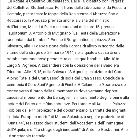
'Le Rotaie' e Collettivo Studentesco. Dalle 16 dibattito con i ragazzi
del Collettivo Studentesco. Poi il treno della Liberazione, da Pescara
Centrale, per toccare le tappe della Resistenza d'Abruzzo fino a
Roccaraso. In Abruzzo prevista anche la visita del ministro
dell'Interno, Minniti.A Pineto celebrazioni dalle ore 16: presso
l'auditorium S. Antonio di Mutignano "La Festa della Liberazione
raccontata dai bambini". Presso il Borgo antico, in piazza San
Silvestro, alle 17 deposizione della Corona di alloro in ricordo delle
vittime della strage del 24 marzo 1944, nella quale a causa di una
bomba morirono nove persone tra cui cinque bambini. Alle 18 in
Largo S. Agnese, Alzabandiera con la donazione della Bandiera
Tricolore. Alle 19:15, nella Chiesa di S.Agnese, esibizione del Coro
Alpino "Stella del Gran Sasso" di Isola del Gran Sasso. Conclude la
cerimonia il Coro Sant'Agnese di Pineto. A Celano alle 9 partenza del
corteo verso il Parco della Rimembranze dove verranno deposti
cuscini al monumento dei bersaglieri, al monumento degli alpini e alla
lapide del Parco delle Rimembranze. Per tornare all'Aquila, a Palazzo
Fibbioni dalle 11 proiezione del documentario "La tratta dei migranti
in Libia: Europa o morte" di Marco Salustro; a seguire proiezione di
"Onna 44", realizzato dagli studenti dell'Accademia dell' Immagine
dell'Aquila, e di "La strage degli innocenti" di Antonio Gasbarrini. Alle
16 spettacolo teatrale.