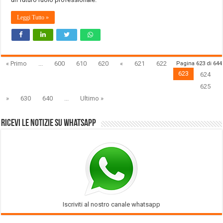
Leggi Tutto »
« Primo
...
600
610
620
«
621
622
Pagina 623 di 644
623
624
625
»
630
640
...
Ultimo »
Ricevi le notizie su Whatsapp
Iscriviti al nostro canale whatsapp