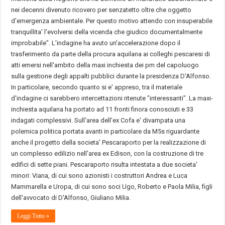
nei decenni divenuto ricovero per senzatetto oltre che oggetto
d'emergenza ambientale. Per questo motivo attendo con insuperabile
tranquillita' l'evolversi della vicenda che giudico documentalmente
improbabile". L'indagine ha avuto un'accelerazione dopo il
trasferimento da parte della procura aquilana ai colleghi pescaresi di
atti emersi nell'ambito della maxi inchiesta dei pm del capoluogo
sulla gestione degli appalti pubblici durante la presidenza D'Alfonso.
In particolare, secondo quanto si e' appreso, tra il materiale
d'indagine ci sarebbero intercettazioni ritenute "interessanti". La maxi-
inchiesta aquilana ha portato ad 11 fronti finora conosciuti e 33
indagati complessivi. Sull'area dell'ex Cofa e' divampata una
polemica politica portata avanti in particolare da M5s riguardante
anche il progetto della societa' Pescaraporto per la realizzazione di
un complesso edilizio nell'area ex Edison, con la costruzione di tre
edifici di sette piani. Pescaraporto risulta intestata a due societa'
minori: Viana, di cui sono azionisti i costruttori Andrea e Luca
Mammarella e Uropa, di cui sono soci Ugo, Roberto e Paola Milia, figli
dell'avvocato di D'Alfonso, Giuliano Milia.
Leggi Tutto »