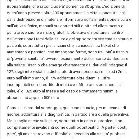
Buona Salute, che si concludera' domenica 30 aprile. L'edizione di
quest'anno prevede oltre 100 appuntamenti in citta' e paesi italiani,
dalla distribuzione di materiale informativo sull'alimentazione sicura e
sull'attivita' fisica, manuali sui corretti stili di vita ed allestimento di
punti prevenzione e visite gratuiti. L'obiettivo e' riportare al centro
dell'attenzione i temi della salute e del rapporto tra sistema sanitario e
pazienti, soprattutto i piu' anziani che, schiacciati tra ticket che
aumentano e pensioni che rimangono ferme, sono tra i piu' a rischio
di 'poverta' sanitaria', ovvero l'esaurimento delle risorse da dedicare
alla salute. Rischio che emerge chiaramente dai dati dell'indagine: il
12% degli intervistati ha dichiarato di aver speso tra i mille ed i 2mila
euro nell'ultimo anno, il 15% addirittura oltre duemila. Cifre
incompatibili con il reddito di molti over 65: la pensione media, in
Italia, e' di 825 euro al mese e nel caso dei trattamenti minimi si
abbassa ad appena 500 euro.
Come e' chiaro dal sondaggio, qualcuno rinuncia, per mancanza di
risorse, addirittura alla diagnostica, in particolare a quella preventiva.
Ma si taglia anche sulle cure, soprattutto in caso di problemi non
completamente invalidanti come quelli odontoiatrici. A parte i costi,
pero', gli anziani trovano difficolta' di accesso alla sanita' pubblica