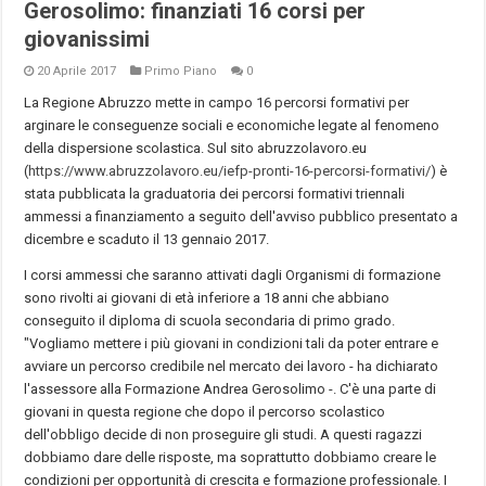
Gerosolimo: finanziati 16 corsi per
giovanissimi
20 Aprile 2017
Primo Piano
0
La Regione Abruzzo mette in campo 16 percorsi formativi per
arginare le conseguenze sociali e economiche legate al fenomeno
della dispersione scolastica. Sul sito abruzzolavoro.eu
(
https://www.abruzzolavoro.eu/iefp-pronti-16-percorsi-formativi/
) è
stata pubblicata la graduatoria dei percorsi formativi triennali
ammessi a finanziamento a seguito dell'avviso pubblico presentato a
dicembre e scaduto il 13 gennaio 2017.
I corsi ammessi che saranno attivati dagli Organismi di formazione
sono rivolti ai giovani di età inferiore a 18 anni che abbiano
conseguito il diploma di scuola secondaria di primo grado.
"Vogliamo mettere i più giovani in condizioni tali da poter entrare e
avviare un percorso credibile nel mercato dei lavoro - ha dichiarato
l'assessore alla Formazione Andrea Gerosolimo -. C'è una parte di
giovani in questa regione che dopo il percorso scolastico
dell'obbligo decide di non proseguire gli studi. A questi ragazzi
dobbiamo dare delle risposte, ma soprattutto dobbiamo creare le
condizioni per opportunità di crescita e formazione professionale. I