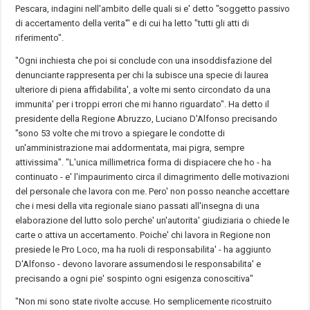
Pescara, indagini nell'ambito delle quali si e' detto "soggetto passivo
di accertamento della verita'" e di cui ha letto "tutti gli atti di
riferimento".
"Ogni inchiesta che poi si conclude con una insoddisfazione del
denunciante rappresenta per chi la subisce una specie di laurea
ulteriore di piena affidabilita', a volte mi sento circondato da una
immunita' per i troppi errori che mi hanno riguardato". Ha detto il
presidente della Regione Abruzzo, Luciano D'Alfonso precisando
"sono 53 volte che mi trovo a spiegare le condotte di
un'amministrazione mai addormentata, mai pigra, sempre
attivissima". "L'unica millimetrica forma di dispiacere che ho - ha
continuato - e' l'impaurimento circa il dimagrimento delle motivazioni
del personale che lavora con me. Pero' non posso neanche accettare
che i mesi della vita regionale siano passati all'insegna di una
elaborazione del lutto solo perche' un'autorita' giudiziaria o chiede le
carte o attiva un accertamento. Poiche' chi lavora in Regione non
presiede le Pro Loco, ma ha ruoli di responsabilita' - ha aggiunto
D'Alfonso - devono lavorare assumendosi le responsabilita' e
precisando a ogni pie' sospinto ogni esigenza conoscitiva"
"Non mi sono state rivolte accuse. Ho semplicemente ricostruito