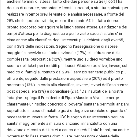
anche in termini di attesa. Tanto che due persone su tre (il 66%) ha
deciso di ricorrere, nonostante i costi superiori, a strutture private per
realizzare in tempi brevi le visite o le analisi necessarie, a fronte del
28% che ha potuto evitarlo, mentre il restante 6% ha fatto ricorso ai
pronto soccorso per aggirare le lunghissime attese. La riduzione dei
tempi d'attesa per la diagnostica e per le visite specialistiche e' in
cima anche alla classifica degli interventi piu' richiesti dagli over65,
con il 38% delle indicazioni. Seguono l'assegnazione di risorse
maggiori al servizio sanitario nazionale (17%) e la riduzione della
complessita' burocratica (12%), mentre uno su dieci vorrebbe uno
sconto del ticket per i redditi piu' bassi. Giudizio positivo, invece, sul
medico di famiglia, ritenuto dal 29% il servizio sanitario pubblico piu'
efficiente, seguito dalle prestazioni ospedaliere (20%) ed il pronto
soccorso (13%). In coda alla classifica, invece, le voci dell'assistenza
post ospedaliera (3%) e domiciliare (2%). "Dai risultati della nostra
indagine - spiega il Presidente di Fipac Massimo Vivoli - emerge
chiaramente un rischio concreto di poverta' sanitaria per molti anziani,
soprattutto in caso di malattie gravi o degenze croniche o quando e'
necessario muoversi in fretta. C'e' bisogno di un intervento per una
sanita' maggiormente a misura d'anziano: innanzitutto con una
riduzione del costo del ticket a carico dei redditi piu' bassi, ma anche
potenziando l'assistenza domiciliare, per ora nota dolente della