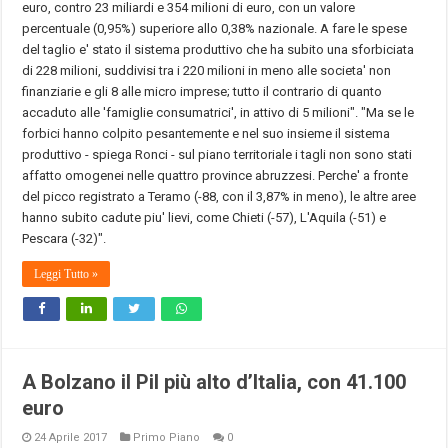
euro, contro 23 miliardi e 354 milioni di euro, con un valore
percentuale (0,95%) superiore allo 0,38% nazionale. A fare le spese
del taglio e' stato il sistema produttivo che ha subito una sforbiciata
di 228 milioni, suddivisi tra i 220 milioni in meno alle societa' non
finanziarie e gli 8 alle micro imprese; tutto il contrario di quanto
accaduto alle 'famiglie consumatrici', in attivo di 5 milioni". "Ma se le
forbici hanno colpito pesantemente e nel suo insieme il sistema
produttivo - spiega Ronci - sul piano territoriale i tagli non sono stati
affatto omogenei nelle quattro province abruzzesi. Perche' a fronte
del picco registrato a Teramo (-88, con il 3,87% in meno), le altre aree
hanno subito cadute piu' lievi, come Chieti (-57), L'Aquila (-51) e
Pescara (-32)".
Leggi Tutto »
A Bolzano il Pil più alto d’Italia, con 41.100
euro
24 Aprile 2017
Primo Piano
0