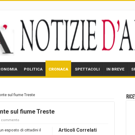
CONOMIA
POLITICA
CRONACA
SPETTACOLI
IN BREVE
S
onte sul fiume Treste
Rice
nte sul fiume Treste
un commento
Articoli Correlati
 esposto di cittadini il