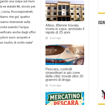
argando una crepa sul muro
la ex statale 86, snodo per
, Liscia, Roccaspinalveti,
rdiamo che gia’ quattro
siamo intervenuti sulla
Iscr
Altino, 89enne trovata
 ponte avendo l’acqua
morta in casa: arrestato il
nipote di 25 anni
rificato anche dagli uffici
i piloni sono scoperti e
2 ore ago
n rischio di crollo reale”
Pescara, controlli
straordinari in più zone
della città: trovati oltre 20
grammi di droga
2 ore ago