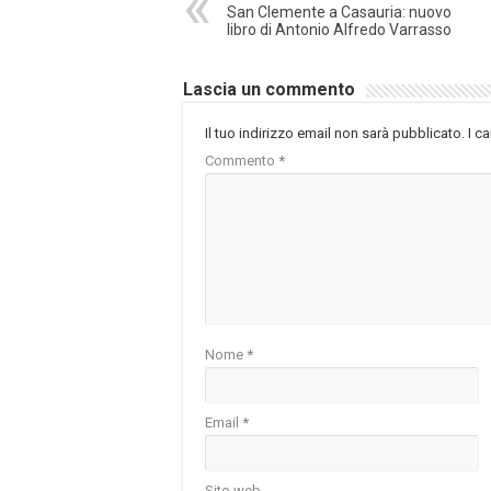
San Clemente a Casauria: nuovo
libro di Antonio Alfredo Varrasso
Lascia un commento
Il tuo indirizzo email non sarà pubblicato.
I c
Commento
*
Nome
*
Email
*
Sito web