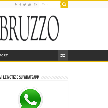
PORT
vi le notizie su Whatsapp