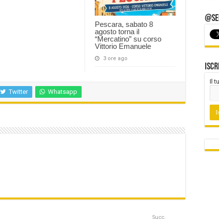
@Seg
Pescara, sabato 8
agosto torna il
“Mercatino” su corso
Vittorio Emanuele
3 ore ago
Iscr
Il 
Twitter
Whatsapp
Succ.