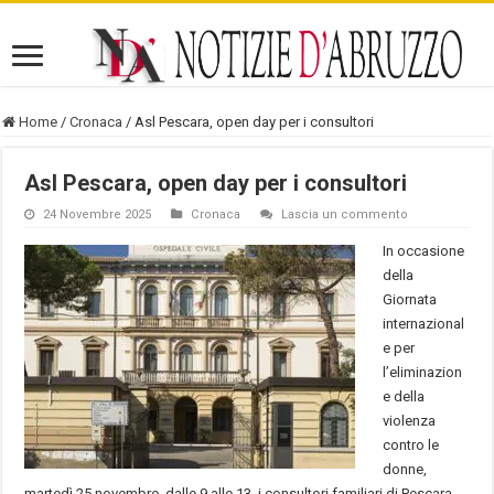
Home
/
Cronaca
/
Asl Pescara, open day per i consultori
Asl Pescara, open day per i consultori
24 Novembre 2025
Cronaca
Lascia un commento
In occasione
della
Giornata
internazional
e per
l’eliminazion
e della
violenza
contro le
donne,
martedì 25 novembre, dalle 9 alle 13, i consultori familiari di Pescara,