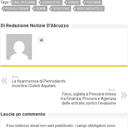
Tags
ASL PESCARA
CONSUTORI
PENNE
PESCARA
POPOLI TERME
SCAFA
SPOLTORE
VERO MICHITELLI
Di Redazione Notizie D'Abruzzo
Prec.
La fisarmonica di Pietrodarchi
incontra I Solisti Aquilani
Succ.
Fisco, siglata a Pescara intesa
tra Finanza, Procura e Agenzia
delle entrate contro l’evasione
Lascia un commento
Il tuo indirizzo email non sarà pubblicato.
I campi obbligatori sono