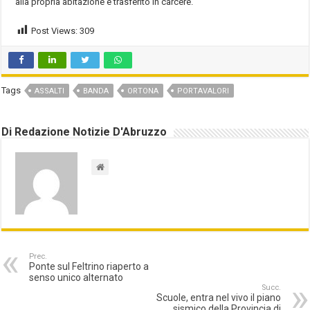
alla propria abitazione e trasferito in carcere.
Post Views:
309
Tags
ASSALTI
BANDA
ORTONA
PORTAVALORI
Di Redazione Notizie D'Abruzzo
Prec.
Ponte sul Feltrino riaperto a
senso unico alternato
Succ.
Scuole, entra nel vivo il piano
sismico della Provincia di