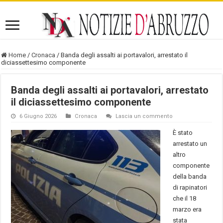
Home
/
Cronaca
/
Banda degli assalti ai portavalori, arrestato il
diciassettesimo componente
Banda degli assalti ai portavalori, arrestato
il diciassettesimo componente
6 Giugno 2026
Cronaca
Lascia un commento
È stato
arrestato un
altro
componente
della banda
di rapinatori
che il 18
marzo era
stata