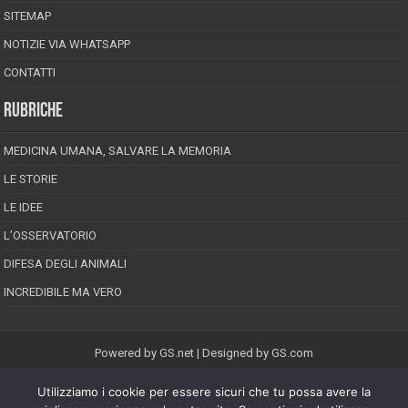
SITEMAP
NOTIZIE VIA WHATSAPP
CONTATTI
RUBRICHE
MEDICINA UMANA, SALVARE LA MEMORIA
LE STORIE
LE IDEE
L’OSSERVATORIO
DIFESA DEGLI ANIMALI
INCREDIBILE MA VERO
Powered by
GS.net
| Designed by
GS.com
Utilizziamo i cookie per essere sicuri che tu possa avere la
EPINEION EDITRICE S.R.L.
P.Iva 02008710689