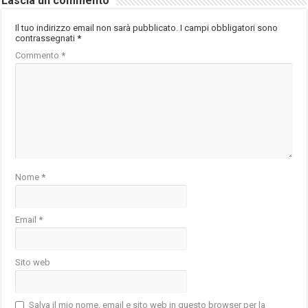
Lascia un commento
Il tuo indirizzo email non sarà pubblicato.
I campi obbligatori sono
contrassegnati
*
Commento
*
Nome
*
Email
*
Sito web
Salva il mio nome, email e sito web in questo browser per la