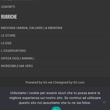
CONTATTI
RUBRICHE
MEDICINA UMANA, SALVARE LA MEMORIA
LE STORIE
LE IDEE
L’OSSERVATORIO
DIFESA DEGLI ANIMALI
INCREDIBILE MA VERO
Powered by
GS.net
| Designed by
GS.com
Utilizziamo i cookie per essere sicuri che tu possa avere la
EPINEION EDITRICE S.R.L.
P.Iva 02008710689
migliore esperienza sul nostro sito. Se continui ad utilizzare
Registrazione Tribunale di Pescara reg. speciale della stampa n.08/2012
questo sito noi assumiamo che tu ne sia felice.
Direttore responsabile: Maurizio Piccinino
Iscrizione al ROC n.22607