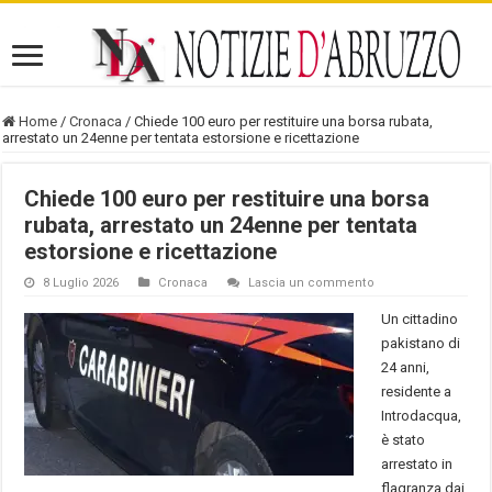
Home
/
Cronaca
/
Chiede 100 euro per restituire una borsa rubata,
arrestato un 24enne per tentata estorsione e ricettazione
Chiede 100 euro per restituire una borsa
rubata, arrestato un 24enne per tentata
estorsione e ricettazione
8 Luglio 2026
Cronaca
Lascia un commento
Un cittadino
pakistano di
24 anni,
residente a
Introdacqua,
è stato
arrestato in
flagranza dai