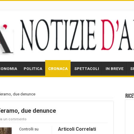
CONOMIA
POLITICA
CRONACA
SPETTACOLI
IN BREVE
S
l Teramo, due denunce
Rice
l Teramo, due denunce
ia un commento
Articoli Correlati
Controlli su