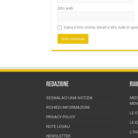
Sito web
Salva il mio nome, email e sito web in q
REDAZIONE
RUB
SEGNALACI UNA NOTIZIA
MED
MEM
RICHIEDI INFORMAZIONI
LE S
PRIVACY POLICY
LE I
NOTE LEGALI
L’O
NEWSLETTER