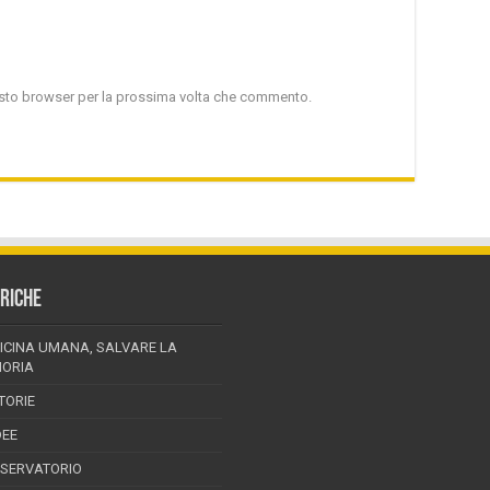
uesto browser per la prossima volta che commento.
RICHE
ICINA UMANA, SALVARE LA
ORIA
TORIE
DEE
SSERVATORIO