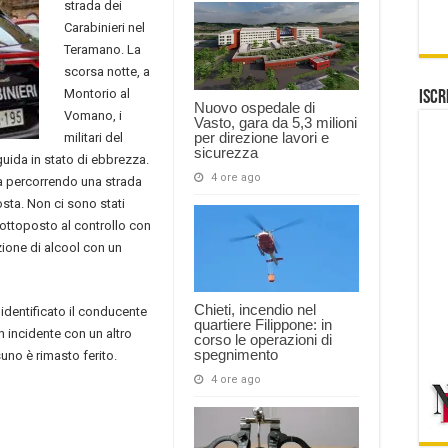
strada dei
Carabinieri nel
Teramano. La
scorsa notte, a
Montorio al
Iscr
Nuovo ospedale di
Vomano, i
Vasto, gara da 5,3 milioni
per direzione lavori e
militari del
sicurezza
ida in stato di ebbrezza.
4 ore ago
ava percorrendo una strada
sta. Non ci sono stati
o sottoposto al controllo con
zione di alcool con un
Chieti, incendio nel
identificato il conducente
quartiere Filippone: in
 incidente con un altro
corso le operazioni di
spegnimento
uno è rimasto ferito.
4 ore ago