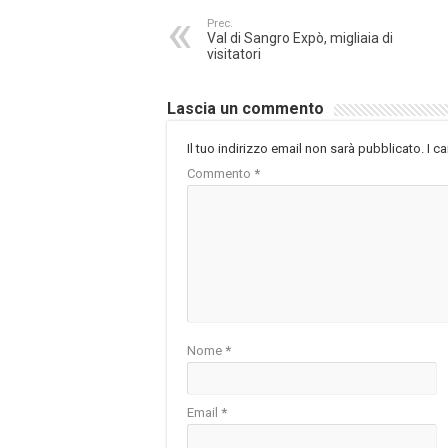
Prec.
Val di Sangro Expò, migliaia di
visitatori
Lascia un commento
Il tuo indirizzo email non sarà pubblicato.
I c
Commento
*
Nome
*
Email
*