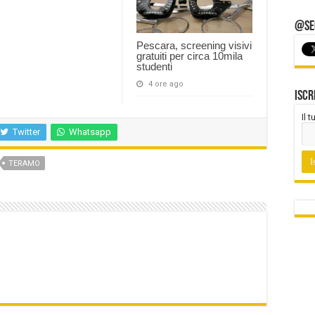
@Seg
Pescara, screening visivi
gratuiti per circa 10mila
studenti
4 ore ago
Iscr
Il 
Twitter
Whatsapp
TERAMO