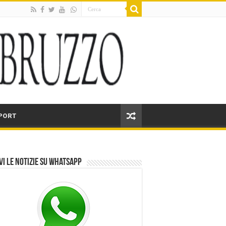
PORT
vi le notizie su Whatsapp