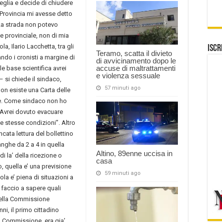
eglia e decide di chiudere
a Provincia mi avesse detto
. La strada non potevo
ne provinciale, non di mia
, Ilario Lacchetta, tra gli
Iscr
Teramo, scatta il divieto
ando i cronisti a margine di
di avvicinamento dopo le
accuse di maltrattamenti
e base scientifica avrei
e violenza sessuale
si chiede il sindaco,
57 minuti ago
on esiste una Carta delle
re. Come sindaco non ho
. Avrei dovuto evacuare
elle stesse condizioni”. Altro
ncata lettura del bollettino
nghe da 2 a 4 in quella
Altino, 89enne uccisa in
di la’ della ricezione o
casa
, quella e’ una previsione
59 minuti ago
la e’ piena di situazioni a
 faccio a sapere quali
 della Commissione
ni, il primo cittadino
la Commissione era gia’