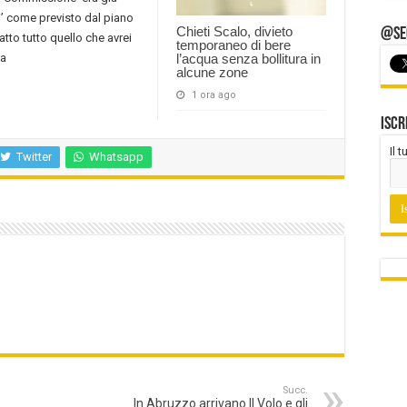
i’ come previsto dal piano
Chieti Scalo, divieto
@Seg
atto tutto quello che avrei
temporaneo di bere
ta
l’acqua senza bollitura in
alcune zone
1 ora ago
Iscr
Il 
Twitter
Whatsapp
Succ.
In Abruzzo arrivano Il Volo e gli