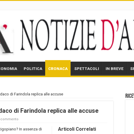
CONOMIA
POLITICA
CRONACA
SPETTACOLI
IN BREVE
S
indaco di Farindola replica alle accuse
Rice
ndaco di Farindola replica alle accuse
n commento
Articoli Correlati
 Rigopiano? In assenza di