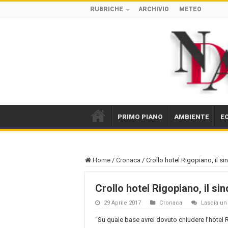
RUBRICHE
ARCHIVIO
METEO
PRIMO PIANO
AMBIENTE
E
Home
/
Cronaca
/
Crollo hotel Rigopiano, il s
Crollo hotel Rigopiano, il si
29 Aprile 2017
Cronaca
Lascia u
“Su quale base avrei dovuto chiudere l’hotel