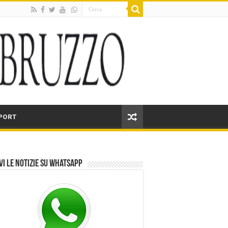
PORT
vi le notizie su Whatsapp