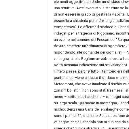
elementi oggettivi non e’ che un sindaco si sv
una struttura. Avrei evacuato la struttura se l
di non essere in grado di gestire la viabilita’
essere io a chiuderla perche’ e’ di giurisdizio
competenza”. Lo afferma il sindaco di Farindola
indagati per la tragedia di Rigopiano, incontr
un evento nel comune del Pescarese. “Su qual
dovuto emettere un’ordinanza di sgombero? – 
rispondendo alle domande dei giornalisti – N
valanghe, che la Regione avrebbe dovuto fa
avuto nessuna indicazione sui siti valanghivi
l’intero paese, perche’ tutto il territorio era n
punto su cui viene criticato il sindaco e’ la ma
Meteomont, che aveva innalzato il rischio vala
zona: “I bollettini non sono stati trasmessi, al 
meno – sottolinea Lacchetta – e, in ogni caso
su larga scala. Qui siamo in montagna, Farindo
rischio. Senza una Carta delle valanghe come
sono i pericoli?”, si chiede. Sulla questione
valanghe, che a Farindola non si riunisce da an
spiega che “l’unica strada su cui si esprime 