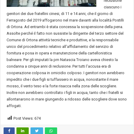
reclusione
ciascuno i
genitori dei due fratellini cinesi, di 11 e 14 anni, che il giorno di
Ferragosto del 2019 affogarono nel mare davanti alla località Postilli
di Ortona. Ad entrambi è stata concessa la sospensione della pena.
Assolte perché il fatto non sussiste la dirigente del terzo settore del
Comune di Ortona attività tecniche e produttive, e la responsabile
unico del procedimento relativo all’affidamento del servizio di
fornitura e posa in opera e manutenzione della cartellonistica
balneare. Per gli imputati la pm Natascia Troiano aveva chiesto la
condanna a cinque anni di reclusione. Per tutti l’accusa era di
cooperazione colposa in omicidio colposo. I genitori non avrebbero
impedito che i due figli si tuffassero in acqua, nonostante il mare
mosso, il vento teso e la forte risacca nella zona delle scogliere.
Inoltre non avrebbero controllato i figli in acqua, tanto che i fratelli si
allontanarono in mare giungendo a ridosso delle scogliere dove sono
affogati.
Post Views:
674