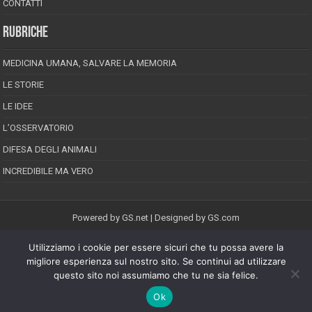
CONTATTI
RUBRICHE
MEDICINA UMANA, SALVARE LA MEMORIA
LE STORIE
LE IDEE
L’OSSERVATORIO
DIFESA DEGLI ANIMALI
INCREDIBILE MA VERO
Powered by
GS.net
| Designed by
GS.com
Utilizziamo i cookie per essere sicuri che tu possa avere la
EPINEION EDITRICE S.R.L.
P.Iva 02008710689
migliore esperienza sul nostro sito. Se continui ad utilizzare
Registrazione Tribunale di Pescara reg. speciale della stampa n.08/2012
questo sito noi assumiamo che tu ne sia felice.
Direttore responsabile: Maurizio Piccinino
Iscrizione al ROC n.22607
Ok
Riproduzione riservata © Copyright 2026, All Rights Reserved