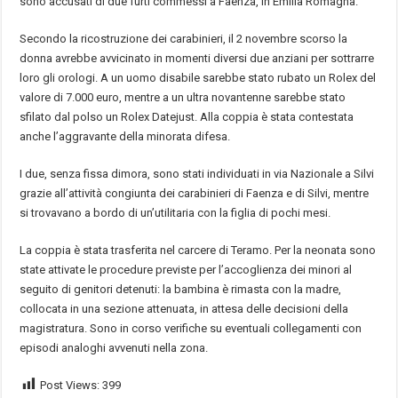
sono accusati di due furti commessi a Faenza, in Emilia Romagna.
Secondo la ricostruzione dei carabinieri, il 2 novembre scorso la
donna avrebbe avvicinato in momenti diversi due anziani per sottrarre
loro gli orologi. A un uomo disabile sarebbe stato rubato un Rolex del
valore di 7.000 euro, mentre a un ultra novantenne sarebbe stato
sfilato dal polso un Rolex Datejust. Alla coppia è stata contestata
anche l’aggravante della minorata difesa.
I due, senza fissa dimora, sono stati individuati in via Nazionale a Silvi
grazie all’attività congiunta dei carabinieri di Faenza e di Silvi, mentre
si trovavano a bordo di un’utilitaria con la figlia di pochi mesi.
La coppia è stata trasferita nel carcere di Teramo. Per la neonata sono
state attivate le procedure previste per l’accoglienza dei minori al
seguito di genitori detenuti: la bambina è rimasta con la madre,
collocata in una sezione attenuata, in attesa delle decisioni della
magistratura. Sono in corso verifiche su eventuali collegamenti con
episodi analoghi avvenuti nella zona.
Post Views:
399