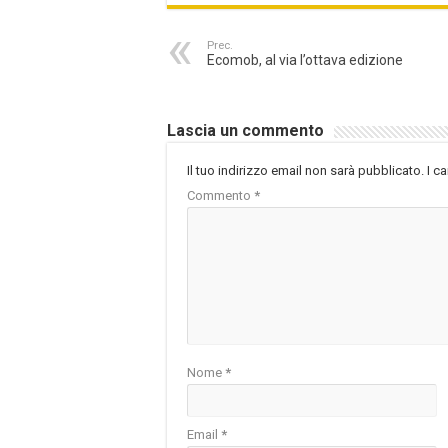
Prec.
Ecomob, al via l’ottava edizione
Lascia un commento
Il tuo indirizzo email non sarà pubblicato.
I c
Commento
*
Nome
*
Email
*