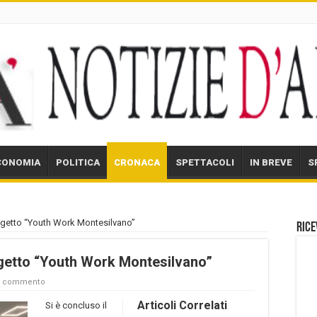
CONOMIA
POLITICA
CRONACA
SPETTACOLI
IN BREVE
S
rogetto “Youth Work Montesilvano”
Rice
ogetto “Youth Work Montesilvano”
un commento
Articoli Correlati
Si è concluso il