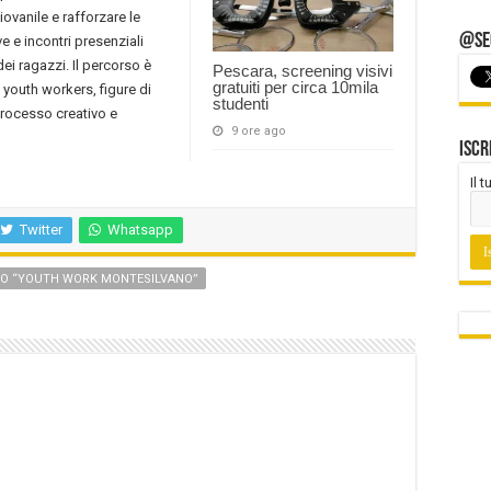
ovanile e rafforzare le
@Seg
e e incontri presenziali
ei ragazzi. Il percorso è
Pescara, screening visivi
gratuiti per circa 10mila
youth workers, figure di
studenti
 processo creativo e
9 ore ago
Iscr
Il 
Twitter
Whatsapp
O “YOUTH WORK MONTESILVANO”