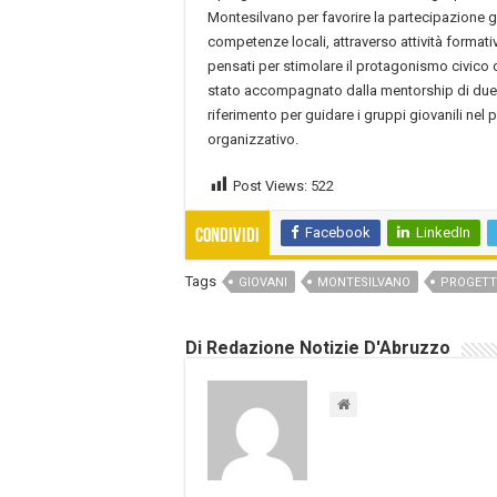
Montesilvano per favorire la partecipazione gi
competenze locali, attraverso attività formativ
pensati per stimolare il protagonismo civico d
stato accompagnato dalla mentorship di due 
riferimento per guidare i gruppi giovanili nel
organizzativo.
Post Views:
522
Facebook
LinkedIn
Condividi
Tags
GIOVANI
MONTESILVANO
PROGETT
Di Redazione Notizie D'Abruzzo