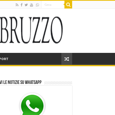
PORT
vi le notizie su Whatsapp