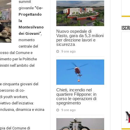
summit
giovanile
“Co-
Progettando
la
Montesilvano
Iscr
Nuovo ospedale di
dei Giovani”
,
Vasto, gara da 5,3 milioni
per direzione lavori e
momento
sicurezza
centrale del
9 ore ago
mosso dal Comune e
imento per le Politiche
nistri nell’ambito del
re cinquanta giovani del
Chieti, incendio nel
 percorso di co-
quartiere Filippone: in
di youth workers,
corso le operazioni di
spegnimento
ttivo dell’iniziativa:
inclusiva, dinamica e vicina
9 ore ago
ampia del Comune di