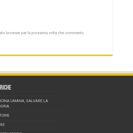
uesto browser per la prossima volta che commento.
RICHE
ICINA UMANA, SALVARE LA
ORIA
TORIE
DEE