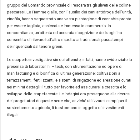
gruppo del Comando provinciale di Pescara tra gli uliveti delle colline
pescaresi. Le Fiamme gialle, con l’ausilio dei cani antidroga dell’unità‚
cinofila, hanno sequestrato una vasta piantagione di cannabis pronta
per essere tagliata, essiccata e immessa in commercio. In
concomitanza, un’attenta ed accurata ricognizione dei luoghi ha
consentito di rilevare tutt’altro rispetto ai tradizionali passatempi
delinquenziali dal tenore green.
Le scoperte investigative sin qui ottenute, infatti, hanno evidenziato la
presenza di laboratori hi – tech, con strumentazione ed opere di
manifacturing e di bonifica di ultima generazione: coltivazioni a
terrazzamenti, fertilizzanti, e sistemi di irrigazione ed areazione curati
nei minimi dettagli; il tutto per favorire ed assicurare la crescita e lo
sviluppo dello stupefacente. Le indagini ora proseguono alla ricerca
dei progettatori di queste serre che, anziché utilizzare i campi per il
sostentamento agricolo, li trasformano in oggetto di investimenti
illegali.