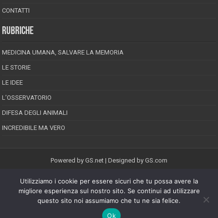
CONTATTI
RUBRICHE
MEDICINA UMANA, SALVARE LA MEMORIA
LE STORIE
LE IDEE
L’OSSERVATORIO
DIFESA DEGLI ANIMALI
INCREDIBILE MA VERO
Powered by
GS.net
| Designed by
GS.com
Utilizziamo i cookie per essere sicuri che tu possa avere la
EPINEION EDITRICE S.R.L.
P.Iva 02008710689
migliore esperienza sul nostro sito. Se continui ad utilizzare
Registrazione Tribunale di Pescara reg. speciale della stampa n.08/2012
questo sito noi assumiamo che tu ne sia felice.
Direttore responsabile: Maurizio Piccinino
Iscrizione al ROC n.22607
Ok