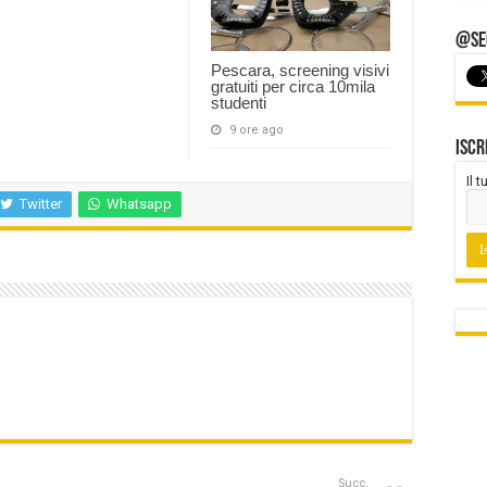
@Seg
Pescara, screening visivi
gratuiti per circa 10mila
studenti
9 ore ago
Iscr
Il 
Twitter
Whatsapp
Succ.