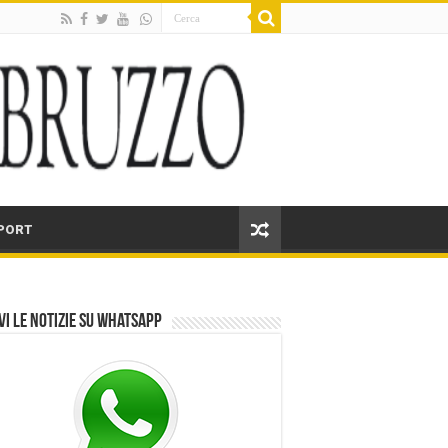
PORT
vi le notizie su Whatsapp