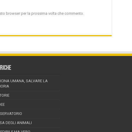
uesto browser per la prossima volta che commento.
RICHE
ICINA UMANA, SALVARE LA
ORIA
TORIE
DEE
SSERVATORIO
ESA DEGLI ANIMALI
REDIBILE MA VERO