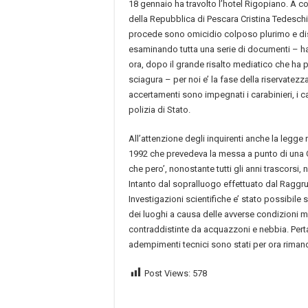
18 gennaio ha travolto l’hotel Rigopiano. A co
della Repubblica di Pescara Cristina Tedeschini.
procede sono omicidio colposo plurimo e di
esaminando tutta una serie di documenti – ha
ora, dopo il grande risalto mediatico che ha 
sciagura – per noi e’ la fase della riservatezza
accertamenti sono impegnati i carabinieri, i ca
polizia di Stato.
All’attenzione degli inquirenti anche la legge
1992 che prevedeva la messa a punto di una C
che pero’, nonostante tutti gli anni trascorsi, 
Intanto dal sopralluogo effettuato dal Ragg
Investigazioni scientifiche e’ stato possibil
dei luoghi a causa delle avverse condizioni 
contraddistinte da acquazzoni e nebbia. Pertanto
adempimenti tecnici sono stati per ora riman
Post Views:
578