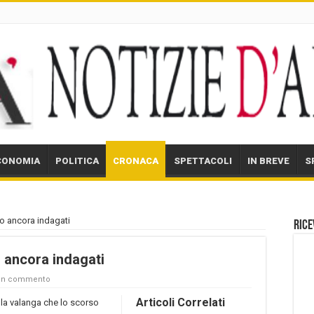
CONOMIA
POLITICA
CRONACA
SPETTACOLI
IN BREVE
S
o ancora indagati
Rice
 ancora indagati
 un commento
Articoli Correlati
lla valanga che lo scorso