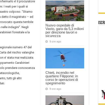
nfermarlo e’ il procuratore
 I reati per i quali si
sastro colposo. “Stiamo
 detto il magistrato – ed
provocato questa terribile
Iscr
Nuovo ospedale di
 nelle indagini”. Negli
Vasto, gara da 5,3 milioni
per direzione lavori e
rabinieri forestale e la
sicurezza
9 ore ago
 regionale numero 47 del
arta del rischio valanghe
non e’ stata mai realizzata.
ruppamento Carabinieri
e solo prendere conoscenza
Chieti, incendio nel
meteorologiche,
quartiere Filippone: in
, tutti gli altri
corso le operazioni di
spegnimento
dati.
9 ore ago