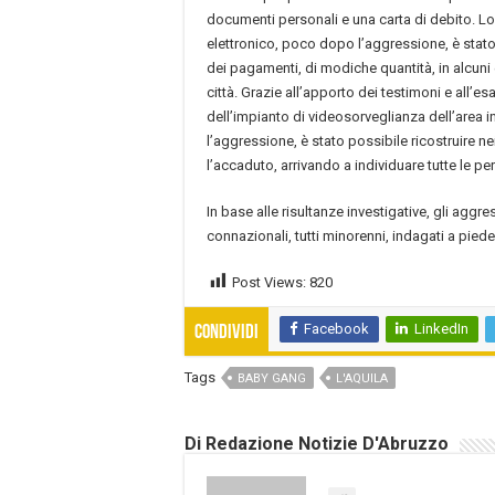
documenti personali e una carta di debito. 
elettronico, poco dopo l’aggressione, è stato
dei pagamenti, di modiche quantità, in alcuni
città. Grazie all’apporto dei testimoni e all’
dell’impianto di videosorveglianza dell’area i
l’aggressione, è stato possibile ricostruire ne
l’accaduto, arrivando a individuare tutte le pe
In base alle risultanze investigative, gli aggr
connazionali, tutti minorenni, indagati a pied
Post Views:
820
Facebook
LinkedIn
Condividi
Tags
BABY GANG
L'AQUILA
Di Redazione Notizie D'Abruzzo