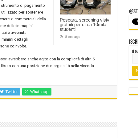
Lo strumento di pagamento
@Seg
 utilizzato per sostenere
 esercizi commerciali della
Pescara, screening visivi
gratuiti per circa 10mila
esame delle immagini
studenti
n cui è avvenuta
8 ore ago
i minimi dettagli
Iscr
rsone coinvolte.
Il 
essori avrebbero anche agito con la complicità di altri 5
e libero con una posizione di marginalità nella vicenda.
Twitter
Whatsapp