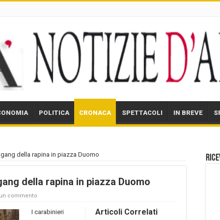
CONOMIA
POLITICA
CRONACA
SPETTACOLI
IN BREVE
S
 gang della rapina in piazza Duomo
Rice
gang della rapina in piazza Duomo
 un commento
Articoli Correlati
I carabinieri