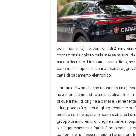
per minori (Imp), nei confronti di 2 minorenni 
connazionale colpito dalla stessa misura, d
ancora ricercato. I tre sono, a vario titolo, son
concorso in rapina, lesioni personali aggravat
carta di pagamento elettronico.
I militari dell’Arma hanno ricostruito un episod
novembre scorso sfociato in rapina e lesioni. U
di due fratelli di origine albanese, venne ferit
I due, poco più grandi degli aggressori e perf
tessuto sociale aquilano, sono stati presi di 
gruppo di minorenni, di origine straniera, ospi
Nell’aggressione, i 2 fratelli furono colpiti a c
bastone per poi essere derubati di un portafo