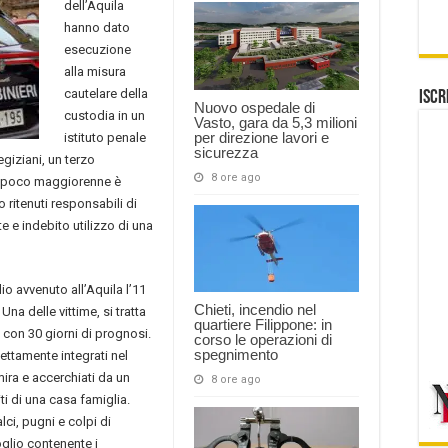
dell’Aquila
hanno dato
esecuzione
alla misura
cautelare della
Iscr
Nuovo ospedale di
custodia in un
Vasto, gara da 5,3 milioni
per direzione lavori e
istituto penale
sicurezza
egiziani, un terzo
8 ore ago
a poco maggiorenne è
o ritenuti responsabili di
e e indebito utilizzo di una
io avvenuto all’Aquila l’11
Chieti, incendio nel
na delle vittime, si tratta
quartiere Filippone: in
a con 30 giorni di prognosi.
corso le operazioni di
spegnimento
ettamente integrati nel
mira e accerchiati da un
8 ore ago
ti di una casa famiglia.
alci, pugni e colpi di
glio contenente i