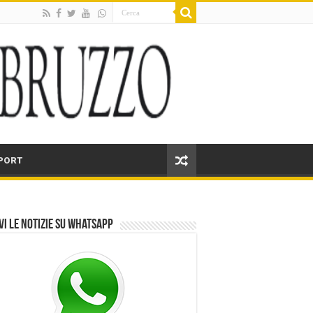
PORT
vi le notizie su Whatsapp