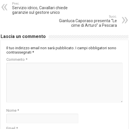
Prec.
Servizio idrico, Cavallari chiede
garanzie sul gestore unico
Succ.
Gianluca Caporaso presenta “Le
cime di Arturo” a Pescara
Lascia un commento
Il tuo indirizzo email non sarà pubblicato.
I campi obbligatori sono
contrassegnati
*
Commento
*
Nome
*
Email
*