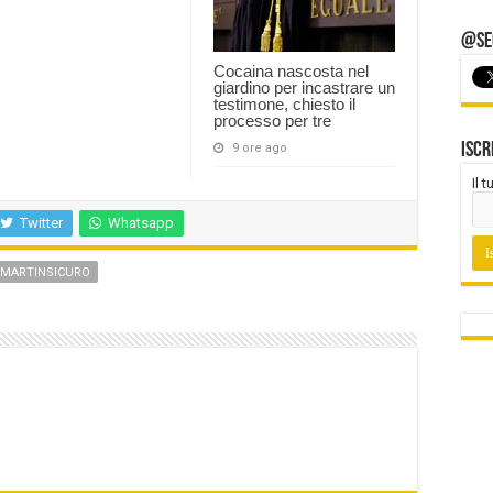
@Seg
Cocaina nascosta nel
giardino per incastrare un
testimone, chiesto il
processo per tre
Iscr
9 ore ago
Il 
Twitter
Whatsapp
MARTINSICURO