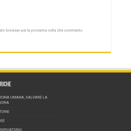
uesto browser per la prossima volta che commento.
RICHE
ICINA UMANA, SALVARE LA
ORIA
TORIE
DEE
SSERVATORIO