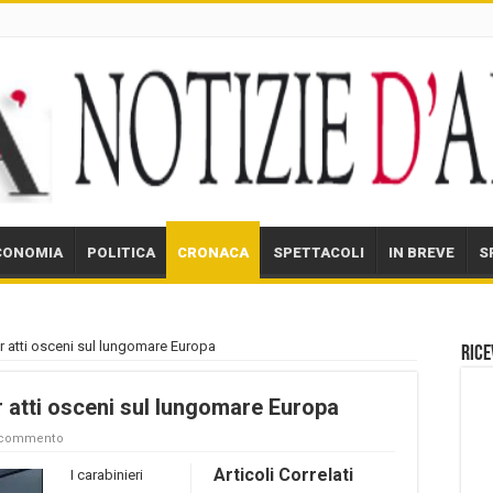
CONOMIA
POLITICA
CRONACA
SPETTACOLI
IN BREVE
S
r atti osceni sul lungomare Europa
Rice
r atti osceni sul lungomare Europa
n commento
Articoli Correlati
I carabinieri