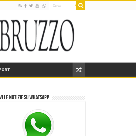
PORT
vi le notizie su Whatsapp