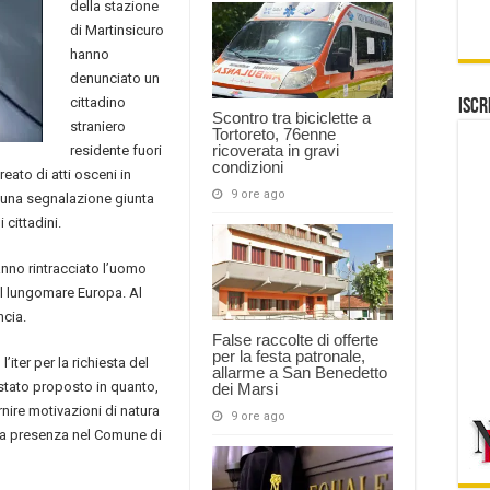
della stazione
di Martinsicuro
hanno
denunciato un
cittadino
Iscr
Scontro tra biciclette a
straniero
Tortoreto, 76enne
ricoverata in gravi
residente fuori
condizioni
eato di atti osceni in
9 ore ago
 una segnalazione giunta
cittadini.
hanno rintracciato l’uomo
ul lungomare Europa. Al
ncia.
False raccolte di offerte
per la festa patronale,
’iter per la richiesta del
allarme a San Benedetto
 stato proposto in quanto,
dei Marsi
nire motivazioni di natura
9 ore ago
 sua presenza nel Comune di