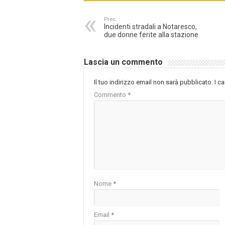
Prec.
Incidenti stradali a Notaresco,
due donne ferite alla stazione
Lascia un commento
Il tuo indirizzo email non sarà pubblicato.
I c
Commento
*
Nome
*
Email
*