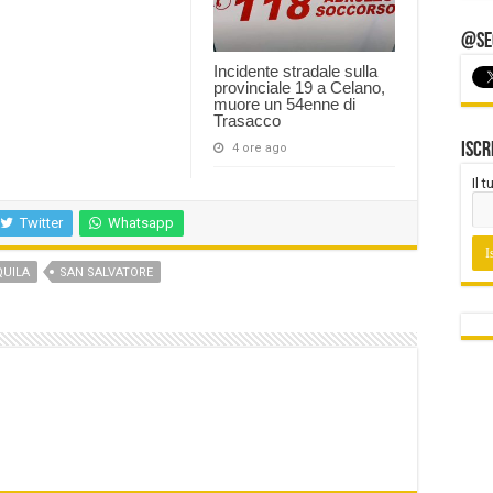
@Seg
Incidente stradale sulla
provinciale 19 a Celano,
muore un 54enne di
Trasacco
Iscr
4 ore ago
Il 
Twitter
Whatsapp
QUILA
SAN SALVATORE