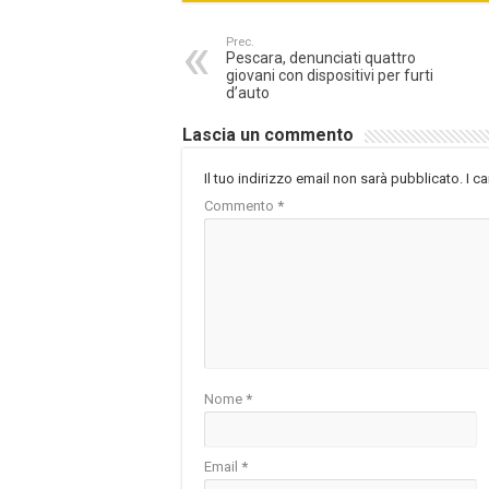
Prec.
Pescara, denunciati quattro
giovani con dispositivi per furti
d’auto
Lascia un commento
Il tuo indirizzo email non sarà pubblicato.
I c
Commento
*
Nome
*
Email
*