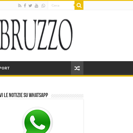
PORT
vi le notizie su Whatsapp