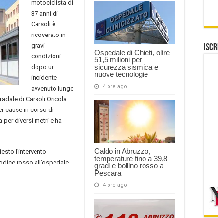
motociclista di
37 anni di
Carsoli è
ricoverato in
gravi
Iscr
Ospedale di Chieti, oltre
condizioni
51,5 milioni per
sicurezza sismica e
dopo un
nuove tecnologie
incidente
4 ore ago
avvenuto lungo
tradale di Carsoli Oricola.
er cause in corso di
 per diversi metri e ha
Caldo in Abruzzo,
hiesto l’intervento
temperature fino a 39,8
 codice rosso all’ospedale
gradi e bollino rosso a
Pescara
4 ore ago