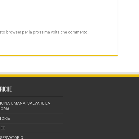
uesto browser per la prossima volta che commento.
RICHE
ICINA UMANA, SALVARE LA
ORIA
TORIE
DEE
SSERVATORIO